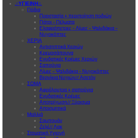
.::ΥΓΙΕΙΝΗ::.
Πόδια
Προστασία + περιποίηση ποδιών
Πάτοι – Πέλματα
Ελαφρόπετρες – Λίμες – Ψαλιδάκια –
Νυχοκόπτες
ΧΕΡΙΑ
Αντισηπτικά Χεριών
Κρεμοσάπουνα
Ενυδατικές Κρέμες Χεριών
Σαπούνια
Λίμες – Ψαλιδάκια – Νυχοκόπτες
Βερνίκια Νυχιών// Ασετόν
ΣΩΜΑ
Αφρόλουτρα + σαπούνια
Ενυδατικές Κρέμες
Αποτρίχωση// Ξύρισμα
Αποσμητικά
Μαλλιά
Σαμπουάν
Ζελέ// Λακ
Στοματική Υγιεινή