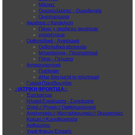
Μάσκες
Ουροσυλλέκτες – Ουροδοχεία
Οινοπνεύματα
Ακράτεια // Κατάκλιση
Πάνες + σερβιέτες ακράτειας
υποσέντονα
Ορθοπεδικά – Ανατομικά
Ορθοπεδικά αξεσουάρ
Μπαστούνια – Περιπατητικά
Πάτοι – Πέλματα
Αντικουνουπικά
Πρόληψη
After Bite (μετά το τσίμπημα)
Γυαλιά Πρεσβυωπίας
.::ΙΑΤΡΙΚΗ ΦΡΟΝΤΙΔΑ::.
Έμπλαστρα
Ηλιακά Εγκαύματα – Συγκάματα
Ωτικά // Ρινικά // Οφθαλμολογικά
Αναλγητικές// Μυοχαλαρωτικές// Θερμαντικές
Κρέμες// Κρυοθεραπεία
Αρθρώσεις
Υγρά Φακών Επαφής