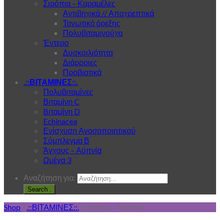
Σιρόπια – Καραμέλες
Αντιβηχικά // Αποχρεπτικά
Τονωτικό όρεξης
Πολυβιταμινούχα
Έντερο
Δυσκοιλιότητα
Διάρροιες
Προβιοτικά
.::ΒΙΤΑΜΙΝΕΣ::.
Πολυβιταμίνες
Βιταμίνη C
Bιταμίνη D
Echinacea
Ενίσχυση Ανοσοποιητικού
Σύμπλεγμα Β
Άγχους – Αϋπνία
Ωμέγα 3
Αναζήτηση για:
.
Shop
/
.::ΒΙΤΑΜΙΝΕΣ::.
/
Άγχους - Αϋπνία