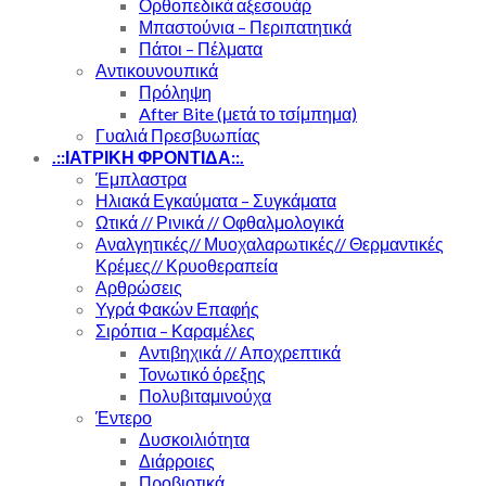
Ορθοπεδικά αξεσουάρ
Μπαστούνια – Περιπατητικά
Πάτοι – Πέλματα
Αντικουνουπικά
Πρόληψη
After Bite (μετά το τσίμπημα)
Γυαλιά Πρεσβυωπίας
.::ΙΑΤΡΙΚΗ ΦΡΟΝΤΙΔΑ::.
Έμπλαστρα
Ηλιακά Εγκαύματα – Συγκάματα
Ωτικά // Ρινικά // Οφθαλμολογικά
Αναλγητικές// Μυοχαλαρωτικές// Θερμαντικές
Κρέμες// Κρυοθεραπεία
Αρθρώσεις
Υγρά Φακών Επαφής
Σιρόπια – Καραμέλες
Αντιβηχικά // Αποχρεπτικά
Τονωτικό όρεξης
Πολυβιταμινούχα
Έντερο
Δυσκοιλιότητα
Διάρροιες
Προβιοτικά