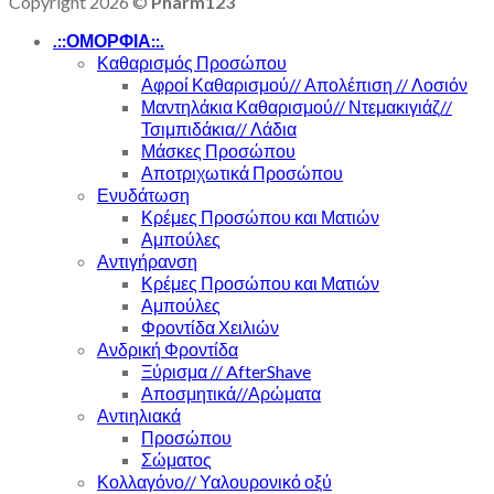
Copyright 2026 ©
Pharm123
.::ΟΜΟΡΦΙΑ::.
Καθαρισμός Προσώπου
Αφροί Καθαρισμού// Απολέπιση // Λοσιόν
Μαντηλάκια Καθαρισμού// Ντεμακιγιάζ//
Τσιμπιδάκια// Λάδια
Μάσκες Προσώπου
Αποτριχωτικά Προσώπου
Ενυδάτωση
Κρέμες Προσώπου και Ματιών
Αμπούλες
Αντιγήρανση
Κρέμες Προσώπου και Ματιών
Αμπούλες
Φροντίδα Χειλιών
Ανδρική Φροντίδα
Ξύρισμα // AfterShave
Αποσμητικά//Αρώματα
Αντιηλιακά
Προσώπου
Σώματος
Κολλαγόνο// Υαλουρονικό οξύ