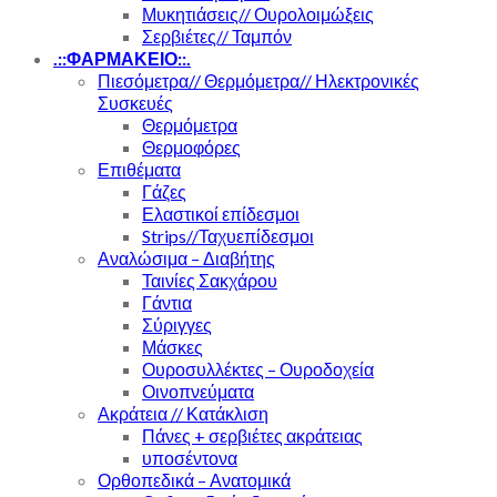
Μυκητιάσεις// Ουρολοιμώξεις
Σερβιέτες// Ταμπόν
.::ΦΑΡΜΑΚΕΙΟ::.
Πιεσόμετρα// Θερμόμετρα// Ηλεκτρονικές
Συσκευές
Θερμόμετρα
Θερμοφόρες
Επιθέματα
Γάζες
Ελαστικοί επίδεσμοι
Strips//Ταχυεπίδεσμοι
Αναλώσιμα – Διαβήτης
Ταινίες Σακχάρου
Γάντια
Σύριγγες
Μάσκες
Ουροσυλλέκτες – Ουροδοχεία
Οινοπνεύματα
Ακράτεια // Κατάκλιση
Πάνες + σερβιέτες ακράτειας
υποσέντονα
Ορθοπεδικά – Ανατομικά