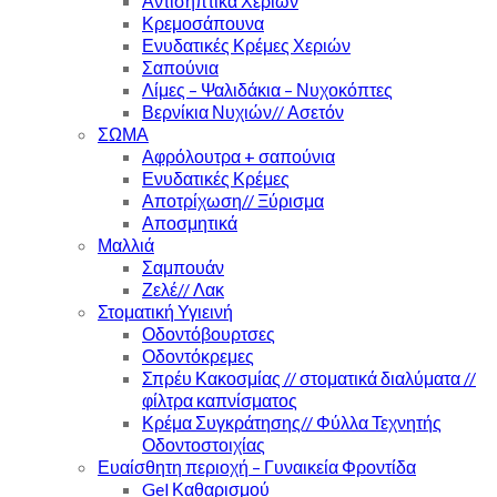
Αντισηπτικά Χεριών
Κρεμοσάπουνα
Ενυδατικές Κρέμες Χεριών
Σαπούνια
Λίμες – Ψαλιδάκια – Νυχοκόπτες
Βερνίκια Νυχιών// Ασετόν
ΣΩΜΑ
Αφρόλουτρα + σαπούνια
Ενυδατικές Κρέμες
Αποτρίχωση// Ξύρισμα
Αποσμητικά
Μαλλιά
Σαμπουάν
Ζελέ// Λακ
Στοματική Υγιεινή
Οδοντόβουρτσες
Οδοντόκρεμες
Σπρέυ Κακοσμίας // στοματικά διαλύματα //
φίλτρα καπνίσματος
Κρέμα Συγκράτησης// Φύλλα Τεχνητής
Οδοντοστοιχίας
Ευαίσθητη περιοχή – Γυναικεία Φροντίδα
Gel Καθαρισμού