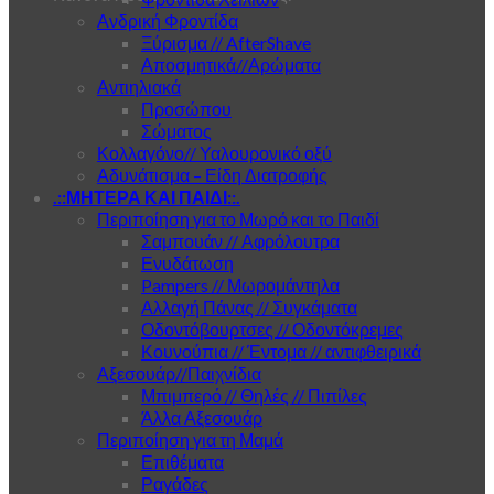
Ανδρική Φροντίδα
Ξύρισμα // AfterShave
Αποσμητικά//Αρώματα
Αντιηλιακά
Προσώπου
Σώματος
Κολλαγόνο// Υαλουρονικό οξύ
Αδυνάτισμα – Είδη Διατροφής
.::ΜΗΤΕΡΑ ΚΑΙ ΠΑΙΔΙ::.
Περιποίηση για το Μωρό και το Παιδί
Σαμπουάν // Αφρόλουτρα
Ενυδάτωση
Pampers // Μωρομάντηλα
Αλλαγή Πάνας // Συγκάματα
Οδοντόβουρτσες // Οδοντόκρεμες
Κουνούπια // Έντομα // αντιφθειρικά
Αξεσουάρ//Παιχνίδια
Μπιμπερό // Θηλές // Πιπίλες
Άλλα Αξεσουάρ
Περιποίηση για τη Μαμά
Επιθέματα
Ραγάδες