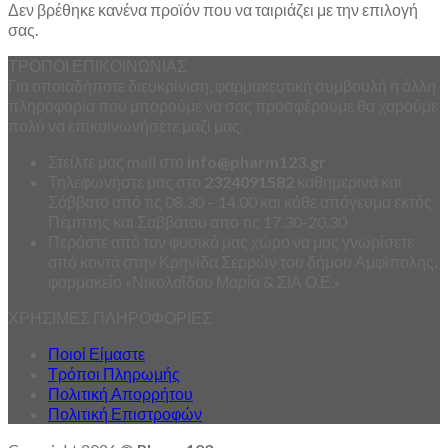
Δεν βρέθηκε κανένα προϊόν που να ταιριάζει με την επιλογή
σας.
ΤΡΟΠΟΙ ΕΠΙΚΟΙΝΩΝΙΑΣ
Για οποιαδήποτε διευκρίνιση, φαρμακευτική συμβουλή ή άλλη
πληροφορία που μπορούμε να σας προσφέρουμε θα χαρούμε
πολύ να επικοινωνήσετε μαζί μας.
Στείλτε μας mail στο
info
@
pharm123.
gr
Τηλεφωνήστε μας στο
2324091582
καθημερινά και
Σάββατο από τις 08.30 – 14.00 και κάθε απόγευμα εκτός
Πέμπτης και Σαββάτου από τις 17.30-20.30
Περάστε από τον φυσικό μας χώρο να μας γνωρίσετε
από κοντά στην Κρηνίδα Σερρών του δήμου Αμφίπολης,
φαρμακείο «Νικολαΐδου Μαρία & ΣΙΑ Ο.Ε.»
ΧΡΗΣΙΜΕΣ ΠΛΗΡΟΦΟΡΙΕΣ
Ποιοί Είμαστε
Τρόποι Πληρωμής
Πολιτική Απορρήτου
Πολιτική Επιστροφών