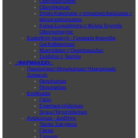
Οδοντόβουρτσες
Οδοντόκρεμες
Σπρέυ Κακοσμίας // στοματικά διαλύματα //
φίλτρα καπνίσματος
Κρέμα Συγκράτησης// Φύλλα Τεχνητής
Οδοντοστοιχίας
Ευαίσθητη περιοχή – Γυναικεία Φροντίδα
Gel Καθαρισμού
Μυκητιάσεις// Ουρολοιμώξεις
Σερβιέτες// Ταμπόν
.::ΦΑΡΜΑΚΕΙΟ::.
Πιεσόμετρα// Θερμόμετρα// Ηλεκτρονικές
Συσκευές
Θερμόμετρα
Θερμοφόρες
Επιθέματα
Γάζες
Ελαστικοί επίδεσμοι
Strips//Ταχυεπίδεσμοι
Αναλώσιμα – Διαβήτης
Ταινίες Σακχάρου
Γάντια
Σύριγγες