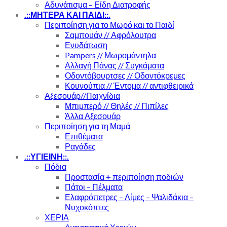
Αδυνάτισμα – Είδη Διατροφής
.::ΜΗΤΕΡΑ ΚΑΙ ΠΑΙΔΙ::.
Περιποίηση για το Μωρό και το Παιδί
Σαμπουάν // Αφρόλουτρα
Ενυδάτωση
Pampers // Μωρομάντηλα
Αλλαγή Πάνας // Συγκάματα
Οδοντόβουρτσες // Οδοντόκρεμες
Κουνούπια // Έντομα // αντιφθειρικά
Αξεσουάρ//Παιχνίδια
Μπιμπερό // Θηλές // Πιπίλες
Άλλα Αξεσουάρ
Περιποίηση για τη Μαμά
Επιθέματα
Ραγάδες
.::ΥΓΙΕΙΝΗ::.
Πόδια
Προστασία + περιποίηση ποδιών
Πάτοι – Πέλματα
Ελαφρόπετρες – Λίμες – Ψαλιδάκια –
Νυχοκόπτες
ΧΕΡΙΑ