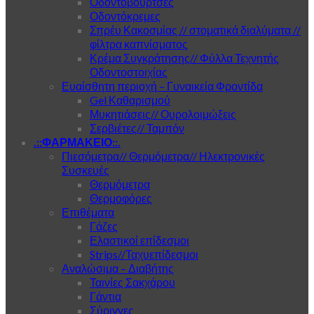
Οδοντόβουρτσες
Οδοντόκρεμες
Σπρέυ Κακοσμίας // στοματικά διαλύματα //
φίλτρα καπνίσματος
Κρέμα Συγκράτησης// Φύλλα Τεχνητής
Οδοντοστοιχίας
Ευαίσθητη περιοχή – Γυναικεία Φροντίδα
Gel Καθαρισμού
Μυκητιάσεις// Ουρολοιμώξεις
Σερβιέτες// Ταμπόν
.::ΦΑΡΜΑΚΕΙΟ::.
Πιεσόμετρα// Θερμόμετρα// Ηλεκτρονικές
Συσκευές
Θερμόμετρα
Θερμοφόρες
Επιθέματα
Γάζες
Ελαστικοί επίδεσμοι
Strips//Ταχυεπίδεσμοι
Αναλώσιμα – Διαβήτης
Ταινίες Σακχάρου
Γάντια
Σύριγγες