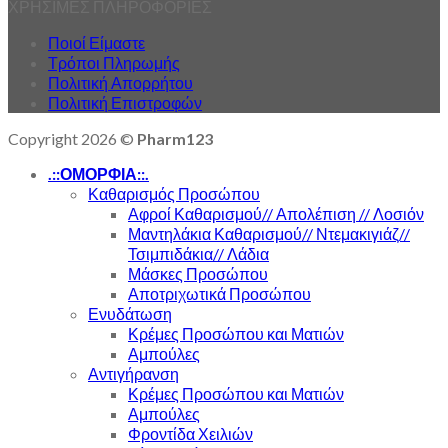
ΧΡΗΣΙΜΕΣ ΠΛΗΡΟΦΟΡΙΕΣ
Ποιοί Είμαστε
Τρόποι Πληρωμής
Πολιτική Απορρήτου
Πολιτική Επιστροφών
Copyright 2026 ©
Pharm123
.::ΟΜΟΡΦΙΑ::.
Καθαρισμός Προσώπου
Αφροί Καθαρισμού// Απολέπιση // Λοσιόν
Μαντηλάκια Καθαρισμού// Ντεμακιγιάζ//
Τσιμπιδάκια// Λάδια
Μάσκες Προσώπου
Αποτριχωτικά Προσώπου
Ενυδάτωση
Κρέμες Προσώπου και Ματιών
Αμπούλες
Αντιγήρανση
Κρέμες Προσώπου και Ματιών
Αμπούλες
Φροντίδα Χειλιών