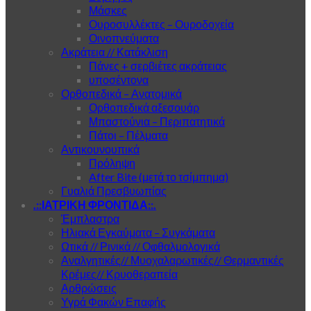
Μάσκες
Ουροσυλλέκτες – Ουροδοχεία
Οινοπνεύματα
Ακράτεια // Κατάκλιση
Πάνες + σερβιέτες ακράτειας
υποσέντονα
Ορθοπεδικά – Ανατομικά
Ορθοπεδικά αξεσουάρ
Μπαστούνια – Περιπατητικά
Πάτοι – Πέλματα
Αντικουνουπικά
Πρόληψη
After Bite (μετά το τσίμπημα)
Γυαλιά Πρεσβυωπίας
.::ΙΑΤΡΙΚΗ ΦΡΟΝΤΙΔΑ::.
Έμπλαστρα
Ηλιακά Εγκαύματα – Συγκάματα
Ωτικά // Ρινικά // Οφθαλμολογικά
Αναλγητικές// Μυοχαλαρωτικές// Θερμαντικές
Κρέμες// Κρυοθεραπεία
Αρθρώσεις
Υγρά Φακών Επαφής