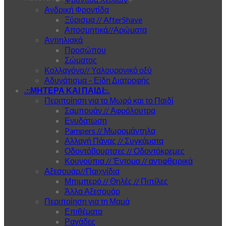
Ανδρική Φροντίδα
Ξύρισμα // AfterShave
Αποσμητικά//Αρώματα
Αντιηλιακά
Προσώπου
Σώματος
Κολλαγόνο// Υαλουρονικό οξύ
Αδυνάτισμα – Είδη Διατροφής
.::ΜΗΤΕΡΑ ΚΑΙ ΠΑΙΔΙ::.
Περιποίηση για το Μωρό και το Παιδί
Σαμπουάν // Αφρόλουτρα
Ενυδάτωση
Pampers // Μωρομάντηλα
Αλλαγή Πάνας // Συγκάματα
Οδοντόβουρτσες // Οδοντόκρεμες
Κουνούπια // Έντομα // αντιφθειρικά
Αξεσουάρ//Παιχνίδια
Μπιμπερό // Θηλές // Πιπίλες
Άλλα Αξεσουάρ
Περιποίηση για τη Μαμά
Επιθέματα
Ραγάδες