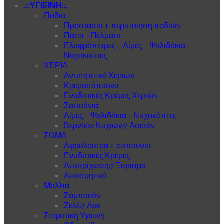
.::ΥΓΙΕΙΝΗ::.
Πόδια
Προστασία + περιποίηση ποδιών
Πάτοι – Πέλματα
Ελαφρόπετρες – Λίμες – Ψαλιδάκια –
Νυχοκόπτες
ΧΕΡΙΑ
Αντισηπτικά Χεριών
Κρεμοσάπουνα
Ενυδατικές Κρέμες Χεριών
Σαπούνια
Λίμες – Ψαλιδάκια – Νυχοκόπτες
Βερνίκια Νυχιών// Ασετόν
ΣΩΜΑ
Αφρόλουτρα + σαπούνια
Ενυδατικές Κρέμες
Αποτρίχωση// Ξύρισμα
Αποσμητικά
Μαλλιά
Σαμπουάν
Ζελέ// Λακ
Στοματική Υγιεινή