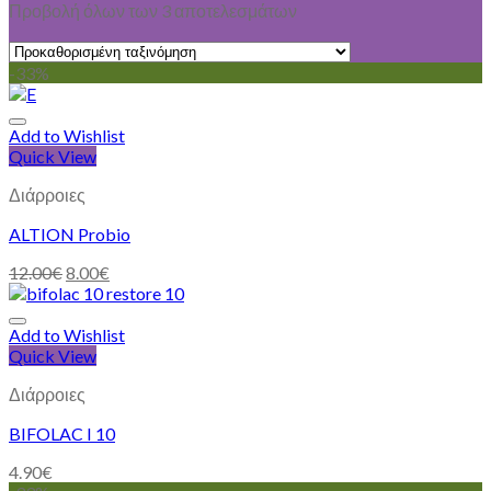
Προβολή όλων των 3 αποτελεσμάτων
-33%
Add to Wishlist
Quick View
Διάρροιες
ALTION Probio
12.00
€
8.00
€
Add to Wishlist
Quick View
Διάρροιες
BIFOLAC I 10
4.90
€