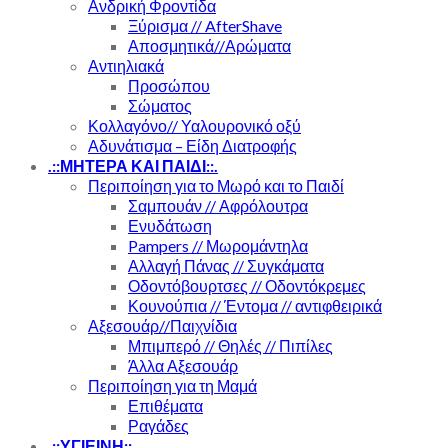
Ανδρική Φροντίδα
Ξύρισμα // AfterShave
Αποσμητικά//Αρώματα
Αντιηλιακά
Προσώπου
Σώματος
Κολλαγόνο// Υαλουρονικό οξύ
Αδυνάτισμα – Είδη Διατροφής
.::ΜΗΤΕΡΑ ΚΑΙ ΠΑΙΔΙ::.
Περιποίηση για το Μωρό και το Παιδί
Σαμπουάν // Αφρόλουτρα
Ενυδάτωση
Pampers // Μωρομάντηλα
Αλλαγή Πάνας // Συγκάματα
Οδοντόβουρτσες // Οδοντόκρεμες
Κουνούπια // Έντομα // αντιφθειρικά
Αξεσουάρ//Παιχνίδια
Μπιμπερό // Θηλές // Πιπίλες
Άλλα Αξεσουάρ
Περιποίηση για τη Μαμά
Επιθέματα
Ραγάδες
.::ΥΓΙΕΙΝΗ::.