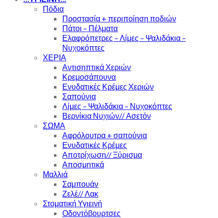
Πόδια
Προστασία + περιποίηση ποδιών
Πάτοι – Πέλματα
Ελαφρόπετρες – Λίμες – Ψαλιδάκια –
Νυχοκόπτες
ΧΕΡΙΑ
Αντισηπτικά Χεριών
Κρεμοσάπουνα
Ενυδατικές Κρέμες Χεριών
Σαπούνια
Λίμες – Ψαλιδάκια – Νυχοκόπτες
Βερνίκια Νυχιών// Ασετόν
ΣΩΜΑ
Αφρόλουτρα + σαπούνια
Ενυδατικές Κρέμες
Αποτρίχωση// Ξύρισμα
Αποσμητικά
Μαλλιά
Σαμπουάν
Ζελέ// Λακ
Στοματική Υγιεινή
Οδοντόβουρτσες