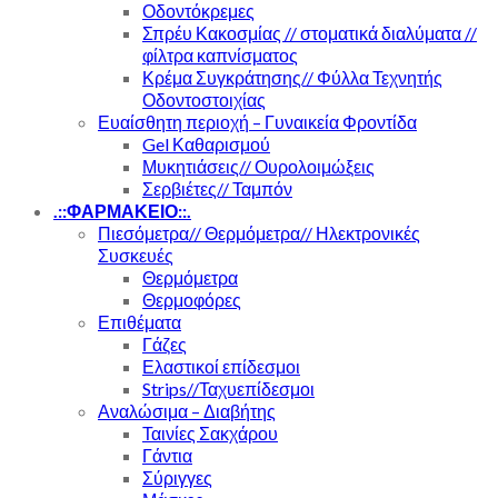
Οδοντόκρεμες
Σπρέυ Κακοσμίας // στοματικά διαλύματα //
φίλτρα καπνίσματος
Κρέμα Συγκράτησης// Φύλλα Τεχνητής
Οδοντοστοιχίας
Ευαίσθητη περιοχή – Γυναικεία Φροντίδα
Gel Καθαρισμού
Μυκητιάσεις// Ουρολοιμώξεις
Σερβιέτες// Ταμπόν
.::ΦΑΡΜΑΚΕΙΟ::.
Πιεσόμετρα// Θερμόμετρα// Ηλεκτρονικές
Συσκευές
Θερμόμετρα
Θερμοφόρες
Επιθέματα
Γάζες
Ελαστικοί επίδεσμοι
Strips//Ταχυεπίδεσμοι
Αναλώσιμα – Διαβήτης
Ταινίες Σακχάρου
Γάντια
Σύριγγες