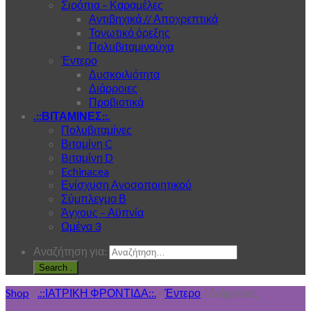
Σιρόπια – Καραμέλες
Αντιβηχικά // Αποχρεπτικά
Τονωτικό όρεξης
Πολυβιταμινούχα
Έντερο
Δυσκοιλιότητα
Διάρροιες
Προβιοτικά
.::ΒΙΤΑΜΙΝΕΣ::.
Πολυβιταμίνες
Βιταμίνη C
Bιταμίνη D
Echinacea
Ενίσχυση Ανοσοποιητικού
Σύμπλεγμα Β
Άγχους – Αϋπνία
Ωμέγα 3
Αναζήτηση για:
.
Shop
/
.::ΙΑΤΡΙΚΗ ΦΡΟΝΤΙΔΑ::.
/
Έντερο
/
Διάρροιες