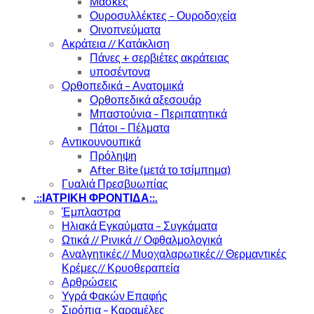
Μάσκες
Ουροσυλλέκτες – Ουροδοχεία
Οινοπνεύματα
Ακράτεια // Κατάκλιση
Πάνες + σερβιέτες ακράτειας
υποσέντονα
Ορθοπεδικά – Ανατομικά
Ορθοπεδικά αξεσουάρ
Μπαστούνια – Περιπατητικά
Πάτοι – Πέλματα
Αντικουνουπικά
Πρόληψη
After Bite (μετά το τσίμπημα)
Γυαλιά Πρεσβυωπίας
.::ΙΑΤΡΙΚΗ ΦΡΟΝΤΙΔΑ::.
Έμπλαστρα
Ηλιακά Εγκαύματα – Συγκάματα
Ωτικά // Ρινικά // Οφθαλμολογικά
Αναλγητικές// Μυοχαλαρωτικές// Θερμαντικές
Κρέμες// Κρυοθεραπεία
Αρθρώσεις
Υγρά Φακών Επαφής
Σιρόπια – Καραμέλες