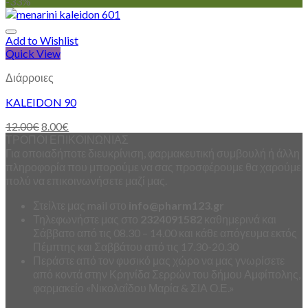
-33%
Add to Wishlist
Quick View
Διάρροιες
KALEIDON 90
12.00
€
8.00
€
ΤΡΟΠΟΙ ΕΠΙΚΟΙΝΩΝΙΑΣ
Για οποιαδήποτε διευκρίνιση, φαρμακευτική συμβουλή ή άλλη
πληροφορία που μπορούμε να σας προσφέρουμε θα χαρούμε
πολύ να επικοινωνήσετε μαζί μας.
Στείλτε μας mail στο
info
@
pharm123.
gr
Τηλεφωνήστε μας στο
2324091582
καθημερινά και
Σάββατο από τις 08.30 – 14.00 και κάθε απόγευμα εκτός
Πέμπτης και Σαββάτου από τις 17.30-20.30
Περάστε από τον φυσικό μας χώρο να μας γνωρίσετε
από κοντά στην Κρηνίδα Σερρών του δήμου Αμφίπολης,
φαρμακείο «Νικολαΐδου Μαρία & ΣΙΑ Ο.Ε.»