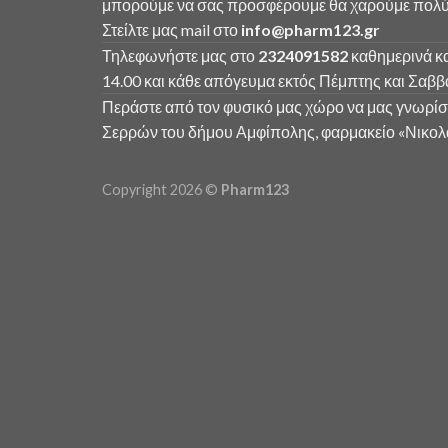
μπορούμε να σας προσφέρουμε θα χαρούμε πολύ 
Στείλτε μας mail στο
info
@
pharm123.
gr
Τηλεφωνήστε μας στο
2324091582
καθημερινά κα
14.00 και κάθε απόγευμα εκτός Πέμπτης και Σαββ
Περάστε από τον φυσικό μας χώρο να μας γνωρίσ
Σερρών του δήμου Αμφίπολης, φαρμακείο «Νικολα
Copyright 2026 ©
Pharm123