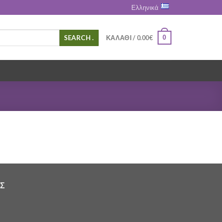
Ελληνικά
.
0
ΚΑΛΆΘΙ /
0.00
€
Σ