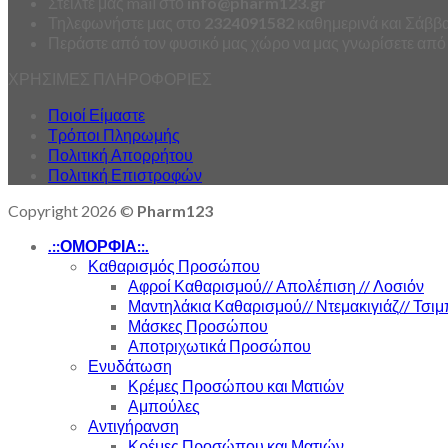
Στείλτε μας mail στο
info
@
pharm123.
gr
Τηλεφωνήστε μας στο
2324091582
καθημερινά και Σάββατ
Περάστε από τον φυσικό μας χώρο να μας γνωρίσετε από
ΧΡΗΣΙΜΕΣ ΠΛΗΡΟΦΟΡΙΕΣ
Ποιοί Είμαστε
Τρόποι Πληρωμής
Πολιτική Απορρήτου
Πολιτική Επιστροφών
Copyright 2026 ©
Pharm123
.::ΟΜΟΡΦΙΑ::.
Καθαρισμός Προσώπου
Αφροί Καθαρισμού// Απολέπιση // Λοσιόν
Μαντηλάκια Καθαρισμού// Ντεμακιγιάζ// Τσιμ
Μάσκες Προσώπου
Αποτριχωτικά Προσώπου
Ενυδάτωση
Κρέμες Προσώπου και Ματιών
Αμπούλες
Αντιγήρανση
Κρέμες Προσώπου και Ματιών