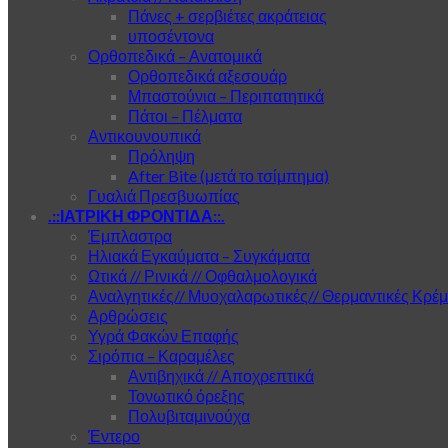
Πάνες + σερβιέτες ακράτειας
υποσέντονα
Ορθοπεδικά – Ανατομικά
Ορθοπεδικά αξεσουάρ
Μπαστούνια – Περιπατητικά
Πάτοι – Πέλματα
Αντικουνουπικά
Πρόληψη
After Bite (μετά το τσίμπημα)
Γυαλιά Πρεσβυωπίας
.::ΙΑΤΡΙΚΗ ΦΡΟΝΤΙΔΑ::.
Έμπλαστρα
Ηλιακά Εγκαύματα – Συγκάματα
Ωτικά // Ρινικά // Οφθαλμολογικά
Αναλγητικές// Μυοχαλαρωτικές// Θερμαντικές Κρέ
Αρθρώσεις
Υγρά Φακών Επαφής
Σιρόπια – Καραμέλες
Αντιβηχικά // Αποχρεπτικά
Τονωτικό όρεξης
Πολυβιταμινούχα
Έντερο