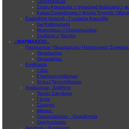
Οδοντόκρεμες
Σπρέυ Κακοσμίας // στοματικά διαλύματα // φ
Κρέμα Συγκράτησης// Φύλλα Τεχνητής Οδοντ
Ευαίσθητη περιοχή – Γυναικεία Φροντίδα
Gel Καθαρισμού
Μυκητιάσεις// Ουρολοιμώξεις
Σερβιέτες// Ταμπόν
.::ΦΑΡΜΑΚΕΙΟ::.
Πιεσόμετρα// Θερμόμετρα// Ηλεκτρονικές Συσκευέ
Θερμόμετρα
Θερμοφόρες
Επιθέματα
Γάζες
Ελαστικοί επίδεσμοι
Strips//Ταχυεπίδεσμοι
Αναλώσιμα – Διαβήτης
Ταινίες Σακχάρου
Γάντια
Σύριγγες
Μάσκες
Ουροσυλλέκτες – Ουροδοχεία
Οινοπνεύματα
Ακράτεια // Κατάκλιση