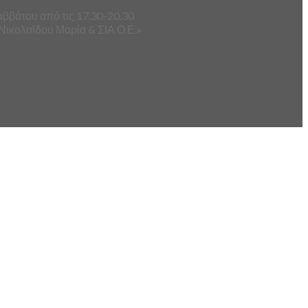
αββάτου από τις 17.30-20.30
Νικολαΐδου Μαρία & ΣΙΑ Ο.Ε.»