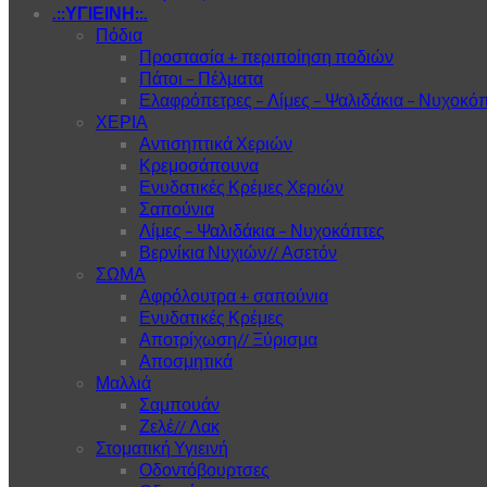
.::ΥΓΙΕΙΝΗ::.
Πόδια
Προστασία + περιποίηση ποδιών
Πάτοι – Πέλματα
Ελαφρόπετρες – Λίμες – Ψαλιδάκια – Νυχοκό
ΧΕΡΙΑ
Αντισηπτικά Χεριών
Κρεμοσάπουνα
Ενυδατικές Κρέμες Χεριών
Σαπούνια
Λίμες – Ψαλιδάκια – Νυχοκόπτες
Βερνίκια Νυχιών// Ασετόν
ΣΩΜΑ
Αφρόλουτρα + σαπούνια
Ενυδατικές Κρέμες
Αποτρίχωση// Ξύρισμα
Αποσμητικά
Μαλλιά
Σαμπουάν
Ζελέ// Λακ
Στοματική Υγιεινή
Οδοντόβουρτσες