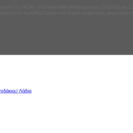
ο από τις 08.30 – 14.00 και κάθε απόγευμα εκτός Πέμπτης και Σ
 κοντά στην Κρηνίδα Σερρών του δήμου Αμφίπολης, φαρμακείο «
πιδάκια// Λάδια