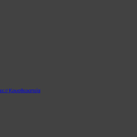
μες// Κρυοθεραπεία