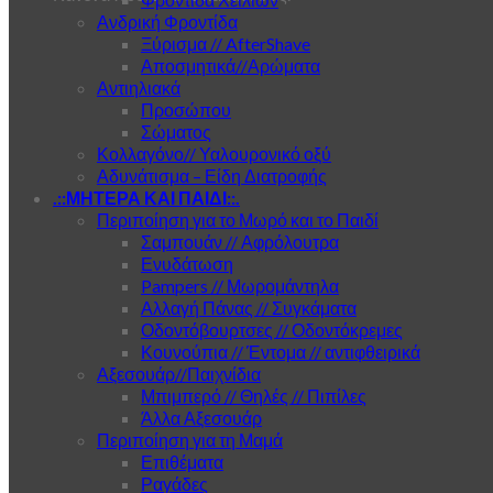
Ανδρική Φροντίδα
Ξύρισμα // AfterShave
Αποσμητικά//Αρώματα
Αντιηλιακά
Προσώπου
Σώματος
Κολλαγόνο// Υαλουρονικό οξύ
Αδυνάτισμα – Είδη Διατροφής
.::ΜΗΤΕΡΑ ΚΑΙ ΠΑΙΔΙ::.
Περιποίηση για το Μωρό και το Παιδί
Σαμπουάν // Αφρόλουτρα
Ενυδάτωση
Pampers // Μωρομάντηλα
Αλλαγή Πάνας // Συγκάματα
Οδοντόβουρτσες // Οδοντόκρεμες
Κουνούπια // Έντομα // αντιφθειρικά
Αξεσουάρ//Παιχνίδια
Μπιμπερό // Θηλές // Πιπίλες
Άλλα Αξεσουάρ
Περιποίηση για τη Μαμά
Επιθέματα
Ραγάδες