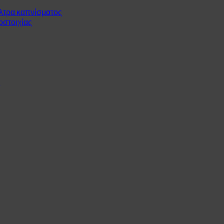
ίλτρα καπνίσματος
οστοιχίας
ς