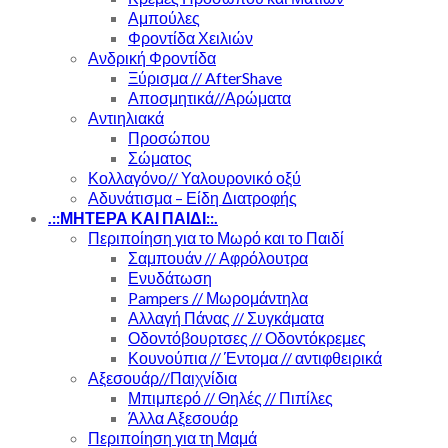
Αμπούλες
Φροντίδα Χειλιών
Ανδρική Φροντίδα
Ξύρισμα // AfterShave
Αποσμητικά//Αρώματα
Αντιηλιακά
Προσώπου
Σώματος
Κολλαγόνο// Υαλουρονικό οξύ
Αδυνάτισμα – Είδη Διατροφής
.::ΜΗΤΕΡΑ ΚΑΙ ΠΑΙΔΙ::.
Περιποίηση για το Μωρό και το Παιδί
Σαμπουάν // Αφρόλουτρα
Ενυδάτωση
Pampers // Μωρομάντηλα
Αλλαγή Πάνας // Συγκάματα
Οδοντόβουρτσες // Οδοντόκρεμες
Κουνούπια // Έντομα // αντιφθειρικά
Αξεσουάρ//Παιχνίδια
Μπιμπερό // Θηλές // Πιπίλες
Άλλα Αξεσουάρ
Περιποίηση για τη Μαμά