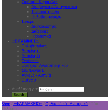
Σιρόπια – Καραμέλες
Αντιβηχικά // Αποχρεπτικά
Τονωτικό όρεξης
Πολυβιταμινούχα
Έντερο
Δυσκοιλιότητα
Διάρροιες
Προβιοτικά
.::ΒΙΤΑΜΙΝΕΣ::.
Πολυβιταμίνες
Βιταμίνη C
Bιταμίνη D
Echinacea
Ενίσχυση Ανοσοποιητικού
Σύμπλεγμα Β
Άγχους – Αϋπνία
Ωμέγα 3
Αναζήτηση για:
.
Shop
/
.::ΦΑΡΜΑΚΕΙΟ::.
/
Ορθοπεδικά - Ανατομικά
/
Πάτοι -
Πέλματα