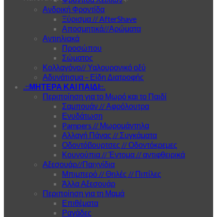
Ανδρική Φροντίδα
Ξύρισμα // AfterShave
Αποσμητικά//Αρώματα
Αντιηλιακά
Προσώπου
Σώματος
Κολλαγόνο// Υαλουρονικό οξύ
Αδυνάτισμα – Είδη Διατροφής
.::ΜΗΤΕΡΑ ΚΑΙ ΠΑΙΔΙ::.
Περιποίηση για το Μωρό και το Παιδί
Σαμπουάν // Αφρόλουτρα
Ενυδάτωση
Pampers // Μωρομάντηλα
Αλλαγή Πάνας // Συγκάματα
Οδοντόβουρτσες // Οδοντόκρεμες
Κουνούπια // Έντομα // αντιφθειρικά
Αξεσουάρ//Παιχνίδια
Μπιμπερό // Θηλές // Πιπίλες
Άλλα Αξεσουάρ
Περιποίηση για τη Μαμά
Επιθέματα
Ραγάδες