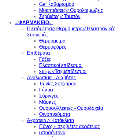
Gel Καθαρισμού
Μυκητιάσεις// Ουρολοιμώξεις
Σερβιέτες// Ταμπόν
.::ΦΑΡΜΑΚΕΙΟ::.
Πιεσόμετρα// Θερμόμετρα// Ηλεκτρονικές
Συσκευές
Θερμόμετρα
Θερμοφόρες
Επιθέματα
Γάζες
Ελαστικοί επίδεσμοι
Strips//Ταχυεπίδεσμοι
Αναλώσιμα – Διαβήτης
Ταινίες Σακχάρου
Γάντια
Σύριγγες
Μάσκες
Ουροσυλλέκτες – Ουροδοχεία
Οινοπνεύματα
Ακράτεια // Κατάκλιση
Πάνες + σερβιέτες ακράτειας
υποσέντονα