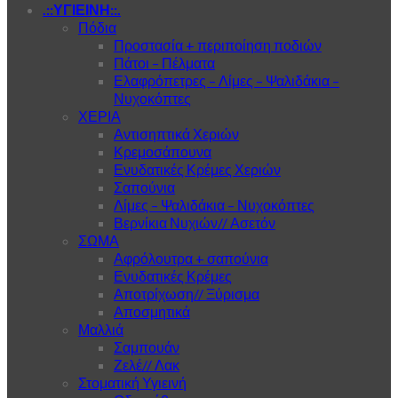
.::ΥΓΙΕΙΝΗ::.
Πόδια
Προστασία + περιποίηση ποδιών
Πάτοι – Πέλματα
Ελαφρόπετρες – Λίμες – Ψαλιδάκια –
Νυχοκόπτες
ΧΕΡΙΑ
Αντισηπτικά Χεριών
Κρεμοσάπουνα
Ενυδατικές Κρέμες Χεριών
Σαπούνια
Λίμες – Ψαλιδάκια – Νυχοκόπτες
Βερνίκια Νυχιών// Ασετόν
ΣΩΜΑ
Αφρόλουτρα + σαπούνια
Ενυδατικές Κρέμες
Αποτρίχωση// Ξύρισμα
Αποσμητικά
Μαλλιά
Σαμπουάν
Ζελέ// Λακ
Στοματική Υγιεινή