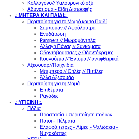
Κολλαγόνο// Υαλουρονικό οξύ
Αδυνάτισμα – Είδη Διατροφής
.::ΜΗΤΕΡΑ ΚΑΙ ΠΑΙΔΙ::.
Περιποίηση για το Μωρό και το Παιδί
Σαμπουάν // Αφρόλουτρα
Ενυδάτωση
Pampers // Μωρομάντηλα
Αλλαγή Πάνας // Συγκάματα
Οδοντόβουρτσες // Οδοντόκρεμες
Κουνούπια // Έντομα // αντιφθειρικά
Αξεσουάρ//Παιχνίδια
Μπιμπερό // Θηλές // Πιπίλες
Άλλα Αξεσουάρ
Περιποίηση για τη Μαμά
Επιθέματα
Ραγάδες
.::ΥΓΙΕΙΝΗ::.
Πόδια
Προστασία + περιποίηση ποδιών
Πάτοι – Πέλματα
Ελαφρόπετρες – Λίμες – Ψαλιδάκια –
Νυχοκόπτες