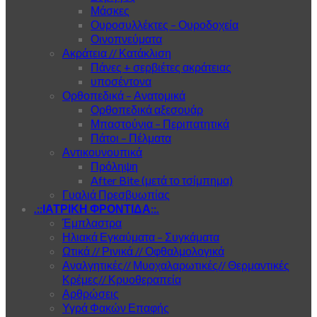
Μάσκες
Ουροσυλλέκτες – Ουροδοχεία
Οινοπνεύματα
Ακράτεια // Κατάκλιση
Πάνες + σερβιέτες ακράτειας
υποσέντονα
Ορθοπεδικά – Ανατομικά
Ορθοπεδικά αξεσουάρ
Μπαστούνια – Περιπατητικά
Πάτοι – Πέλματα
Αντικουνουπικά
Πρόληψη
After Bite (μετά το τσίμπημα)
Γυαλιά Πρεσβυωπίας
.::ΙΑΤΡΙΚΗ ΦΡΟΝΤΙΔΑ::.
Έμπλαστρα
Ηλιακά Εγκαύματα – Συγκάματα
Ωτικά // Ρινικά // Οφθαλμολογικά
Αναλγητικές// Μυοχαλαρωτικές// Θερμαντικές
Κρέμες// Κρυοθεραπεία
Αρθρώσεις
Υγρά Φακών Επαφής