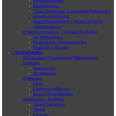
Οδοντόβουρτσες
Οδοντόκρεμες
Σπρέυ Κακοσμίας // στοματικά διαλύματα //
φίλτρα καπνίσματος
Κρέμα Συγκράτησης// Φύλλα Τεχνητής
Οδοντοστοιχίας
Ευαίσθητη περιοχή – Γυναικεία Φροντίδα
Gel Καθαρισμού
Μυκητιάσεις// Ουρολοιμώξεις
Σερβιέτες// Ταμπόν
.::ΦΑΡΜΑΚΕΙΟ::.
Πιεσόμετρα// Θερμόμετρα// Ηλεκτρονικές
Συσκευές
Θερμόμετρα
Θερμοφόρες
Επιθέματα
Γάζες
Ελαστικοί επίδεσμοι
Strips//Ταχυεπίδεσμοι
Αναλώσιμα – Διαβήτης
Ταινίες Σακχάρου
Γάντια
Σύριγγες