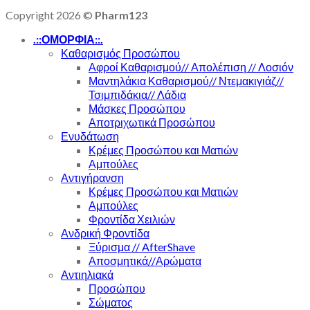
Copyright 2026 ©
Pharm123
.::ΟΜΟΡΦΙΑ::.
Καθαρισμός Προσώπου
Αφροί Καθαρισμού// Απολέπιση // Λοσιόν
Μαντηλάκια Καθαρισμού// Ντεμακιγιάζ//
Τσιμπιδάκια// Λάδια
Μάσκες Προσώπου
Αποτριχωτικά Προσώπου
Ενυδάτωση
Κρέμες Προσώπου και Ματιών
Αμπούλες
Αντιγήρανση
Κρέμες Προσώπου και Ματιών
Αμπούλες
Φροντίδα Χειλιών
Ανδρική Φροντίδα
Ξύρισμα // AfterShave
Αποσμητικά//Αρώματα
Αντιηλιακά
Προσώπου
Σώματος