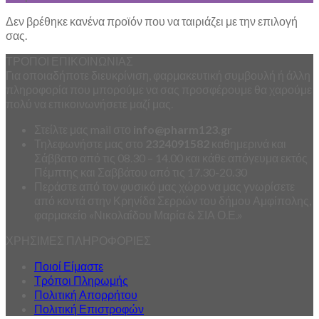
Δεν βρέθηκε κανένα προϊόν που να ταιριάζει με την επιλογή
σας.
ΤΡΟΠΟΙ ΕΠΙΚΟΙΝΩΝΙΑΣ
Για οποιαδήποτε διευκρίνιση, φαρμακευτική συμβουλή ή άλλη
πληροφορία που μπορούμε να σας προσφέρουμε θα χαρούμε
πολύ να επικοινωνήσετε μαζί μας.
Στείλτε μας mail στο
info
@
pharm123.
gr
Τηλεφωνήστε μας στο
2324091582
καθημερινά και
Σάββατο από τις 08.30 – 14.00 και κάθε απόγευμα εκτός
Πέμπτης και Σαββάτου από τις 17.30-20.30
Περάστε από τον φυσικό μας χώρο να μας γνωρίσετε
από κοντά στην Κρηνίδα Σερρών του δήμου Αμφίπολης,
φαρμακείο «Νικολαΐδου Μαρία & ΣΙΑ Ο.Ε.»
ΧΡΗΣΙΜΕΣ ΠΛΗΡΟΦΟΡΙΕΣ
Ποιοί Είμαστε
Τρόποι Πληρωμής
Πολιτική Απορρήτου
Πολιτική Επιστροφών