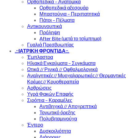
Ορθοπεδικά – Ανατομικά
Ορθοπεδικά αξεσουάρ
Μπαστούνια – Περιπατητικά
Πάτοι – Πέλματα
Αντικουνουπικά
Πρόληψη
After Bite (μετά το τσίμπημα)
Γυαλιά Πρεσβυωπίας
.::ΙΑΤΡΙΚΗ ΦΡΟΝΤΙΔΑ::.
Έμπλαστρα
Ηλιακά Εγκαύματα – Συγκάματα
Ωτικά // Ρινικά // Οφθαλμολογικά
Αναλγητικές// Μυοχαλαρωτικές// Θερμαντικές
Κρέμες// Κρυοθεραπεία
Αρθρώσεις
Υγρά Φακών Επαφής
Σιρόπια – Καραμέλες
Αντιβηχικά // Αποχρεπτικά
Τονωτικό όρεξης
Πολυβιταμινούχα
Έντερο
Δυσκοιλιότητα
Διάρροιες