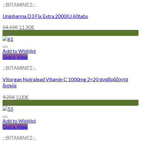
.::ΒΙΤΑΜΙΝΕΣ::.
Unipharma D3 Fix Extra 2000IU 60tabs
14.15
€
11.90
€
-46%
Add to Wishlist
Quick View
.::ΒΙΤΑΜΙΝΕΣ::.
Vitorgan Nutralead Vitamin C 1000mg 2×20 αναβράζοντα
δισκία
9.25
€
5.00
€
-22%
Add to Wishlist
Quick View
.::ΒΙΤΑΜΙΝΕΣ::.