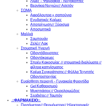
Λίμες – Ψαλιδάκια – Νυχοκόπτες
Βερνίκια Νυχιών// Ασετόν
ΣΩΜΑ
Αφρόλουτρα + σαπούνια
Ενυδατικές Κρέμες
Αποτρίχωση// Ξύρισμα
Αποσμητικά
Μαλλιά
Σαμπουάν
Ζελέ// Λακ
Στοματική Υγιεινή
Οδοντόβουρτσες
Οδοντόκρεμες
Σπρέυ Κακοσμίας // στοματικά διαλύματα //
φίλτρα καπνίσματος
Κρέμα Συγκράτησης// Φύλλα Τεχνητής
Οδοντοστοιχίας
Ευαίσθητη περιοχή – Γυναικεία Φροντίδα
Gel Καθαρισμού
Μυκητιάσεις// Ουρολοιμώξεις
Σερβιέτες// Ταμπόν
.::ΦΑΡΜΑΚΕΙΟ::.
Πιεσόμετρα// Θερμόμετρα// Ηλεκτρονικές