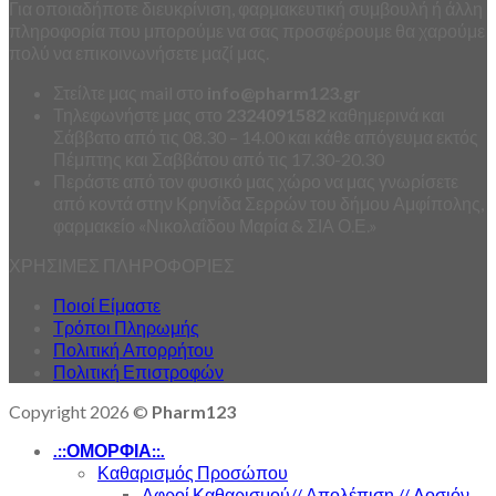
Για οποιαδήποτε διευκρίνιση, φαρμακευτική συμβουλή ή άλλη
πληροφορία που μπορούμε να σας προσφέρουμε θα χαρούμε
πολύ να επικοινωνήσετε μαζί μας.
Στείλτε μας mail στο
info
@
pharm123.
gr
Τηλεφωνήστε μας στο
2324091582
καθημερινά και
Σάββατο από τις 08.30 – 14.00 και κάθε απόγευμα εκτός
Πέμπτης και Σαββάτου από τις 17.30-20.30
Περάστε από τον φυσικό μας χώρο να μας γνωρίσετε
από κοντά στην Κρηνίδα Σερρών του δήμου Αμφίπολης,
φαρμακείο «Νικολαΐδου Μαρία & ΣΙΑ Ο.Ε.»
ΧΡΗΣΙΜΕΣ ΠΛΗΡΟΦΟΡΙΕΣ
Ποιοί Είμαστε
Τρόποι Πληρωμής
Πολιτική Απορρήτου
Πολιτική Επιστροφών
Copyright 2026 ©
Pharm123
.::ΟΜΟΡΦΙΑ::.
Καθαρισμός Προσώπου
Αφροί Καθαρισμού// Απολέπιση // Λοσιόν