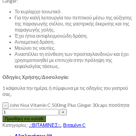
Ginger:
Το κυρίαρχο τονωτικό .
Για την καλή λειτουργία του πεπτικού μέσω της αύξησης
της παραγωγής σιέλου, της γαστρικής έκκρισης και της
παραγωγής χολής.
Έχει ήπια αντιφλεγμονώδη δράση.
Αντιεμετική δράση .
Μειώνει τις ναυτίες.
Αναστέλλει τη σύνθεση των προσταγλανδινών και έχει
χρησιμοποιηθεί με επιτυχία στην πρόληψη της
κεφαλαλγίας τάσεως.
Οδηγίες Χρήσης/Δοσολογία:
1 κάψουλα την ημέρα, ή σύμφωνα με τις οδηγίες του γιατρού
σας.
John Noa Vitamin C 500mg Plus Ginger 30caps ποσότητα
Προσθήκη στο καλάθι
Κατηγορίες:
.::ΒΙΤΑΜΙΝΕΣ::.
,
Βιταμίνη C
Αξιολογήσεις (0)