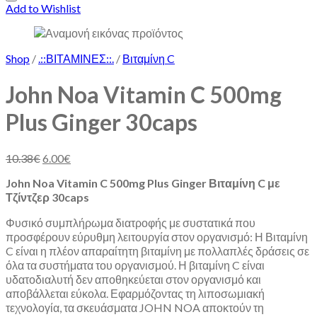
Add to Wishlist
Shop
/
.::ΒΙΤΑΜΙΝΕΣ::.
/
Βιταμίνη C
John Noa Vitamin C 500mg
Plus Ginger 30caps
10.38
€
6.00
€
John Noa Vitamin C 500mg Plus Ginger Βιταμίνη C με
Τζίντζερ 30caps
Φυσικό συμπλήρωμα διατροφής με συστατικά που
προσφέρουν εύρυθμη λειτουργία στον οργανισμό: Η Βιταμίνη
C είναι η πλέον απαραίτητη βιταμίνη με πολλαπλές δράσεις σε
όλα τα συστήματα του οργανισμού. Η βιταμίνη C είναι
υδατοδιαλυτή δεν αποθηκεύεται στον οργανισμό και
αποβάλλεται εύκολα. Εφαρμόζοντας τη λιποσωμιακή
τεχνολογία, τα σκευάσματα JOHN NOA αποκτούν τη