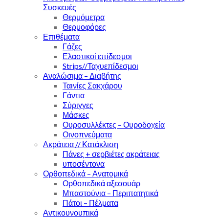
Συσκευές
Θερμόμετρα
Θερμοφόρες
Επιθέματα
Γάζες
Ελαστικοί επίδεσμοι
Strips//Ταχυεπίδεσμοι
Αναλώσιμα – Διαβήτης
Ταινίες Σακχάρου
Γάντια
Σύριγγες
Μάσκες
Ουροσυλλέκτες – Ουροδοχεία
Οινοπνεύματα
Ακράτεια // Κατάκλιση
Πάνες + σερβιέτες ακράτειας
υποσέντονα
Ορθοπεδικά – Ανατομικά
Ορθοπεδικά αξεσουάρ
Μπαστούνια – Περιπατητικά
Πάτοι – Πέλματα
Αντικουνουπικά