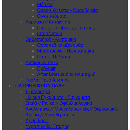
Μάσκες
Ουροσυλλέκτες – Ουροδοχεία
Οινοπνεύματα
Ακράτεια // Κατάκλιση
Πάνες + σερβιέτες ακράτειας
υποσέντονα
Ορθοπεδικά – Ανατομικά
Ορθοπεδικά αξεσουάρ
Μπαστούνια – Περιπατητικά
Πάτοι – Πέλματα
Αντικουνουπικά
Πρόληψη
After Bite (μετά το τσίμπημα)
Γυαλιά Πρεσβυωπίας
.::ΙΑΤΡΙΚΗ ΦΡΟΝΤΙΔΑ::.
Έμπλαστρα
Ηλιακά Εγκαύματα – Συγκάματα
Ωτικά // Ρινικά // Οφθαλμολογικά
Αναλγητικές// Μυοχαλαρωτικές// Θερμαντικές
Κρέμες// Κρυοθεραπεία
Αρθρώσεις
Υγρά Φακών Επαφής