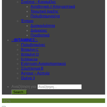
Σιρόπια – Καραμέλες
Αντιβηχικά // Αποχρεπτικά
Τονωτικό όρεξης
Πολυβιταμινούχα
Έντερο
Δυσκοιλιότητα
Διάρροιες
Προβιοτικά
.::ΒΙΤΑΜΙΝΕΣ::.
Πολυβιταμίνες
Βιταμίνη C
Bιταμίνη D
Echinacea
Ενίσχυση Ανοσοποιητικού
Σύμπλεγμα Β
Άγχους – Αϋπνία
Ωμέγα 3
Αναζήτηση για:
.
-42%