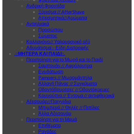
Ανδρική Φροντίδα
Ξύρισμα // AfterShave
Αποσμητικά//Αρώματα
Αντιηλιακά
Προσώπου
Σώματος
Κολλαγόνο// Υαλουρονικό οξύ
Αδυνάτισμα – Είδη Διατροφής
.::ΜΗΤΕΡΑ ΚΑΙ ΠΑΙΔΙ::.
Περιποίηση για το Μωρό και το Παιδί
Σαμπουάν // Αφρόλουτρα
Ενυδάτωση
Pampers // Μωρομάντηλα
Αλλαγή Πάνας // Συγκάματα
Οδοντόβουρτσες // Οδοντόκρεμες
Κουνούπια // Έντομα // αντιφθειρικά
Αξεσουάρ//Παιχνίδια
Μπιμπερό // Θηλές // Πιπίλες
Άλλα Αξεσουάρ
Περιποίηση για τη Μαμά
Επιθέματα
Ραγάδες