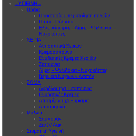
.::ΥΓΙΕΙΝΗ::.
Πόδια
Προστασία + περιποίηση ποδιών
Πάτοι – Πέλματα
Ελαφρόπετρες – Λίμες – Ψαλιδάκια –
Νυχοκόπτες
ΧΕΡΙΑ
Αντισηπτικά Χεριών
Κρεμοσάπουνα
Ενυδατικές Κρέμες Χεριών
Σαπούνια
Λίμες – Ψαλιδάκια – Νυχοκόπτες
Βερνίκια Νυχιών// Ασετόν
ΣΩΜΑ
Αφρόλουτρα + σαπούνια
Ενυδατικές Κρέμες
Αποτρίχωση// Ξύρισμα
Αποσμητικά
Μαλλιά
Σαμπουάν
Ζελέ// Λακ
Στοματική Υγιεινή