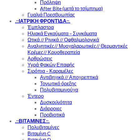
Πρόληψη
After Bite (μετά το τσίμπημα)
Γυαλιά Πρεσβυωπίας
.::ΙΑΤΡΙΚΗ ΦΡΟΝΤΙΔΑ::.
Έμπλαστρα
Ηλιακά Εγκαύματα – Συγκάματα
Ωτικά // Ρινικά // Οφθαλμολογικά
Αναλγητικές// Μυοχαλαρωτικές// Θερμαντικές
Κρέμες// Κρυοθεραπεία
Αρθρώσεις
Υγρά Φακών Επαφής
Σιρόπια – Καραμέλες
Αντιβηχικά // Αποχρεπτικά
Τονωτικό όρεξης
Πολυβιταμινούχα
Έντερο
Δυσκοιλιότητα
Διάρροιες
Προβιοτικά
.::ΒΙΤΑΜΙΝΕΣ::.
Πολυβιταμίνες
Βιταμίνη C
Bιταμίνη D