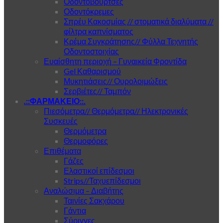
Οδοντόβουρτσες
Οδοντόκρεμες
Σπρέυ Κακοσμίας // στοματικά διαλύματα //
φίλτρα καπνίσματος
Κρέμα Συγκράτησης// Φύλλα Τεχνητής
Οδοντοστοιχίας
Ευαίσθητη περιοχή – Γυναικεία Φροντίδα
Gel Καθαρισμού
Μυκητιάσεις// Ουρολοιμώξεις
Σερβιέτες// Ταμπόν
.::ΦΑΡΜΑΚΕΙΟ::.
Πιεσόμετρα// Θερμόμετρα// Ηλεκτρονικές
Συσκευές
Θερμόμετρα
Θερμοφόρες
Επιθέματα
Γάζες
Ελαστικοί επίδεσμοι
Strips//Ταχυεπίδεσμοι
Αναλώσιμα – Διαβήτης
Ταινίες Σακχάρου
Γάντια
Σύριγγες