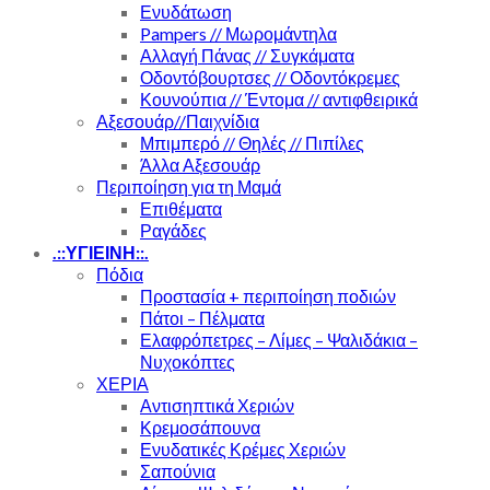
Ενυδάτωση
Pampers // Μωρομάντηλα
Αλλαγή Πάνας // Συγκάματα
Οδοντόβουρτσες // Οδοντόκρεμες
Κουνούπια // Έντομα // αντιφθειρικά
Αξεσουάρ//Παιχνίδια
Μπιμπερό // Θηλές // Πιπίλες
Άλλα Αξεσουάρ
Περιποίηση για τη Μαμά
Επιθέματα
Ραγάδες
.::ΥΓΙΕΙΝΗ::.
Πόδια
Προστασία + περιποίηση ποδιών
Πάτοι – Πέλματα
Ελαφρόπετρες – Λίμες – Ψαλιδάκια –
Νυχοκόπτες
ΧΕΡΙΑ
Αντισηπτικά Χεριών
Κρεμοσάπουνα
Ενυδατικές Κρέμες Χεριών
Σαπούνια