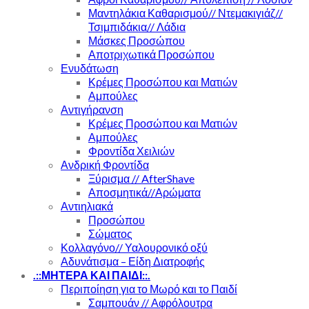
Μαντηλάκια Καθαρισμού// Ντεμακιγιάζ//
Τσιμπιδάκια// Λάδια
Μάσκες Προσώπου
Αποτριχωτικά Προσώπου
Ενυδάτωση
Κρέμες Προσώπου και Ματιών
Αμπούλες
Αντιγήρανση
Κρέμες Προσώπου και Ματιών
Αμπούλες
Φροντίδα Χειλιών
Ανδρική Φροντίδα
Ξύρισμα // AfterShave
Αποσμητικά//Αρώματα
Αντιηλιακά
Προσώπου
Σώματος
Κολλαγόνο// Υαλουρονικό οξύ
Αδυνάτισμα – Είδη Διατροφής
.::ΜΗΤΕΡΑ ΚΑΙ ΠΑΙΔΙ::.
Περιποίηση για το Μωρό και το Παιδί
Σαμπουάν // Αφρόλουτρα