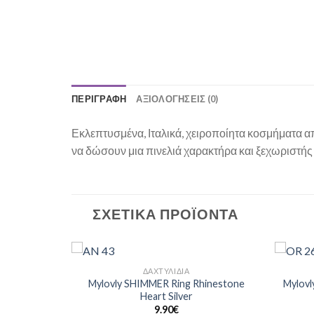
ΠΕΡΙΓΡΑΦΉ
ΑΞΙΟΛΟΓΉΣΕΙΣ (0)
Εκλεπτυσμένα, Ιταλικά, χειροποίητα κοσμήματα απ
να δώσουν μια πινελιά χαρακτήρα και ξεχωριστή
ΣΧΕΤΙΚΆ ΠΡΟΪΌΝΤΑ
ΔΑΧΤΥΛΊΔΙΑ
Add to
Add to
Mylovly SHIMMER Ring Rhinestone
Mylovl
Wishlist
Wishlist
Heart Silver
9.90
€