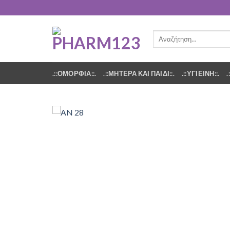
Αναζήτηση
για:
.::ΟΜΟΡΦΙΑ::.
.::ΜΗΤΕΡΑ ΚΑΙ ΠΑΙΔΙ::.
.::ΥΓΙΕΙΝΗ::.