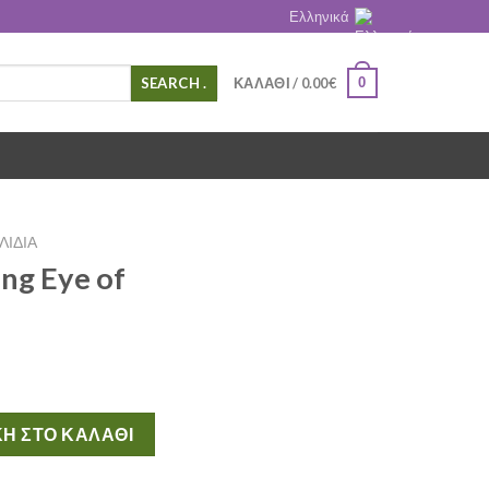
Ελληνικά
.
0
ΚΑΛΆΘΙ /
0.00
€
ΛΊΔΙΑ
ng Eye of
ime Gold ποσότητα
Η ΣΤΟ ΚΑΛΆΘΙ