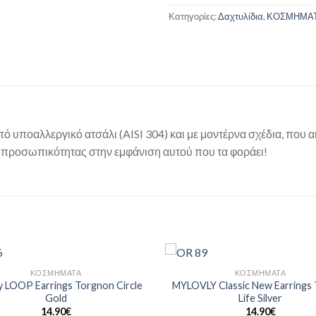
Κατηγορίες:
Δαχτυλίδια
,
ΚΟΣΜΗΜΑ
ό υποαλλεργικό ατσάλι (AISI 304) και με μοντέρνα σχέδια, που ακ
ς προσωπικότητας στην εμφάνιση αυτού που τα φοράει!
ΚΟΣΜΗΜΑΤΑ
ΚΟΣΜΗΜΑΤΑ
Add to
y LOOP Earrings Torgnon Circle
MYLOVLY Classic New Earrings 
Wishlist
Gold
Life Silver
14.90
€
14.90
€