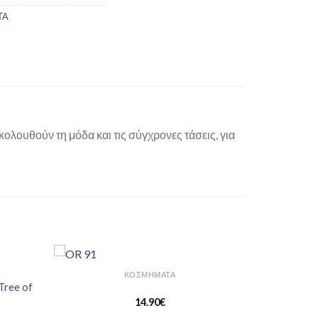
ΤΑ
ολουθούν τη μόδα και τις σύγχρονες τάσεις, για
ΚΟΣΜΗΜΑΤΑ
Add to
Add to
Tree of
Wishlist
Wishlist
14.90
€