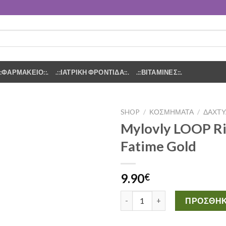
.::ΦΑΡΜΑΚΕΙΟ::.
.::ΙΑΤΡΙΚΗ ΦΡΟΝΤΙΔΑ::.
.::ΒΙΤΑΜΙΝΕΣ::.
SHOP
/
ΚΟΣΜΗΜΑΤΑ
/
ΔΑΧΤΥ
Mylovly LOOP Ri
Add to
Fatime Gold
Wishlist
9.90
€
Mylovly LOOP Ring Eye of Fat
ΠΡΟΣΘΉΚ