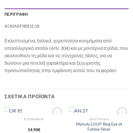
ΠΕΡΙΓΡΑΦΉ
ΑΞΙΟΛΟΓΉΣΕΙΣ (0)
Εκλεπτυσμένα, Ιταλικά, χειροποίητα κοσμήματα από
υποαλλεργικό ατσάλι (AISI 304) και με μοντέρνα σχέδια, που
ακολουθούν τη μόδα και τις σύγχρονες τάσεις, για να
δώσουν μια πινελιά χαρακτήρα και ξεχωριστής
προσωπικότητας στην εμφάνιση αυτού που τα φοράει!
ΣΧΕΤΙΚΆ ΠΡΟΪΌΝΤΑ
ΚΟΣΜΗΜΑΤΑ
ΔΑΧΤΥΛΊΔΙΑ
Add to
Add to
Mylovly LOOP Ring Eye of
Wishlist
Wishlist
Fatime Silver
14.90
€