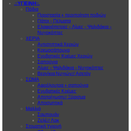
.::ΥΓΙΕΙΝΗ::.
Πόδια
Προστασία + περιποίηση ποδιών
Πάτοι – Πέλματα
Ελαφρόπετρες – Λίμες – Ψαλιδάκια –
Νυχοκόπτες
ΧΕΡΙΑ
Αντισηπτικά Χεριών
Κρεμοσάπουνα
Ενυδατικές Κρέμες Χεριών
Σαπούνια
Λίμες – Ψαλιδάκια – Νυχοκόπτες
Βερνίκια Νυχιών// Ασετόν
ΣΩΜΑ
Αφρόλουτρα + σαπούνια
Ενυδατικές Κρέμες
Αποτρίχωση// Ξύρισμα
Αποσμητικά
Μαλλιά
Σαμπουάν
Ζελέ// Λακ
Στοματική Υγιεινή