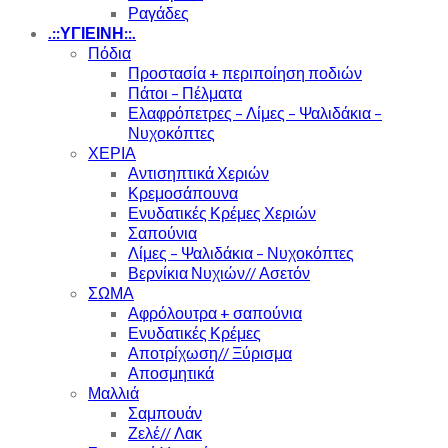
Ραγάδες
.::ΥΓΙΕΙΝΗ::.
Πόδια
Προστασία + περιποίηση ποδιών
Πάτοι – Πέλματα
Ελαφρόπετρες – Λίμες – Ψαλιδάκια –
Νυχοκόπτες
ΧΕΡΙΑ
Αντισηπτικά Χεριών
Κρεμοσάπουνα
Ενυδατικές Κρέμες Χεριών
Σαπούνια
Λίμες – Ψαλιδάκια – Νυχοκόπτες
Βερνίκια Νυχιών// Ασετόν
ΣΩΜΑ
Αφρόλουτρα + σαπούνια
Ενυδατικές Κρέμες
Αποτρίχωση// Ξύρισμα
Αποσμητικά
Μαλλιά
Σαμπουάν
Ζελέ// Λακ