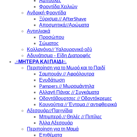
Αμπούλες
Φροντίδα Χειλιών
Ανδρική Φροντίδα
Ξύρισμα // AfterShave
Αποσμητικά//Αρώματα
Αντιηλιακά
Προσώπου
Σώματος
Κολλαγόνο// Υαλουρονικό οξύ
Αδυνάτισμα – Είδη Διατροφής
.::ΜΗΤΕΡΑ ΚΑΙ ΠΑΙΔΙ::.
Περιποίηση για το Μωρό και το Παιδί
Σαμπουάν // Αφρόλουτρα
Ενυδάτωση
Pampers // Μωρομάντηλα
Αλλαγή Πάνας // Συγκάματα
Οδοντόβουρτσες // Οδοντόκρεμες
Κουνούπια // Έντομα // αντιφθειρικά
Αξεσουάρ//Παιχνίδια
Μπιμπερό // Θηλές // Πιπίλες
Άλλα Αξεσουάρ
Περιποίηση για τη Μαμά
Επιθέματα