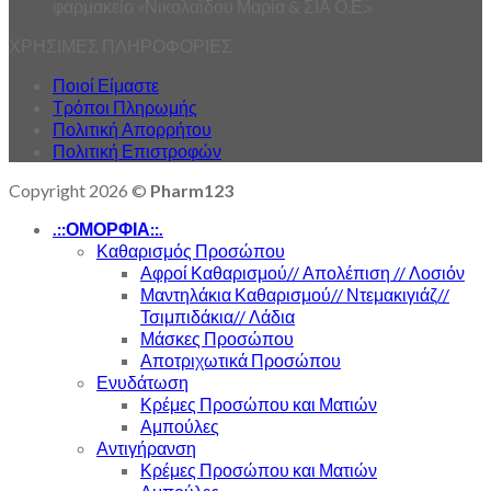
φαρμακείο «Νικολαΐδου Μαρία & ΣΙΑ Ο.Ε.»
ΧΡΗΣΙΜΕΣ ΠΛΗΡΟΦΟΡΙΕΣ
Ποιοί Είμαστε
Τρόποι Πληρωμής
Πολιτική Απορρήτου
Πολιτική Επιστροφών
Copyright 2026 ©
Pharm123
.::ΟΜΟΡΦΙΑ::.
Καθαρισμός Προσώπου
Αφροί Καθαρισμού// Απολέπιση // Λοσιόν
Μαντηλάκια Καθαρισμού// Ντεμακιγιάζ//
Τσιμπιδάκια// Λάδια
Μάσκες Προσώπου
Αποτριχωτικά Προσώπου
Ενυδάτωση
Κρέμες Προσώπου και Ματιών
Αμπούλες
Αντιγήρανση
Κρέμες Προσώπου και Ματιών