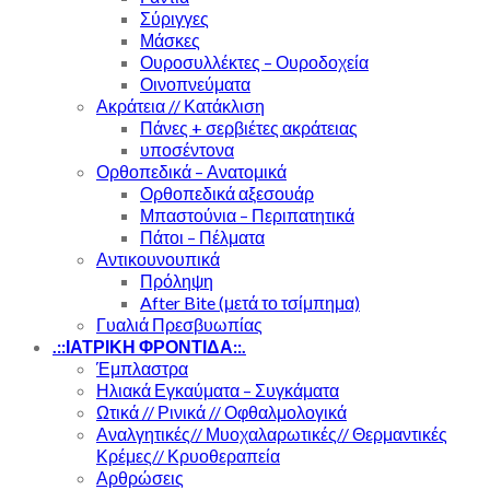
Σύριγγες
Μάσκες
Ουροσυλλέκτες – Ουροδοχεία
Οινοπνεύματα
Ακράτεια // Κατάκλιση
Πάνες + σερβιέτες ακράτειας
υποσέντονα
Ορθοπεδικά – Ανατομικά
Ορθοπεδικά αξεσουάρ
Μπαστούνια – Περιπατητικά
Πάτοι – Πέλματα
Αντικουνουπικά
Πρόληψη
After Bite (μετά το τσίμπημα)
Γυαλιά Πρεσβυωπίας
.::ΙΑΤΡΙΚΗ ΦΡΟΝΤΙΔΑ::.
Έμπλαστρα
Ηλιακά Εγκαύματα – Συγκάματα
Ωτικά // Ρινικά // Οφθαλμολογικά
Αναλγητικές// Μυοχαλαρωτικές// Θερμαντικές
Κρέμες// Κρυοθεραπεία
Αρθρώσεις