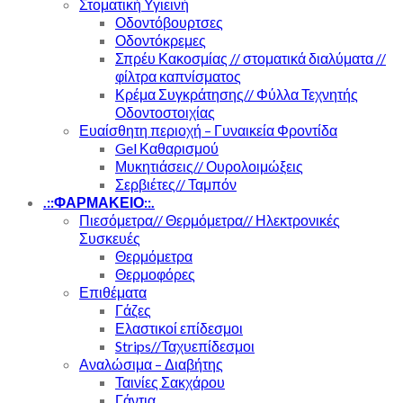
Στοματική Υγιεινή
Οδοντόβουρτσες
Οδοντόκρεμες
Σπρέυ Κακοσμίας // στοματικά διαλύματα //
φίλτρα καπνίσματος
Κρέμα Συγκράτησης// Φύλλα Τεχνητής
Οδοντοστοιχίας
Ευαίσθητη περιοχή – Γυναικεία Φροντίδα
Gel Καθαρισμού
Μυκητιάσεις// Ουρολοιμώξεις
Σερβιέτες// Ταμπόν
.::ΦΑΡΜΑΚΕΙΟ::.
Πιεσόμετρα// Θερμόμετρα// Ηλεκτρονικές
Συσκευές
Θερμόμετρα
Θερμοφόρες
Επιθέματα
Γάζες
Ελαστικοί επίδεσμοι
Strips//Ταχυεπίδεσμοι
Αναλώσιμα – Διαβήτης
Ταινίες Σακχάρου
Γάντια