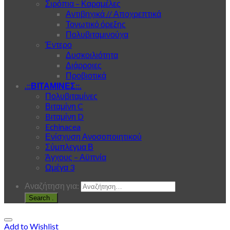
Σιρόπια – Καραμέλες
Αντιβηχικά // Αποχρεπτικά
Τονωτικό όρεξης
Πολυβιταμινούχα
Έντερο
Δυσκοιλιότητα
Διάρροιες
Προβιοτικά
.::ΒΙΤΑΜΙΝΕΣ::.
Πολυβιταμίνες
Βιταμίνη C
Bιταμίνη D
Echinacea
Ενίσχυση Ανοσοποιητικού
Σύμπλεγμα Β
Άγχους – Αϋπνία
Ωμέγα 3
Αναζήτηση για:
.
Add to Wishlist