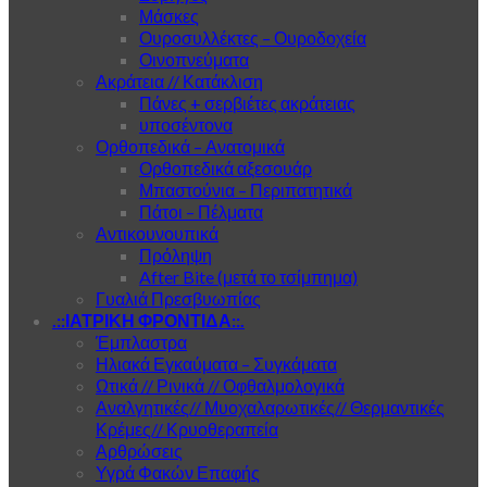
Μάσκες
Ουροσυλλέκτες – Ουροδοχεία
Οινοπνεύματα
Ακράτεια // Κατάκλιση
Πάνες + σερβιέτες ακράτειας
υποσέντονα
Ορθοπεδικά – Ανατομικά
Ορθοπεδικά αξεσουάρ
Μπαστούνια – Περιπατητικά
Πάτοι – Πέλματα
Αντικουνουπικά
Πρόληψη
After Bite (μετά το τσίμπημα)
Γυαλιά Πρεσβυωπίας
.::ΙΑΤΡΙΚΗ ΦΡΟΝΤΙΔΑ::.
Έμπλαστρα
Ηλιακά Εγκαύματα – Συγκάματα
Ωτικά // Ρινικά // Οφθαλμολογικά
Αναλγητικές// Μυοχαλαρωτικές// Θερμαντικές
Κρέμες// Κρυοθεραπεία
Αρθρώσεις
Υγρά Φακών Επαφής