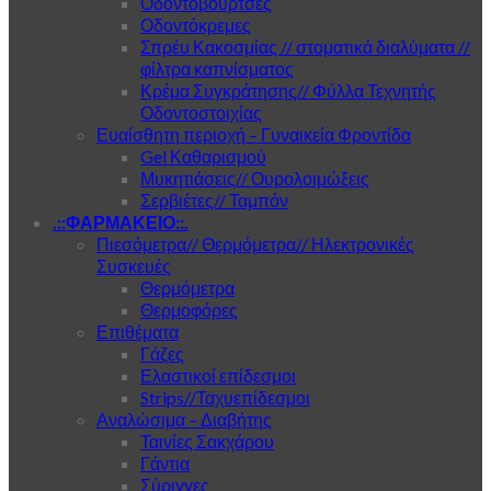
Οδοντόβουρτσες
Οδοντόκρεμες
Σπρέυ Κακοσμίας // στοματικά διαλύματα //
φίλτρα καπνίσματος
Κρέμα Συγκράτησης// Φύλλα Τεχνητής
Οδοντοστοιχίας
Ευαίσθητη περιοχή – Γυναικεία Φροντίδα
Gel Καθαρισμού
Μυκητιάσεις// Ουρολοιμώξεις
Σερβιέτες// Ταμπόν
.::ΦΑΡΜΑΚΕΙΟ::.
Πιεσόμετρα// Θερμόμετρα// Ηλεκτρονικές
Συσκευές
Θερμόμετρα
Θερμοφόρες
Επιθέματα
Γάζες
Ελαστικοί επίδεσμοι
Strips//Ταχυεπίδεσμοι
Αναλώσιμα – Διαβήτης
Ταινίες Σακχάρου
Γάντια
Σύριγγες