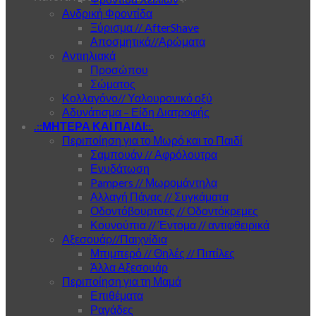
Ανδρική Φροντίδα
Ξύρισμα // AfterShave
Αποσμητικά//Αρώματα
Αντιηλιακά
Προσώπου
Σώματος
Κολλαγόνο// Υαλουρονικό οξύ
Αδυνάτισμα – Είδη Διατροφής
.::ΜΗΤΕΡΑ ΚΑΙ ΠΑΙΔΙ::.
Περιποίηση για το Μωρό και το Παιδί
Σαμπουάν // Αφρόλουτρα
Ενυδάτωση
Pampers // Μωρομάντηλα
Αλλαγή Πάνας // Συγκάματα
Οδοντόβουρτσες // Οδοντόκρεμες
Κουνούπια // Έντομα // αντιφθειρικά
Αξεσουάρ//Παιχνίδια
Μπιμπερό // Θηλές // Πιπίλες
Άλλα Αξεσουάρ
Περιποίηση για τη Μαμά
Επιθέματα
Ραγάδες