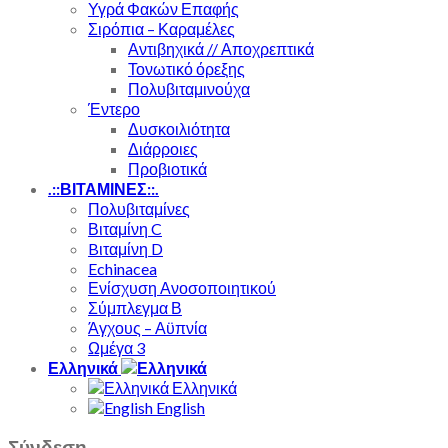
Υγρά Φακών Επαφής
Σιρόπια – Καραμέλες
Αντιβηχικά // Αποχρεπτικά
Τονωτικό όρεξης
Πολυβιταμινούχα
Έντερο
Δυσκοιλιότητα
Διάρροιες
Προβιοτικά
.::ΒΙΤΑΜΙΝΕΣ::.
Πολυβιταμίνες
Βιταμίνη C
Bιταμίνη D
Echinacea
Ενίσχυση Ανοσοποιητικού
Σύμπλεγμα Β
Άγχους – Αϋπνία
Ωμέγα 3
Ελληνικά
Ελληνικά
English
Σύνδεση