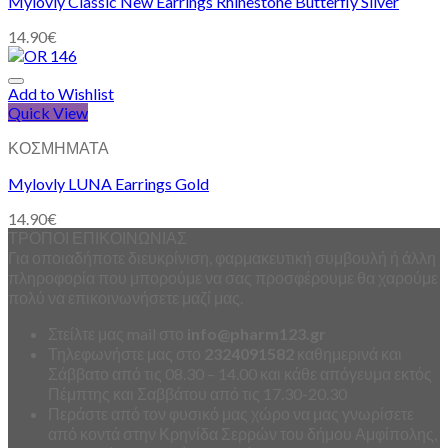
Mylovly Classic New Earrings Rhinestone Butterfly Silver
14.90
€
Add to Wishlist
Quick View
ΚΟΣΜΗΜΑΤΑ
Mylovly LUNA Earrings Gold
14.90
€
ΤΡΟΠΟΙ ΕΠΙΚΟΙΝΩΝΙΑΣ
Για οποιαδήποτε διευκρίνιση, φαρμακευτική συμβουλή ή άλλη
πληροφορία που μπορούμε να σας προσφέρουμε θα χαρούμε
πολύ να επικοινωνήσετε μαζί μας.
Στείλτε μας mail στο
info
@
pharm123.
gr
Τηλεφωνήστε μας στο
2324091582
καθημερινά και
Σάββατο από τις 08.30 – 14.00 και κάθε απόγευμα εκτός
Πέμπτης και Σαββάτου από τις 17.30-20.30
Περάστε από τον φυσικό μας χώρο να μας γνωρίσετε
από κοντά στην Κρηνίδα Σερρών του δήμου Αμφίπολης,