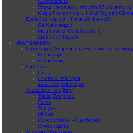
Οδοντόκρεμες
Σπρέυ Κακοσμίας // στοματικά διαλύματα // φ
Κρέμα Συγκράτησης// Φύλλα Τεχνητής Οδοντ
Ευαίσθητη περιοχή – Γυναικεία Φροντίδα
Gel Καθαρισμού
Μυκητιάσεις// Ουρολοιμώξεις
Σερβιέτες// Ταμπόν
.::ΦΑΡΜΑΚΕΙΟ::.
Πιεσόμετρα// Θερμόμετρα// Ηλεκτρονικές Συσκευέ
Θερμόμετρα
Θερμοφόρες
Επιθέματα
Γάζες
Ελαστικοί επίδεσμοι
Strips//Ταχυεπίδεσμοι
Αναλώσιμα – Διαβήτης
Ταινίες Σακχάρου
Γάντια
Σύριγγες
Μάσκες
Ουροσυλλέκτες – Ουροδοχεία
Οινοπνεύματα
Ακράτεια // Κατάκλιση