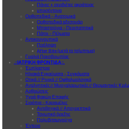
Πάνες + σερβιέτες ακράτειας
υποσέντονα
Ορθοπεδικά – Ανατομικά
Ορθοπεδικά αξεσουάρ
Μπαστούνια – Περιπατητικά
Πάτοι – Πέλματα
Αντικουνουπικά
Πρόληψη
After Bite (μετά το τσίμπημα)
Γυαλιά Πρεσβυωπίας
.::ΙΑΤΡΙΚΗ ΦΡΟΝΤΙΔΑ::.
Έμπλαστρα
Ηλιακά Εγκαύματα – Συγκάματα
Ωτικά // Ρινικά // Οφθαλμολογικά
Αναλγητικές// Μυοχαλαρωτικές// Θερμαντικές Κρέ
Αρθρώσεις
Υγρά Φακών Επαφής
Σιρόπια – Καραμέλες
Αντιβηχικά // Αποχρεπτικά
Τονωτικό όρεξης
Πολυβιταμινούχα
Έντερο