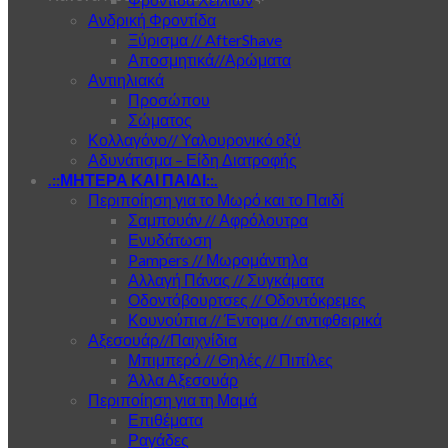
Ανδρική Φροντίδα
Ξύρισμα // AfterShave
Αποσμητικά//Αρώματα
Αντιηλιακά
Προσώπου
Σώματος
Κολλαγόνο// Υαλουρονικό οξύ
Αδυνάτισμα – Είδη Διατροφής
.::ΜΗΤΕΡΑ ΚΑΙ ΠΑΙΔΙ::.
Περιποίηση για το Μωρό και το Παιδί
Σαμπουάν // Αφρόλουτρα
Ενυδάτωση
Pampers // Μωρομάντηλα
Αλλαγή Πάνας // Συγκάματα
Οδοντόβουρτσες // Οδοντόκρεμες
Κουνούπια // Έντομα // αντιφθειρικά
Αξεσουάρ//Παιχνίδια
Μπιμπερό // Θηλές // Πιπίλες
Άλλα Αξεσουάρ
Περιποίηση για τη Μαμά
Επιθέματα
Ραγάδες