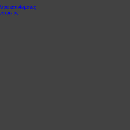
ίλτρα καπνίσματος
οστοιχίας
ς