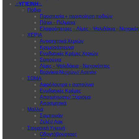
.::ΥΓΙΕΙΝΗ::.
Πόδια
Προστασία + περιποίηση ποδιών
Πάτοι – Πέλματα
Ελαφρόπετρες – Λίμες – Ψαλιδάκια – Νυχοκό
ΧΕΡΙΑ
Αντισηπτικά Χεριών
Κρεμοσάπουνα
Ενυδατικές Κρέμες Χεριών
Σαπούνια
Λίμες – Ψαλιδάκια – Νυχοκόπτες
Βερνίκια Νυχιών// Ασετόν
ΣΩΜΑ
Αφρόλουτρα + σαπούνια
Ενυδατικές Κρέμες
Αποτρίχωση// Ξύρισμα
Αποσμητικά
Μαλλιά
Σαμπουάν
Ζελέ// Λακ
Στοματική Υγιεινή
Οδοντόβουρτσες