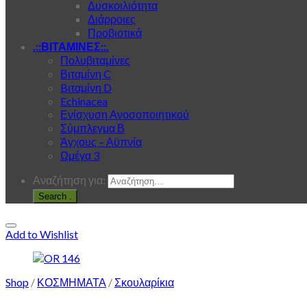
Δυσκοιλιότητα
Διάρροιες
Προβιοτικά
.::ΒΙΤΑΜΙΝΕΣ::.
Πολυβιταμίνες
Βιταμίνη C
Bιταμίνη D
Echinacea
Ενίσχυση Ανοσοποιητικού
Σύμπλεγμα Β
Άγχους – Αϋπνία
Ωμέγα 3
Αναζήτηση για:
.
Add to Wishlist
Shop
/
ΚΟΣΜΗΜΑΤΑ
/
Σκουλαρίκια