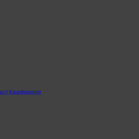
μες// Κρυοθεραπεία