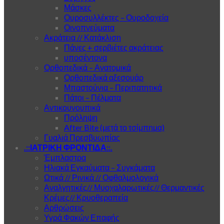
Μάσκες
Ουροσυλλέκτες – Ουροδοχεία
Οινοπνεύματα
Ακράτεια // Κατάκλιση
Πάνες + σερβιέτες ακράτειας
υποσέντονα
Ορθοπεδικά – Ανατομικά
Ορθοπεδικά αξεσουάρ
Μπαστούνια – Περιπατητικά
Πάτοι – Πέλματα
Αντικουνουπικά
Πρόληψη
After Bite (μετά το τσίμπημα)
Γυαλιά Πρεσβυωπίας
.::ΙΑΤΡΙΚΗ ΦΡΟΝΤΙΔΑ::.
Έμπλαστρα
Ηλιακά Εγκαύματα – Συγκάματα
Ωτικά // Ρινικά // Οφθαλμολογικά
Αναλγητικές// Μυοχαλαρωτικές// Θερμαντικές
Κρέμες// Κρυοθεραπεία
Αρθρώσεις
Υγρά Φακών Επαφής