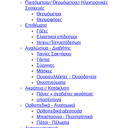
Πιεσόμετρα// Θερμόμετρα// Ηλεκτρονικές
Συσκευές
Θερμόμετρα
Θερμοφόρες
Επιθέματα
Γάζες
Ελαστικοί επίδεσμοι
Strips//Ταχυεπίδεσμοι
Αναλώσιμα – Διαβήτης
Ταινίες Σακχάρου
Γάντια
Σύριγγες
Μάσκες
Ουροσυλλέκτες – Ουροδοχεία
Οινοπνεύματα
Ακράτεια // Κατάκλιση
Πάνες + σερβιέτες ακράτειας
υποσέντονα
Ορθοπεδικά – Ανατομικά
Ορθοπεδικά αξεσουάρ
Μπαστούνια – Περιπατητικά
Πάτοι – Πέλματα
Αντικουνουπικά