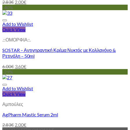
2.83
€
2.00
€
-40%
Add to Wishlist
Quick View
.::ΟΜΟΡΦΙΑ::.
SOSTAR – Αντιγηραντική Κρέμα Νυκτός με Κολλαγόνο &
Ρετινόλη – 50ml
6.00
€
3.60
€
-29%
Add to Wishlist
Quick View
Αμπούλες
AgPharm Mastic Serum 2ml
2.83
€
2.00
€