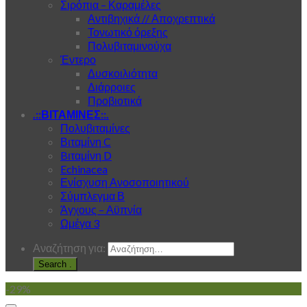
Σιρόπια – Καραμέλες
Αντιβηχικά // Αποχρεπτικά
Τονωτικό όρεξης
Πολυβιταμινούχα
Έντερο
Δυσκοιλιότητα
Διάρροιες
Προβιοτικά
.::ΒΙΤΑΜΙΝΕΣ::.
Πολυβιταμίνες
Βιταμίνη C
Bιταμίνη D
Echinacea
Ενίσχυση Ανοσοποιητικού
Σύμπλεγμα Β
Άγχους – Αϋπνία
Ωμέγα 3
Αναζήτηση για:
.
-29%