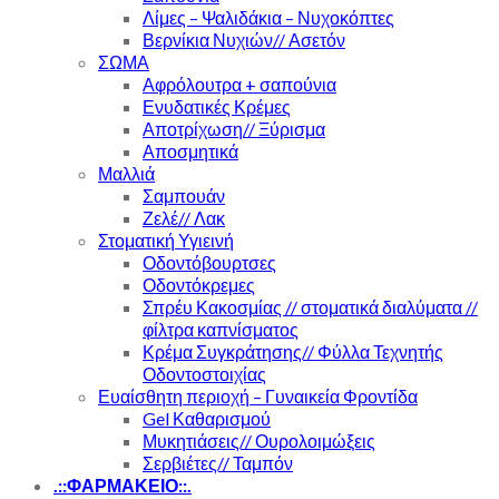
Λίμες – Ψαλιδάκια – Νυχοκόπτες
Βερνίκια Νυχιών// Ασετόν
ΣΩΜΑ
Αφρόλουτρα + σαπούνια
Ενυδατικές Κρέμες
Αποτρίχωση// Ξύρισμα
Αποσμητικά
Μαλλιά
Σαμπουάν
Ζελέ// Λακ
Στοματική Υγιεινή
Οδοντόβουρτσες
Οδοντόκρεμες
Σπρέυ Κακοσμίας // στοματικά διαλύματα //
φίλτρα καπνίσματος
Κρέμα Συγκράτησης// Φύλλα Τεχνητής
Οδοντοστοιχίας
Ευαίσθητη περιοχή – Γυναικεία Φροντίδα
Gel Καθαρισμού
Μυκητιάσεις// Ουρολοιμώξεις
Σερβιέτες// Ταμπόν
.::ΦΑΡΜΑΚΕΙΟ::.