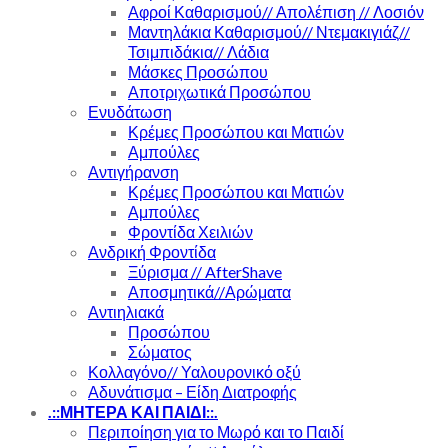
Αφροί Καθαρισμού// Απολέπιση // Λοσιόν
Μαντηλάκια Καθαρισμού// Ντεμακιγιάζ//
Τσιμπιδάκια// Λάδια
Μάσκες Προσώπου
Αποτριχωτικά Προσώπου
Ενυδάτωση
Κρέμες Προσώπου και Ματιών
Αμπούλες
Αντιγήρανση
Κρέμες Προσώπου και Ματιών
Αμπούλες
Φροντίδα Χειλιών
Ανδρική Φροντίδα
Ξύρισμα // AfterShave
Αποσμητικά//Αρώματα
Αντιηλιακά
Προσώπου
Σώματος
Κολλαγόνο// Υαλουρονικό οξύ
Αδυνάτισμα – Είδη Διατροφής
.::ΜΗΤΕΡΑ ΚΑΙ ΠΑΙΔΙ::.
Περιποίηση για το Μωρό και το Παιδί