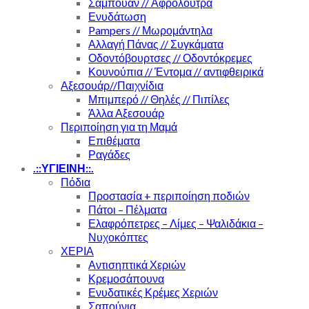
Σαμπουάν // Αφρόλουτρα
Ενυδάτωση
Pampers // Μωρομάντηλα
Αλλαγή Πάνας // Συγκάματα
Οδοντόβουρτσες // Οδοντόκρεμες
Κουνούπια // Έντομα // αντιφθειρικά
Αξεσουάρ//Παιχνίδια
Μπιμπερό // Θηλές // Πιπίλες
Άλλα Αξεσουάρ
Περιποίηση για τη Μαμά
Επιθέματα
Ραγάδες
.::ΥΓΙΕΙΝΗ::.
Πόδια
Προστασία + περιποίηση ποδιών
Πάτοι – Πέλματα
Ελαφρόπετρες – Λίμες – Ψαλιδάκια –
Νυχοκόπτες
ΧΕΡΙΑ
Αντισηπτικά Χεριών
Κρεμοσάπουνα
Ενυδατικές Κρέμες Χεριών
Σαπούνια