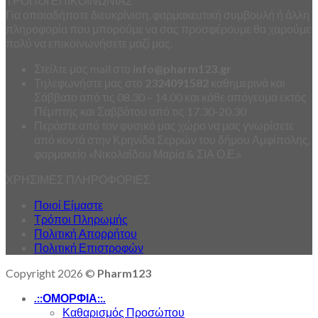
ΤΡΟΠΟΙ ΕΠΙΚΟΙΝΩΝΙΑΣ
Για οποιαδήποτε διευκρίνιση, φαρμακευτική συμβουλή ή άλλη
πληροφορία που μπορούμε να σας προσφέρουμε θα χαρούμε
πολύ να επικοινωνήσετε μαζί μας.
Στείλτε μας mail στο
info
@
pharm123.
gr
Τηλεφωνήστε μας στο
2324091582
καθημερινά και
Σάββατο από τις 08.30 – 14.00 και κάθε απόγευμα εκτός
Πέμπτης και Σαββάτου από τις 17.30-20.30
Περάστε από τον φυσικό μας χώρο να μας γνωρίσετε
από κοντά στην Κρηνίδα Σερρών του δήμου Αμφίπολης,
φαρμακείο «Νικολαΐδου Μαρία & ΣΙΑ Ο.Ε.»
ΧΡΗΣΙΜΕΣ ΠΛΗΡΟΦΟΡΙΕΣ
Ποιοί Είμαστε
Τρόποι Πληρωμής
Πολιτική Απορρήτου
Πολιτική Επιστροφών
Copyright 2026 ©
Pharm123
.::ΟΜΟΡΦΙΑ::.
Καθαρισμός Προσώπου