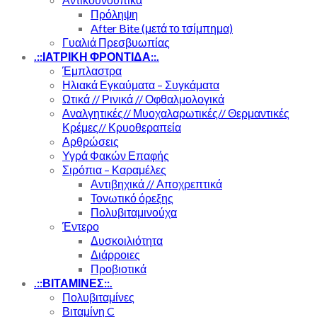
Πρόληψη
After Bite (μετά το τσίμπημα)
Γυαλιά Πρεσβυωπίας
.::ΙΑΤΡΙΚΗ ΦΡΟΝΤΙΔΑ::.
Έμπλαστρα
Ηλιακά Εγκαύματα – Συγκάματα
Ωτικά // Ρινικά // Οφθαλμολογικά
Αναλγητικές// Μυοχαλαρωτικές// Θερμαντικές
Κρέμες// Κρυοθεραπεία
Αρθρώσεις
Υγρά Φακών Επαφής
Σιρόπια – Καραμέλες
Αντιβηχικά // Αποχρεπτικά
Τονωτικό όρεξης
Πολυβιταμινούχα
Έντερο
Δυσκοιλιότητα
Διάρροιες
Προβιοτικά
.::ΒΙΤΑΜΙΝΕΣ::.
Πολυβιταμίνες
Βιταμίνη C