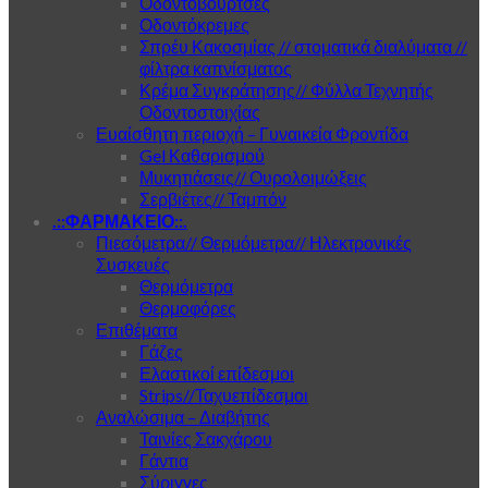
Οδοντόβουρτσες
Οδοντόκρεμες
Σπρέυ Κακοσμίας // στοματικά διαλύματα //
φίλτρα καπνίσματος
Κρέμα Συγκράτησης// Φύλλα Τεχνητής
Οδοντοστοιχίας
Ευαίσθητη περιοχή – Γυναικεία Φροντίδα
Gel Καθαρισμού
Μυκητιάσεις// Ουρολοιμώξεις
Σερβιέτες// Ταμπόν
.::ΦΑΡΜΑΚΕΙΟ::.
Πιεσόμετρα// Θερμόμετρα// Ηλεκτρονικές
Συσκευές
Θερμόμετρα
Θερμοφόρες
Επιθέματα
Γάζες
Ελαστικοί επίδεσμοι
Strips//Ταχυεπίδεσμοι
Αναλώσιμα – Διαβήτης
Ταινίες Σακχάρου
Γάντια
Σύριγγες