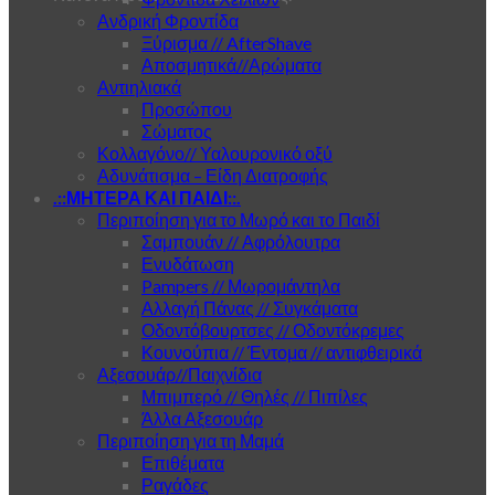
Ανδρική Φροντίδα
Ξύρισμα // AfterShave
Αποσμητικά//Αρώματα
Αντιηλιακά
Προσώπου
Σώματος
Κολλαγόνο// Υαλουρονικό οξύ
Αδυνάτισμα – Είδη Διατροφής
.::ΜΗΤΕΡΑ ΚΑΙ ΠΑΙΔΙ::.
Περιποίηση για το Μωρό και το Παιδί
Σαμπουάν // Αφρόλουτρα
Ενυδάτωση
Pampers // Μωρομάντηλα
Αλλαγή Πάνας // Συγκάματα
Οδοντόβουρτσες // Οδοντόκρεμες
Κουνούπια // Έντομα // αντιφθειρικά
Αξεσουάρ//Παιχνίδια
Μπιμπερό // Θηλές // Πιπίλες
Άλλα Αξεσουάρ
Περιποίηση για τη Μαμά
Επιθέματα
Ραγάδες