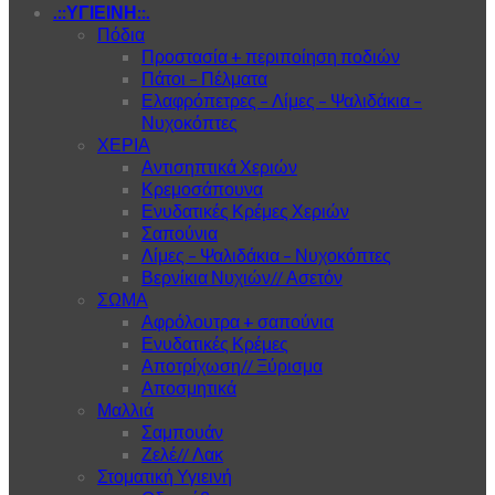
.::ΥΓΙΕΙΝΗ::.
Πόδια
Προστασία + περιποίηση ποδιών
Πάτοι – Πέλματα
Ελαφρόπετρες – Λίμες – Ψαλιδάκια –
Νυχοκόπτες
ΧΕΡΙΑ
Αντισηπτικά Χεριών
Κρεμοσάπουνα
Ενυδατικές Κρέμες Χεριών
Σαπούνια
Λίμες – Ψαλιδάκια – Νυχοκόπτες
Βερνίκια Νυχιών// Ασετόν
ΣΩΜΑ
Αφρόλουτρα + σαπούνια
Ενυδατικές Κρέμες
Αποτρίχωση// Ξύρισμα
Αποσμητικά
Μαλλιά
Σαμπουάν
Ζελέ// Λακ
Στοματική Υγιεινή