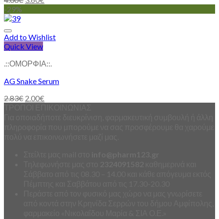
-29%
Add to Wishlist
Quick View
.::ΟΜΟΡΦΙΑ::.
AG Snake Serum
2.83
€
2.00
€
ΤΡΟΠΟΙ ΕΠΙΚΟΙΝΩΝΙΑΣ
Για οποιαδήποτε διευκρίνιση, φαρμακευτική συμβουλή ή άλλη
πληροφορία που μπορούμε να σας προσφέρουμε θα χαρούμε
πολύ να επικοινωνήσετε μαζί μας.
Στείλτε μας mail στο
info
@
pharm123.
gr
Τηλεφωνήστε μας στο
2324091582
καθημερινά και
Σάββατο από τις 08.30 – 14.00 και κάθε απόγευμα εκτός
Πέμπτης και Σαββάτου από τις 17.30-20.30
Περάστε από τον φυσικό μας χώρο να μας γνωρίσετε
από κοντά στην Κρηνίδα Σερρών του δήμου Αμφίπολης,
φαρμακείο «Νικολαΐδου Μαρία & ΣΙΑ Ο.Ε.»