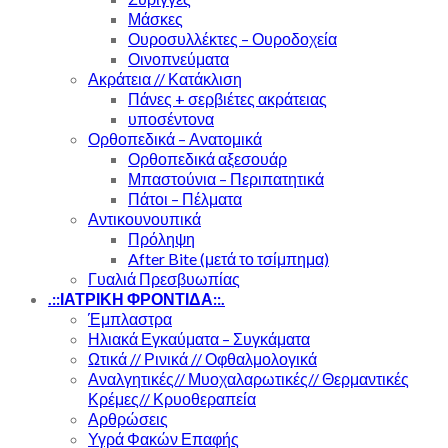
Μάσκες
Ουροσυλλέκτες – Ουροδοχεία
Οινοπνεύματα
Ακράτεια // Κατάκλιση
Πάνες + σερβιέτες ακράτειας
υποσέντονα
Ορθοπεδικά – Ανατομικά
Ορθοπεδικά αξεσουάρ
Μπαστούνια – Περιπατητικά
Πάτοι – Πέλματα
Αντικουνουπικά
Πρόληψη
After Bite (μετά το τσίμπημα)
Γυαλιά Πρεσβυωπίας
.::ΙΑΤΡΙΚΗ ΦΡΟΝΤΙΔΑ::.
Έμπλαστρα
Ηλιακά Εγκαύματα – Συγκάματα
Ωτικά // Ρινικά // Οφθαλμολογικά
Αναλγητικές// Μυοχαλαρωτικές// Θερμαντικές
Κρέμες// Κρυοθεραπεία
Αρθρώσεις
Υγρά Φακών Επαφής