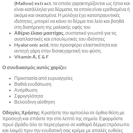
(Mallow) extract
, τα οποία χαρακτηρίζονται ως ήπια και
είναι κατάλληλα για δέρματα, τα οποία είναι ερεθισμένα ή
ακόμα και σκασμένα. Η μολόχα έχει καταπραυντικές
ιδιότητες, μπορεί να κάνει το δέρμα πιο λείο και βοηθά
στη διατήρηση της μαλακής υφής του
Αθέριο έλαιο μαστίχας
, συστατικό γνωστό για τις
αναπλαστικές και επουλωτικές του ιδιότητες
Hyaluronic acid
, που προσφέρει ελαστικότητα και
αντοχή χάρη στην δισακχαριτική του φύση.
Vitamin Α, E & F
Ο συνδυασμός αυτός χαρίζει:
Προστασία από ευρυαγγείες
Βαθιά ενυδάτωση
Ανόρθωση
Σφριγηλότητα
Βελούδινη αίσθηση
Οδηγίες Χρήσης:
Κρατήστε την αμπούλα σε όρθια θέση με
προσοχή και σπάστε την στο λεπτό της σημείο. Εφαρμόστε
πρωί-βράδυ όλο το περιεχόμενο σε καθαρό δέρμα (πρόσωπο
και λαιμό) πριν την ενυδατική σας κρέμα, με απαλές ευθείες