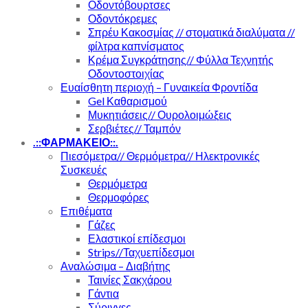
Οδοντόβουρτσες
Οδοντόκρεμες
Σπρέυ Κακοσμίας // στοματικά διαλύματα //
φίλτρα καπνίσματος
Κρέμα Συγκράτησης// Φύλλα Τεχνητής
Οδοντοστοιχίας
Ευαίσθητη περιοχή – Γυναικεία Φροντίδα
Gel Καθαρισμού
Μυκητιάσεις// Ουρολοιμώξεις
Σερβιέτες// Ταμπόν
.::ΦΑΡΜΑΚΕΙΟ::.
Πιεσόμετρα// Θερμόμετρα// Ηλεκτρονικές
Συσκευές
Θερμόμετρα
Θερμοφόρες
Επιθέματα
Γάζες
Ελαστικοί επίδεσμοι
Strips//Ταχυεπίδεσμοι
Αναλώσιμα – Διαβήτης
Ταινίες Σακχάρου
Γάντια
Σύριγγες