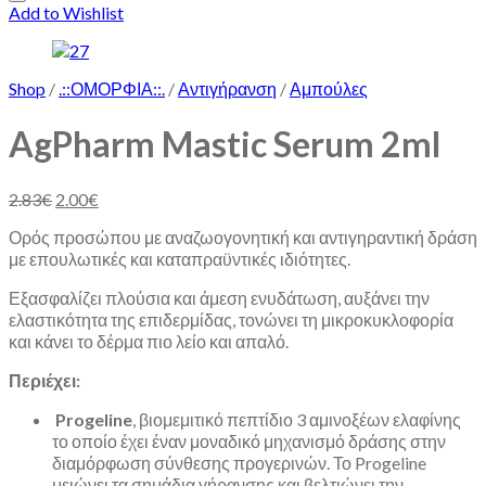
Add to Wishlist
Shop
/
.::ΟΜΟΡΦΙΑ::.
/
Αντιγήρανση
/
Αμπούλες
AgPharm Mastic Serum 2ml
2.83
€
2.00
€
Ορός προσώπου με αναζωογονητική και αντιγηραντική δράση
με επουλωτικές και καταπραϋντικές ιδιότητες.
Εξασφαλίζει πλούσια και άμεση ενυδάτωση, αυξάνει την
ελαστικότητα της επιδερμίδας, τονώνει τη μικροκυκλοφορία
και κάνει το δέρμα πιο λείο και απαλό.
Περιέχει:
Progeline
, βιομεμιτικό πεπτίδιο 3 αμινοξέων ελαφίνης
το οποίο έχει έναν μοναδικό μηχανισμό δράσης στην
διαμόρφωση σύνθεσης προγερινών. Το Progeline
μειώνει τα σημάδια γήρανσης και βελτιώνει την