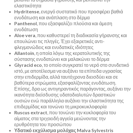
ελαστικότητα
Hydritense
, ενεργό συστατικό που προσφέρει βαθιά
ενυδάτωση και ανάπλαση στο δέρμα
Panthenol
, που εξασφαλίζει πλούσια και άμεση
ενυδάτωση
Aloe vera
, που καθυστερεί τη διαδικασία γήρανσης και
επουλώνει τις πληγές. Έχει εξαιρετικές αντι-
φλεγμονώδεις και ενυδατικές ιδιότητες
Allantoin
, η οποία λόγω της κερατολυτικής της
σύστασης ενυδατώνει και μαλακώνει το δέρμα
Glyracid eco
, το οποίο συγκρατεί το νερό στο συνδετικό
ιστό, με αποτέλεσμα να αυξάνει τα επίπεδα υγρασίας
στην επιδερμίδα, αλλά ταυτόχρονα διεισδύει και σε
βαθύτερα στρώματα, εξασφαλίζοντας ενυδάτωση.
Επίσης, δρα ως αντιγηραντικός παράγοντας, αυξάνει την
ικανότητα διείσδυσης υδατοδιαλυτών δραστικών
ουσιών ενώ παράλληλα αυξάνει την ελαστικότητα της
επιδερμίδας και τονώνει τη μικροκυκλοφορία
Ruscus extract
, που τονώνει την κυκλοφορία του
αίματος στα τριχοειδή αγγεία μειώνοντας την
ερυθρότητα του προσώπου
Υδατικό εκχύλισμα μολόχας Malva Sylvestris