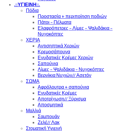
.::ΥΓΙΕΙΝΗ::.
Πόδια
Προστασία + περιποίηση ποδιών
Πάτοι – Πέλματα
Ελαφρόπετρες – Λίμες – Ψαλιδάκια –
Νυχοκόπτες
ΧΕΡΙΑ
Αντισηπτικά Χεριών
Κρεμοσάπουνα
Ενυδατικές Κρέμες Χεριών
Σαπούνια
Λίμες – Ψαλιδάκια – Νυχοκόπτες
Βερνίκια Νυχιών// Ασετόν
ΣΩΜΑ
Αφρόλουτρα + σαπούνια
Ενυδατικές Κρέμες
Αποτρίχωση// Ξύρισμα
Αποσμητικά
Μαλλιά
Σαμπουάν
Ζελέ// Λακ
Στοματική Υγιεινή