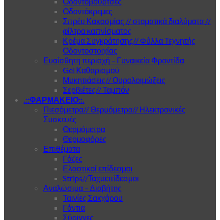
Οδοντόβουρτσες
Οδοντόκρεμες
Σπρέυ Κακοσμίας // στοματικά διαλύματα //
φίλτρα καπνίσματος
Κρέμα Συγκράτησης// Φύλλα Τεχνητής
Οδοντοστοιχίας
Ευαίσθητη περιοχή – Γυναικεία Φροντίδα
Gel Καθαρισμού
Μυκητιάσεις// Ουρολοιμώξεις
Σερβιέτες// Ταμπόν
.::ΦΑΡΜΑΚΕΙΟ::.
Πιεσόμετρα// Θερμόμετρα// Ηλεκτρονικές
Συσκευές
Θερμόμετρα
Θερμοφόρες
Επιθέματα
Γάζες
Ελαστικοί επίδεσμοι
Strips//Ταχυεπίδεσμοι
Αναλώσιμα – Διαβήτης
Ταινίες Σακχάρου
Γάντια
Σύριγγες