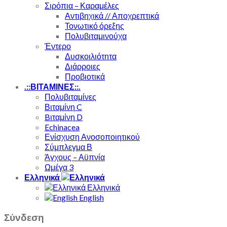
Σιρόπια – Καραμέλες
Αντιβηχικά // Αποχρεπτικά
Τονωτικό όρεξης
Πολυβιταμινούχα
Έντερο
Δυσκοιλιότητα
Διάρροιες
Προβιοτικά
.::ΒΙΤΑΜΙΝΕΣ::.
Πολυβιταμίνες
Βιταμίνη C
Bιταμίνη D
Echinacea
Ενίσχυση Ανοσοποιητικού
Σύμπλεγμα Β
Άγχους – Αϋπνία
Ωμέγα 3
Ελληνικά
Ελληνικά
English
Σύνδεση