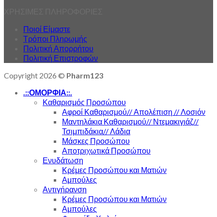
ΧΡΗΣΙΜΕΣ ΠΛΗΡΟΦΟΡΙΕΣ
Ποιοί Είμαστε
Τρόποι Πληρωμής
Πολιτική Απορρήτου
Πολιτική Επιστροφών
Copyright 2026 ©
Pharm123
.::ΟΜΟΡΦΙΑ::.
Καθαρισμός Προσώπου
Αφροί Καθαρισμού// Απολέπιση // Λοσιόν
Μαντηλάκια Καθαρισμού// Ντεμακιγιάζ//
Τσιμπιδάκια// Λάδια
Μάσκες Προσώπου
Αποτριχωτικά Προσώπου
Ενυδάτωση
Κρέμες Προσώπου και Ματιών
Αμπούλες
Αντιγήρανση
Κρέμες Προσώπου και Ματιών
Αμπούλες