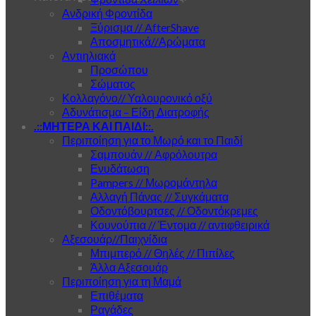
Ανδρική Φροντίδα
Ξύρισμα // AfterShave
Αποσμητικά//Αρώματα
Αντιηλιακά
Προσώπου
Σώματος
Κολλαγόνο// Υαλουρονικό οξύ
Αδυνάτισμα – Είδη Διατροφής
.::ΜΗΤΕΡΑ ΚΑΙ ΠΑΙΔΙ::.
Περιποίηση για το Μωρό και το Παιδί
Σαμπουάν // Αφρόλουτρα
Ενυδάτωση
Pampers // Μωρομάντηλα
Αλλαγή Πάνας // Συγκάματα
Οδοντόβουρτσες // Οδοντόκρεμες
Κουνούπια // Έντομα // αντιφθειρικά
Αξεσουάρ//Παιχνίδια
Μπιμπερό // Θηλές // Πιπίλες
Άλλα Αξεσουάρ
Περιποίηση για τη Μαμά
Επιθέματα
Ραγάδες