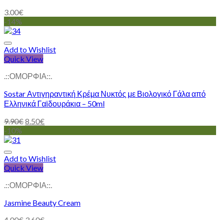
3.00
€
-14%
Add to Wishlist
Quick View
.::ΟΜΟΡΦΙΑ::.
Sostar Αντιγηραντική Κρέμα Νυκτός με Βιολογικό Γάλα από
Ελληνικά Γαϊδουράκια – 50ml
9.90
€
8.50
€
-10%
Add to Wishlist
Quick View
.::ΟΜΟΡΦΙΑ::.
Jasmine Beauty Cream
4.00
€
3.60
€