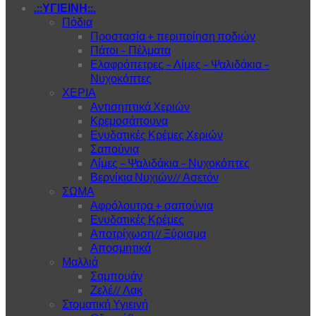
.::ΥΓΙΕΙΝΗ::.
Πόδια
Προστασία + περιποίηση ποδιών
Πάτοι – Πέλματα
Ελαφρόπετρες – Λίμες – Ψαλιδάκια –
Νυχοκόπτες
ΧΕΡΙΑ
Αντισηπτικά Χεριών
Κρεμοσάπουνα
Ενυδατικές Κρέμες Χεριών
Σαπούνια
Λίμες – Ψαλιδάκια – Νυχοκόπτες
Βερνίκια Νυχιών// Ασετόν
ΣΩΜΑ
Αφρόλουτρα + σαπούνια
Ενυδατικές Κρέμες
Αποτρίχωση// Ξύρισμα
Αποσμητικά
Μαλλιά
Σαμπουάν
Ζελέ// Λακ
Στοματική Υγιεινή