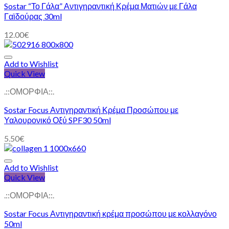
Sostar “Το Γάλα” Αντιγηραντική Κρέμα Ματιών με Γάλα
Γαϊδούρας 30ml
12.00
€
Add to Wishlist
Quick View
.::ΟΜΟΡΦΙΑ::.
Sostar Focus Αντιγηραντική Κρέμα Προσώπου με
Υαλουρονικό Οξύ SPF30 50ml
5.50
€
Add to Wishlist
Quick View
.::ΟΜΟΡΦΙΑ::.
Sostar Focus Αντιγηραντική κρέμα προσώπου με κολλαγόνο
50ml