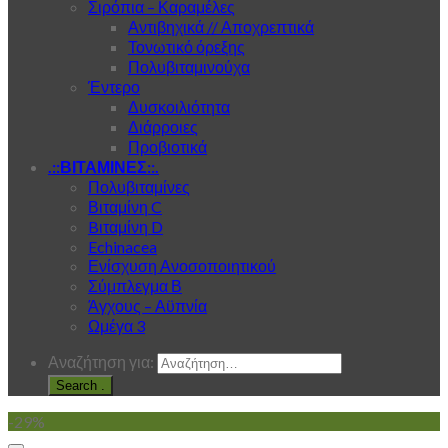
Σιρόπια – Καραμέλες
Αντιβηχικά // Αποχρεπτικά
Τονωτικό όρεξης
Πολυβιταμινούχα
Έντερο
Δυσκοιλιότητα
Διάρροιες
Προβιοτικά
.::ΒΙΤΑΜΙΝΕΣ::.
Πολυβιταμίνες
Βιταμίνη C
Bιταμίνη D
Echinacea
Ενίσχυση Ανοσοποιητικού
Σύμπλεγμα Β
Άγχους – Αϋπνία
Ωμέγα 3
Αναζήτηση για:
.
-29%