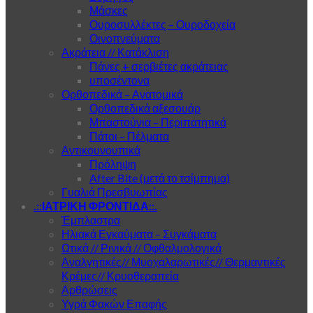
Μάσκες
Ουροσυλλέκτες – Ουροδοχεία
Οινοπνεύματα
Ακράτεια // Κατάκλιση
Πάνες + σερβιέτες ακράτειας
υποσέντονα
Ορθοπεδικά – Ανατομικά
Ορθοπεδικά αξεσουάρ
Μπαστούνια – Περιπατητικά
Πάτοι – Πέλματα
Αντικουνουπικά
Πρόληψη
After Bite (μετά το τσίμπημα)
Γυαλιά Πρεσβυωπίας
.::ΙΑΤΡΙΚΗ ΦΡΟΝΤΙΔΑ::.
Έμπλαστρα
Ηλιακά Εγκαύματα – Συγκάματα
Ωτικά // Ρινικά // Οφθαλμολογικά
Αναλγητικές// Μυοχαλαρωτικές// Θερμαντικές
Κρέμες// Κρυοθεραπεία
Αρθρώσεις
Υγρά Φακών Επαφής