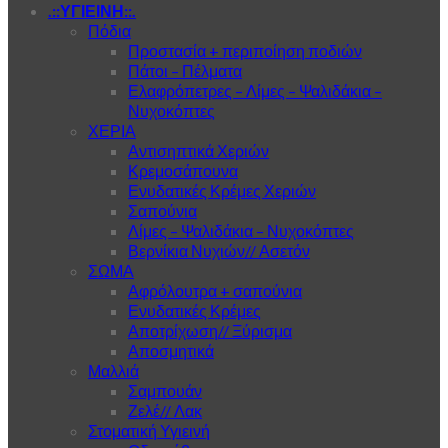
.::ΥΓΙΕΙΝΗ::.
Πόδια
Προστασία + περιποίηση ποδιών
Πάτοι – Πέλματα
Ελαφρόπετρες – Λίμες – Ψαλιδάκια –
Νυχοκόπτες
ΧΕΡΙΑ
Αντισηπτικά Χεριών
Κρεμοσάπουνα
Ενυδατικές Κρέμες Χεριών
Σαπούνια
Λίμες – Ψαλιδάκια – Νυχοκόπτες
Βερνίκια Νυχιών// Ασετόν
ΣΩΜΑ
Αφρόλουτρα + σαπούνια
Ενυδατικές Κρέμες
Αποτρίχωση// Ξύρισμα
Αποσμητικά
Μαλλιά
Σαμπουάν
Ζελέ// Λακ
Στοματική Υγιεινή