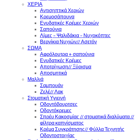
ΧΕΡΙΑ
Αντισηπτικά Χεριών
Κρεμοσάπουνα
Ενυδατικές Κρέμες Χεριών
Σαπούνια
Λίμες – Ψαλιδάκια – Νυχοκόπτες
Βερνίκια Νυχιών// Ασετόν
ΣΩΜΑ
Αφρόλουτρα + σαπούνια
Ενυδατικές Κρέμες
Αποτρίχωση// Ξύρισμα
Αποσμητικά
Μαλλιά
Σαμπουάν
Ζελέ// Λακ
Στοματική Υγιεινή
Οδοντόβουρτσες
Οδοντόκρεμες
Σπρέυ Κακοσμίας // στοματικά διαλύματα //
φίλτρα καπνίσματος
Κρέμα Συγκράτησης// Φύλλα Τεχνητής
Οδοντοστοιχίας