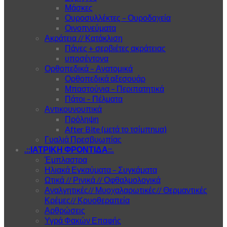
Μάσκες
Ουροσυλλέκτες – Ουροδοχεία
Οινοπνεύματα
Ακράτεια // Κατάκλιση
Πάνες + σερβιέτες ακράτειας
υποσέντονα
Ορθοπεδικά – Ανατομικά
Ορθοπεδικά αξεσουάρ
Μπαστούνια – Περιπατητικά
Πάτοι – Πέλματα
Αντικουνουπικά
Πρόληψη
After Bite (μετά το τσίμπημα)
Γυαλιά Πρεσβυωπίας
.::ΙΑΤΡΙΚΗ ΦΡΟΝΤΙΔΑ::.
Έμπλαστρα
Ηλιακά Εγκαύματα – Συγκάματα
Ωτικά // Ρινικά // Οφθαλμολογικά
Αναλγητικές// Μυοχαλαρωτικές// Θερμαντικές
Κρέμες// Κρυοθεραπεία
Αρθρώσεις
Υγρά Φακών Επαφής