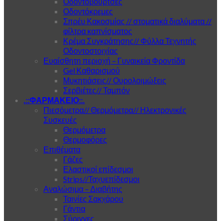
Οδοντόβουρτσες
Οδοντόκρεμες
Σπρέυ Κακοσμίας // στοματικά διαλύματα //
φίλτρα καπνίσματος
Κρέμα Συγκράτησης// Φύλλα Τεχνητής
Οδοντοστοιχίας
Ευαίσθητη περιοχή – Γυναικεία Φροντίδα
Gel Καθαρισμού
Μυκητιάσεις// Ουρολοιμώξεις
Σερβιέτες// Ταμπόν
.::ΦΑΡΜΑΚΕΙΟ::.
Πιεσόμετρα// Θερμόμετρα// Ηλεκτρονικές
Συσκευές
Θερμόμετρα
Θερμοφόρες
Επιθέματα
Γάζες
Ελαστικοί επίδεσμοι
Strips//Ταχυεπίδεσμοι
Αναλώσιμα – Διαβήτης
Ταινίες Σακχάρου
Γάντια
Σύριγγες