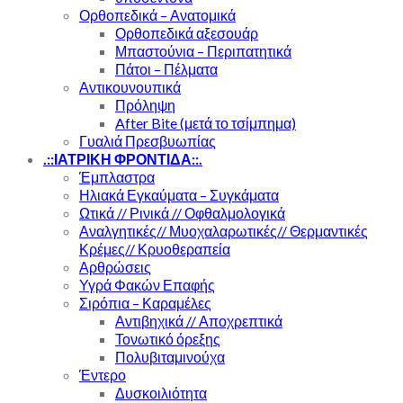
Ορθοπεδικά – Ανατομικά
Ορθοπεδικά αξεσουάρ
Μπαστούνια – Περιπατητικά
Πάτοι – Πέλματα
Αντικουνουπικά
Πρόληψη
After Bite (μετά το τσίμπημα)
Γυαλιά Πρεσβυωπίας
.::ΙΑΤΡΙΚΗ ΦΡΟΝΤΙΔΑ::.
Έμπλαστρα
Ηλιακά Εγκαύματα – Συγκάματα
Ωτικά // Ρινικά // Οφθαλμολογικά
Αναλγητικές// Μυοχαλαρωτικές// Θερμαντικές
Κρέμες// Κρυοθεραπεία
Αρθρώσεις
Υγρά Φακών Επαφής
Σιρόπια – Καραμέλες
Αντιβηχικά // Αποχρεπτικά
Τονωτικό όρεξης
Πολυβιταμινούχα
Έντερο
Δυσκοιλιότητα