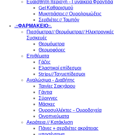
Ευαίσθητη περιοχή – Γυναικεία Φροντίδα
Gel Καθαρισμού
Μυκητιάσεις// Ουρολοιμώξεις
Σερβιέτες// Ταμπόν
.::ΦΑΡΜΑΚΕΙΟ::.
Πιεσόμετρα// Θερμόμετρα// Ηλεκτρονικές
Συσκευές
Θερμόμετρα
Θερμοφόρες
Επιθέματα
Γάζες
Ελαστικοί επίδεσμοι
Strips//Ταχυεπίδεσμοι
Αναλώσιμα – Διαβήτης
Ταινίες Σακχάρου
Γάντια
Σύριγγες
Μάσκες
Ουροσυλλέκτες – Ουροδοχεία
Οινοπνεύματα
Ακράτεια // Κατάκλιση
Πάνες + σερβιέτες ακράτειας
υποσέντονα