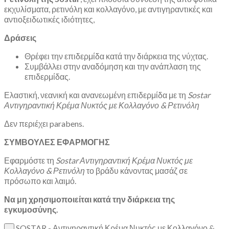
εκχυλίσματα, ρετινόλη και κολλαγόνο, με αντιγηραντικές και
αντιοξειδωτικές ιδιότητες,
Δράσεις
Θρέφει την επιδερμίδα κατά την διάρκεια της νύχτας.
Συμβάλλει στην αναδόμηση και την ανάπλαση της
επιδερμίδας.
Ελαστική, νεανική και ανανεωμένη επιδερμίδα με τη
Sostar
Αντιγηραντική Κρέμα Νυκτός με Κολλαγόνο & Ρετινόλη
Δεν περιέχει parabens.
ΣΥΜΒΟΥΛΕΣ ΕΦΑΡΜΟΓΗΣ
Εφαρμόστε τη
Sostar Αντιγηραντική Κρέμα Νυκτός με
Κολλαγόνο & Ρετινόλη
το βράδυ κάνοντας μασάζ σε
πρόσωπο και λαιμό.
Να μη χρησιμοποιείται κατά την διάρκεια της
εγκυμοσύνης.
SOSTAR - Αντιγηραντική Κρέμα Νυκτός με Κολλαγόνο &