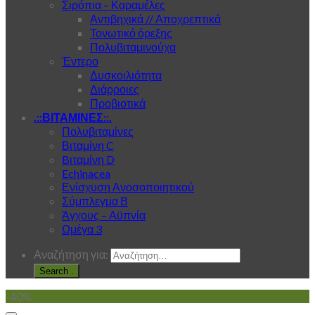
Σιρόπια – Καραμέλες
Αντιβηχικά // Αποχρεπτικά
Τονωτικό όρεξης
Πολυβιταμινούχα
Έντερο
Δυσκοιλιότητα
Διάρροιες
Προβιοτικά
.::ΒΙΤΑΜΙΝΕΣ::.
Πολυβιταμίνες
Βιταμίνη C
Bιταμίνη D
Echinacea
Ενίσχυση Ανοσοποιητικού
Σύμπλεγμα Β
Άγχους – Αϋπνία
Ωμέγα 3
Αναζήτηση για:
.
-40%