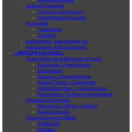
Ανδρική Φροντίδα
Ξύρισμα // AfterShave
Αποσμητικά//Αρώματα
Αντιηλιακά
Προσώπου
Σώματος
Κολλαγόνο// Υαλουρονικό οξύ
Αδυνάτισμα – Είδη Διατροφής
.::ΜΗΤΕΡΑ ΚΑΙ ΠΑΙΔΙ::.
Περιποίηση για το Μωρό και το Παιδί
Σαμπουάν // Αφρόλουτρα
Ενυδάτωση
Pampers // Μωρομάντηλα
Αλλαγή Πάνας // Συγκάματα
Οδοντόβουρτσες // Οδοντόκρεμες
Κουνούπια // Έντομα // αντιφθειρικά
Αξεσουάρ//Παιχνίδια
Μπιμπερό // Θηλές // Πιπίλες
Άλλα Αξεσουάρ
Περιποίηση για τη Μαμά
Επιθέματα
Ραγάδες