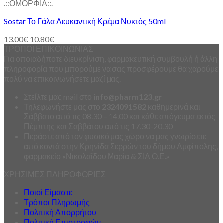
.::ΟΜΟΡΦΙΑ::.
Sostar Το Γάλα Λευκαντική Κρέμα Νυκτός 50ml
13.00
€
10.80
€
ΤΡΟΠΟΙ ΕΠΙΚΟΙΝΩΝΙΑΣ
Για οποιαδήποτε διευκρίνιση, φαρμακευτική συμβουλή ή άλλη
πληροφορία που μπορούμε να σας προσφέρουμε θα χαρούμε
πολύ να επικοινωνήσετε μαζί μας.
Στείλτε μας mail στο
info
@
pharm123.
gr
Τηλεφωνήστε μας στο
2324091582
καθημερινά και
Σάββατο από τις 08.30 – 14.00 και κάθε απόγευμα εκτός
Πέμπτης και Σαββάτου από τις 17.30-20.30
Περάστε από τον φυσικό μας χώρο να μας γνωρίσετε
από κοντά στην Κρηνίδα Σερρών του δήμου Αμφίπολης,
φαρμακείο «Νικολαΐδου Μαρία & ΣΙΑ Ο.Ε.»
ΧΡΗΣΙΜΕΣ ΠΛΗΡΟΦΟΡΙΕΣ
Ποιοί Είμαστε
Τρόποι Πληρωμής
Πολιτική Απορρήτου
Πολιτική Επιστροφών