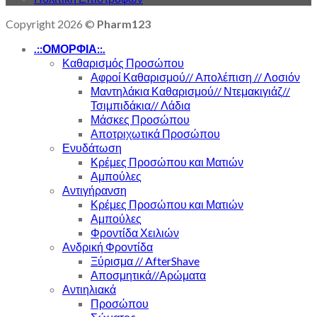
Copyright 2026 ©
Pharm123
.::ΟΜΟΡΦΙΑ::.
Καθαρισμός Προσώπου
Αφροί Καθαρισμού// Απολέπιση // Λοσιόν
Μαντηλάκια Καθαρισμού// Ντεμακιγιάζ//
Τσιμπιδάκια// Λάδια
Μάσκες Προσώπου
Αποτριχωτικά Προσώπου
Ενυδάτωση
Κρέμες Προσώπου και Ματιών
Αμπούλες
Αντιγήρανση
Κρέμες Προσώπου και Ματιών
Αμπούλες
Φροντίδα Χειλιών
Ανδρική Φροντίδα
Ξύρισμα // AfterShave
Αποσμητικά//Αρώματα
Αντιηλιακά
Προσώπου