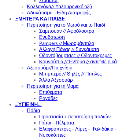
Σώματος
Κολλαγόνο// Υαλουρονικό οξύ
Αδυνάτισμα – Είδη Διατροφής
.::ΜΗΤΕΡΑ ΚΑΙ ΠΑΙΔΙ::.
Περιποίηση για το Μωρό και το Παιδί
Σαμπουάν // Αφρόλουτρα
Ενυδάτωση
Pampers // Μωρομάντηλα
Αλλαγή Πάνας // Συγκάματα
Οδοντόβουρτσες // Οδοντόκρεμες
Κουνούπια // Έντομα // αντιφθειρικά
Αξεσουάρ//Παιχνίδια
Μπιμπερό // Θηλές // Πιπίλες
Άλλα Αξεσουάρ
Περιποίηση για τη Μαμά
Επιθέματα
Ραγάδες
.::ΥΓΙΕΙΝΗ::.
Πόδια
Προστασία + περιποίηση ποδιών
Πάτοι – Πέλματα
Ελαφρόπετρες – Λίμες – Ψαλιδάκια –
Νυχοκόπτες