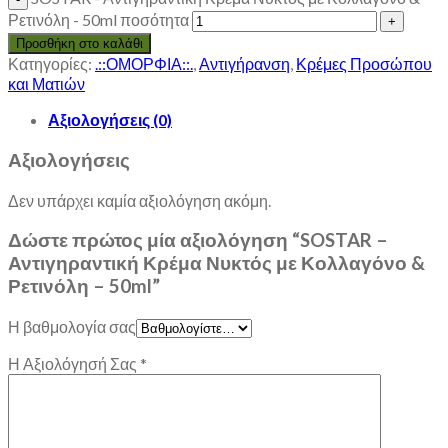
Ρετινόλη - 50ml ποσότητα
Προσθήκη στο καλάθι
Κατηγορίες:
.::ΟΜΟΡΦΙΑ::.
,
Αντιγήρανση
,
Κρέμες Προσώπου
και Ματιών
Αξιολογήσεις (0)
Αξιολογήσεις
Δεν υπάρχει καμία αξιολόγηση ακόμη.
Δώστε πρώτος μία αξιολόγηση “SOSTAR –
Αντιγηραντική Κρέμα Νυκτός με Κολλαγόνο &
Ρετινόλη – 50ml”
Η βαθμολογία σας
Η Αξιολόγησή Σας
*