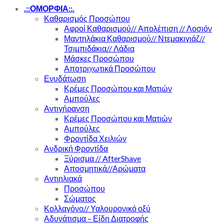
.::ΟΜΟΡΦΙΑ::.
Καθαρισμός Προσώπου
Αφροί Καθαρισμού// Απολέπιση // Λοσιόν
Μαντηλάκια Καθαρισμού// Ντεμακιγιάζ//
Τσιμπιδάκια// Λάδια
Μάσκες Προσώπου
Αποτριχωτικά Προσώπου
Ενυδάτωση
Κρέμες Προσώπου και Ματιών
Αμπούλες
Αντιγήρανση
Κρέμες Προσώπου και Ματιών
Αμπούλες
Φροντίδα Χειλιών
Ανδρική Φροντίδα
Ξύρισμα // AfterShave
Αποσμητικά//Αρώματα
Αντιηλιακά
Προσώπου
Σώματος
Κολλαγόνο// Υαλουρονικό οξύ
Αδυνάτισμα – Είδη Διατροφής