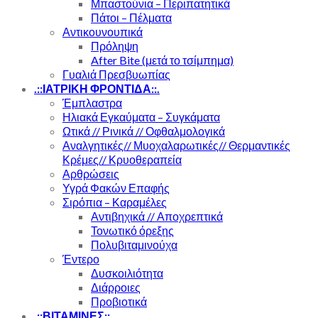
Μπαστούνια – Περιπατητικά
Πάτοι – Πέλματα
Αντικουνουπικά
Πρόληψη
After Bite (μετά το τσίμπημα)
Γυαλιά Πρεσβυωπίας
.::ΙΑΤΡΙΚΗ ΦΡΟΝΤΙΔΑ::.
Έμπλαστρα
Ηλιακά Εγκαύματα – Συγκάματα
Ωτικά // Ρινικά // Οφθαλμολογικά
Αναλγητικές// Μυοχαλαρωτικές// Θερμαντικές
Κρέμες// Κρυοθεραπεία
Αρθρώσεις
Υγρά Φακών Επαφής
Σιρόπια – Καραμέλες
Αντιβηχικά // Αποχρεπτικά
Τονωτικό όρεξης
Πολυβιταμινούχα
Έντερο
Δυσκοιλιότητα
Διάρροιες
Προβιοτικά
.::ΒΙΤΑΜΙΝΕΣ::.