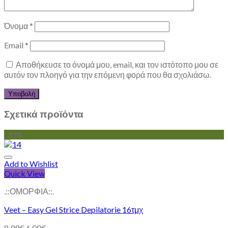
Όνομα
*
Email
*
Αποθήκευσε το όνομά μου, email, και τον ιστότοπο μου σε
αυτόν τον πλοηγό για την επόμενη φορά που θα σχολιάσω.
Σχετικά προϊόντα
-33%
Add to Wishlist
Quick View
.::ΟΜΟΡΦΙΑ::.
Veet – Easy Gel Strice Depilatorie 16τμχ
8.99
€
6.00
€