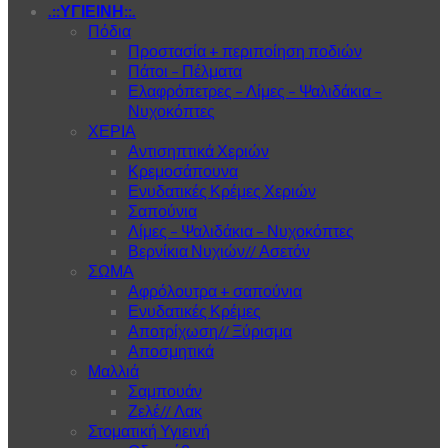
.::ΥΓΙΕΙΝΗ::.
Πόδια
Προστασία + περιποίηση ποδιών
Πάτοι – Πέλματα
Ελαφρόπετρες – Λίμες – Ψαλιδάκια –
Νυχοκόπτες
ΧΕΡΙΑ
Αντισηπτικά Χεριών
Κρεμοσάπουνα
Ενυδατικές Κρέμες Χεριών
Σαπούνια
Λίμες – Ψαλιδάκια – Νυχοκόπτες
Βερνίκια Νυχιών// Ασετόν
ΣΩΜΑ
Αφρόλουτρα + σαπούνια
Ενυδατικές Κρέμες
Αποτρίχωση// Ξύρισμα
Αποσμητικά
Μαλλιά
Σαμπουάν
Ζελέ// Λακ
Στοματική Υγιεινή