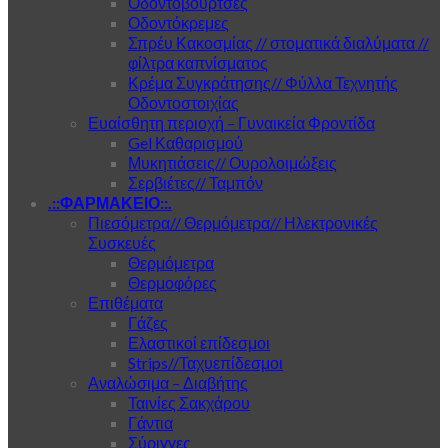
Οδοντόβουρτσες
Οδοντόκρεμες
Σπρέυ Κακοσμίας // στοματικά διαλύματα //
φίλτρα καπνίσματος
Κρέμα Συγκράτησης// Φύλλα Τεχνητής
Οδοντοστοιχίας
Ευαίσθητη περιοχή – Γυναικεία Φροντίδα
Gel Καθαρισμού
Μυκητιάσεις// Ουρολοιμώξεις
Σερβιέτες// Ταμπόν
.::ΦΑΡΜΑΚΕΙΟ::.
Πιεσόμετρα// Θερμόμετρα// Ηλεκτρονικές
Συσκευές
Θερμόμετρα
Θερμοφόρες
Επιθέματα
Γάζες
Ελαστικοί επίδεσμοι
Strips//Ταχυεπίδεσμοι
Αναλώσιμα – Διαβήτης
Ταινίες Σακχάρου
Γάντια
Σύριγγες