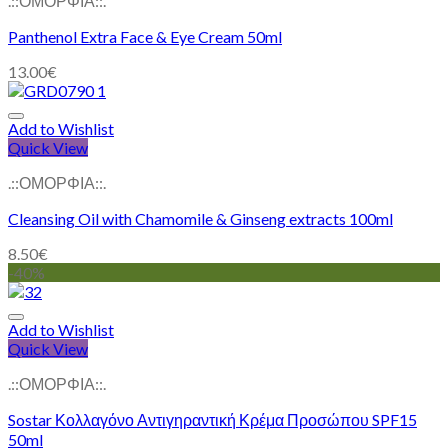
.::ΟΜΟΡΦΙΑ::.
Panthenol Extra Face & Eye Cream 50ml
13.00
€
Add to Wishlist
Quick View
.::ΟΜΟΡΦΙΑ::.
Cleansing Oil with Chamomile & Ginseng extracts 100ml
8.50
€
-40%
Add to Wishlist
Quick View
.::ΟΜΟΡΦΙΑ::.
Sostar Κολλαγόνο Αντιγηραντική Κρέμα Προσώπου SPF15
50ml