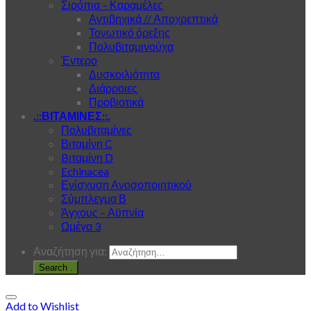
Σιρόπια – Καραμέλες
Αντιβηχικά // Αποχρεπτικά
Τονωτικό όρεξης
Πολυβιταμινούχα
Έντερο
Δυσκοιλιότητα
Διάρροιες
Προβιοτικά
.::ΒΙΤΑΜΙΝΕΣ::.
Πολυβιταμίνες
Βιταμίνη C
Bιταμίνη D
Echinacea
Ενίσχυση Ανοσοποιητικού
Σύμπλεγμα Β
Άγχους – Αϋπνία
Ωμέγα 3
Αναζήτηση για:
.
Add to Wishlist