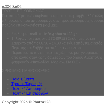
6.00
€
3.60
€
ΤΡΟΠΟΙ ΕΠΙΚΟΙΝΩΝΙΑΣ
Για οποιαδήποτε διευκρίνιση, φαρμακευτική συμβουλή ή άλλη
πληροφορία που μπορούμε να σας προσφέρουμε θα χαρούμε
πολύ να επικοινωνήσετε μαζί μας.
Στείλτε μας mail στο
info
@
pharm123.
gr
Τηλεφωνήστε μας στο
2324091582
καθημερινά και
Σάββατο από τις 08.30 – 14.00 και κάθε απόγευμα εκτός
Πέμπτης και Σαββάτου από τις 17.30-20.30
Περάστε από τον φυσικό μας χώρο να μας γνωρίσετε
από κοντά στην Κρηνίδα Σερρών του δήμου Αμφίπολης,
φαρμακείο «Νικολαΐδου Μαρία & ΣΙΑ Ο.Ε.»
ΧΡΗΣΙΜΕΣ ΠΛΗΡΟΦΟΡΙΕΣ
Ποιοί Είμαστε
Τρόποι Πληρωμής
Πολιτική Απορρήτου
Πολιτική Επιστροφών
Copyright 2026 ©
Pharm123