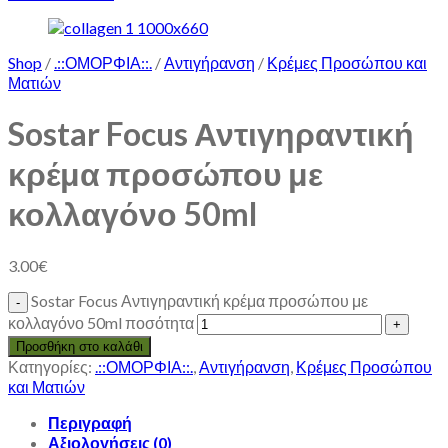
Shop
/
.::ΟΜΟΡΦΙΑ::.
/
Αντιγήρανση
/
Κρέμες Προσώπου και
Ματιών
Sostar Focus Αντιγηραντική
κρέμα προσώπου με
κολλαγόνο 50ml
3.00
€
Sostar Focus Αντιγηραντική κρέμα προσώπου με
κολλαγόνο 50ml ποσότητα
Προσθήκη στο καλάθι
Κατηγορίες:
.::ΟΜΟΡΦΙΑ::.
,
Αντιγήρανση
,
Κρέμες Προσώπου
και Ματιών
Περιγραφή
Αξιολογήσεις (0)