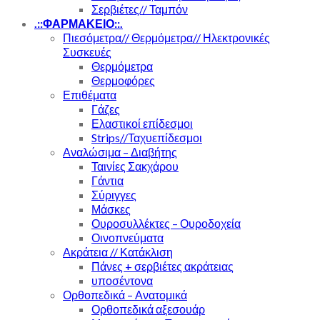
Σερβιέτες// Ταμπόν
.::ΦΑΡΜΑΚΕΙΟ::.
Πιεσόμετρα// Θερμόμετρα// Ηλεκτρονικές
Συσκευές
Θερμόμετρα
Θερμοφόρες
Επιθέματα
Γάζες
Ελαστικοί επίδεσμοι
Strips//Ταχυεπίδεσμοι
Αναλώσιμα – Διαβήτης
Ταινίες Σακχάρου
Γάντια
Σύριγγες
Μάσκες
Ουροσυλλέκτες – Ουροδοχεία
Οινοπνεύματα
Ακράτεια // Κατάκλιση
Πάνες + σερβιέτες ακράτειας
υποσέντονα
Ορθοπεδικά – Ανατομικά
Ορθοπεδικά αξεσουάρ