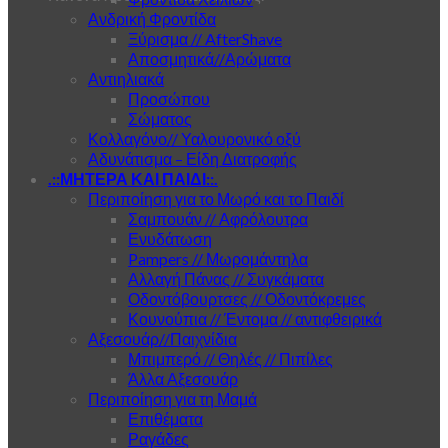
Ανδρική Φροντίδα
Ξύρισμα // AfterShave
Αποσμητικά//Αρώματα
Αντιηλιακά
Προσώπου
Σώματος
Κολλαγόνο// Υαλουρονικό οξύ
Αδυνάτισμα – Είδη Διατροφής
.::ΜΗΤΕΡΑ ΚΑΙ ΠΑΙΔΙ::.
Περιποίηση για το Μωρό και το Παιδί
Σαμπουάν // Αφρόλουτρα
Ενυδάτωση
Pampers // Μωρομάντηλα
Αλλαγή Πάνας // Συγκάματα
Οδοντόβουρτσες // Οδοντόκρεμες
Κουνούπια // Έντομα // αντιφθειρικά
Αξεσουάρ//Παιχνίδια
Μπιμπερό // Θηλές // Πιπίλες
Άλλα Αξεσουάρ
Περιποίηση για τη Μαμά
Επιθέματα
Ραγάδες