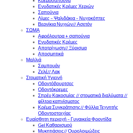
Κρεμοσάπουνα
Ενυδατικές Κρέμες Χεριών
Σαπούνια
Λίμες – Ψαλιδάκια – Νυχοκόπτες
Βερνίκια Νυχιών// Ασετόν
ΣΩΜΑ
Αφρόλουτρα + σαπούνια
Ενυδατικές Κρέμες
Αποτρίχωση// Ξύρισμα
Αποσμητικά
Μαλλιά
Σαμπουάν
Ζελέ// Λακ
Στοματική Υγιεινή
Οδοντόβουρτσες
Οδοντόκρεμες
Σπρέυ Κακοσμίας // στοματικά διαλύματα //
φίλτρα καπνίσματος
Κρέμα Συγκράτησης// Φύλλα Τεχνητής
Οδοντοστοιχίας
Ευαίσθητη περιοχή – Γυναικεία Φροντίδα
Gel Καθαρισμού
Μυκητιάσεις// Ουρολοιμώξεις