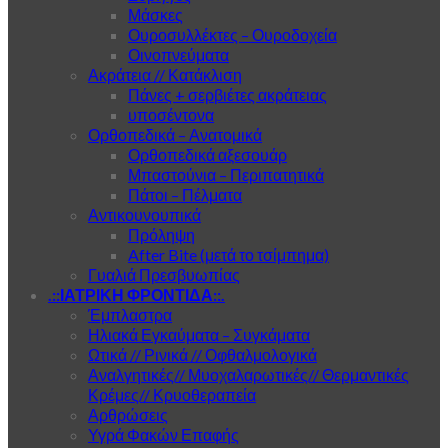
Μάσκες
Ουροσυλλέκτες – Ουροδοχεία
Οινοπνεύματα
Ακράτεια // Κατάκλιση
Πάνες + σερβιέτες ακράτειας
υποσέντονα
Ορθοπεδικά – Ανατομικά
Ορθοπεδικά αξεσουάρ
Μπαστούνια – Περιπατητικά
Πάτοι – Πέλματα
Αντικουνουπικά
Πρόληψη
After Bite (μετά το τσίμπημα)
Γυαλιά Πρεσβυωπίας
.::ΙΑΤΡΙΚΗ ΦΡΟΝΤΙΔΑ::.
Έμπλαστρα
Ηλιακά Εγκαύματα – Συγκάματα
Ωτικά // Ρινικά // Οφθαλμολογικά
Αναλγητικές// Μυοχαλαρωτικές// Θερμαντικές
Κρέμες// Κρυοθεραπεία
Αρθρώσεις
Υγρά Φακών Επαφής