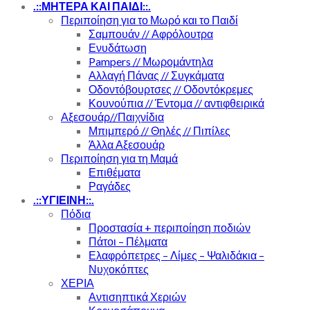
.::ΜΗΤΕΡΑ ΚΑΙ ΠΑΙΔΙ::.
Περιποίηση για το Μωρό και το Παιδί
Σαμπουάν // Αφρόλουτρα
Ενυδάτωση
Pampers // Μωρομάντηλα
Αλλαγή Πάνας // Συγκάματα
Οδοντόβουρτσες // Οδοντόκρεμες
Κουνούπια // Έντομα // αντιφθειρικά
Αξεσουάρ//Παιχνίδια
Μπιμπερό // Θηλές // Πιπίλες
Άλλα Αξεσουάρ
Περιποίηση για τη Μαμά
Επιθέματα
Ραγάδες
.::ΥΓΙΕΙΝΗ::.
Πόδια
Προστασία + περιποίηση ποδιών
Πάτοι – Πέλματα
Ελαφρόπετρες – Λίμες – Ψαλιδάκια –
Νυχοκόπτες
ΧΕΡΙΑ
Αντισηπτικά Χεριών