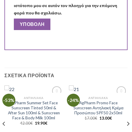
ιστότοπο μου σε αυτόν τον πλοηγό για την επόμενη
φορά που θα σχολιάσω.
ΣΧΕΤΙΚΆ ΠΡΟΪΌΝΤΑ
ΑΝΤΙΗΛΙΑΚΆ
ΑΝΤΙΗΛΙΑΚΆ
-53%
-24%
Add to
Add to
AgPharm Summer Set Face
AgPharm Promo Face
Wishlist
Wishlist
Sunscreen Tinted 50ml &
Sunscreen Αντηλιακή Κρέμα
After Sun 100ml & Sunscreen
Προσώπου SPF50 2x50ml
Face & Body Milk 100ml
17.00
€
13.00
€
42.00
€
19.90
€