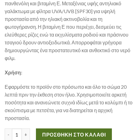
πανθενόλη και βιταμίνη Ε. Μεταξένιας υφής αντηλιακό
γαλάκτωμα με φίλτρα UVA/UVB [SPF30] για υψηλή
προστασία από την ηλιακή ακτινοβολία και τη
φωτογήρανση. Η βιταμίνη Ε που περιέχει, δεσμεύει τις
ελεύθερες ρίζες ενώ τα εκχυλίσματα ροδιού και πράσινου
τσαγιού δρουν αντιοξειδωτικά. Απορροφάται γρήγορα
δημιουργώντας ένα προστατευτικό και ανθεκτικό στο νερό
φιλμ.
Χρήση:
Εφαρμόστε το προϊόν στο πρόσωπο και όλο το σώμα 20
λεπτά πριν την έκθεση στον ήλιο. Χρησιμοποιείτε αρκετή
ποσότητα και ανανεώνετε συχνά ιδίως μετά το κολύμπι ή το
σκούπισμα με πετσέτα, για να διατηρείται η αρχική
προστασία.
AG PHARM Sun Screen Body Lotion SPF30 Αντηλιακό Γαλάκτω
ΠΡΟΣΘΉΚΗ ΣΤΟ ΚΑΛΆΘΙ