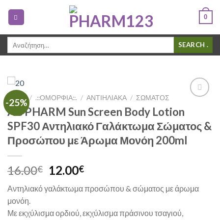
0
Αναζήτηση
.
για:
SHOP
/
.::ΟΜΟΡΦΙΑ::.
/
ΑΝΤΙΗΛΙΑΚΆ
/
ΣΏΜΑΤΟΣ
-25%
Add to
AG PHARM Sun Screen Body Lotion
Wishlist
SPF30 Αντηλιακό Γαλάκτωμα Σώματος &
Προσώπου με Άρωμα Μονόη 200ml
16.00
12.00
€
€
Αντηλιακό γαλάκτωμα προσώπου & σώματος με άρωμα
μονόη.
Με εκχύλισμα ορδιού, εκχύλισμα πράσινου τσαγιού,