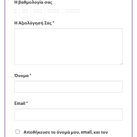
Η βαθμολογία σας
1
2
3
4
5
Η Αξιολόγησή Σας
*
Όνομα
*
Email
*
Αποθήκευσε το όνομά μου, email, και τον