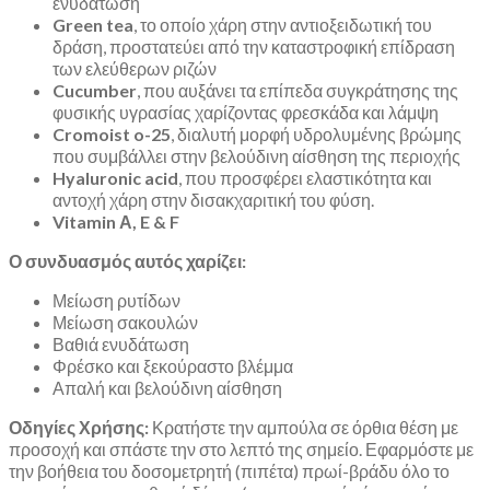
ενυδάτωση
Green tea
, το οποίο χάρη στην αντιοξειδωτική του
δράση, προστατεύει από την καταστροφική επίδραση
των ελεύθερων ριζών
Cucumber
, που αυξάνει τα επίπεδα συγκράτησης της
φυσικής υγρασίας χαρίζοντας φρεσκάδα και λάμψη
Cromoist o-25
, διαλυτή μορφή υδρολυμένης βρώμης
που συμβάλλει στην βελούδινη αίσθηση της περιοχής
Hyaluronic acid
, που προσφέρει ελαστικότητα και
αντοχή χάρη στην δισακχαριτική του φύση.
Vitamin Α, E & F
Ο συνδυασμός αυτός χαρίζει:
Μείωση ρυτίδων
Μείωση σακουλών
Βαθιά ενυδάτωση
Φρέσκο και ξεκούραστο βλέμμα
Απαλή και βελούδινη αίσθηση
Οδηγίες Χρήσης:
Κρατήστε την αμπούλα σε όρθια θέση με
προσοχή και σπάστε την στο λεπτό της σημείο. Εφαρμόστε με
την βοήθεια του δοσομετρητή (πιπέτα) πρωί-βράδυ όλο το