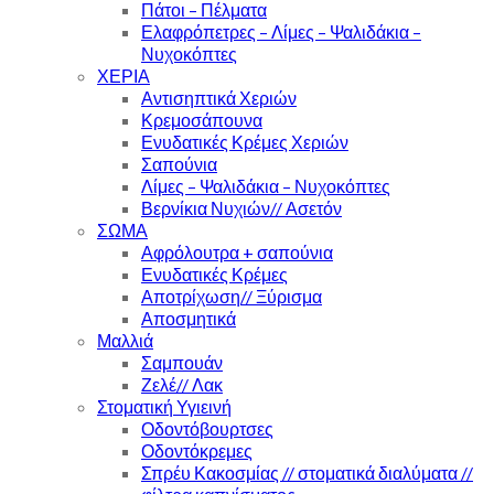
Πάτοι – Πέλματα
Ελαφρόπετρες – Λίμες – Ψαλιδάκια –
Νυχοκόπτες
ΧΕΡΙΑ
Αντισηπτικά Χεριών
Κρεμοσάπουνα
Ενυδατικές Κρέμες Χεριών
Σαπούνια
Λίμες – Ψαλιδάκια – Νυχοκόπτες
Βερνίκια Νυχιών// Ασετόν
ΣΩΜΑ
Αφρόλουτρα + σαπούνια
Ενυδατικές Κρέμες
Αποτρίχωση// Ξύρισμα
Αποσμητικά
Μαλλιά
Σαμπουάν
Ζελέ// Λακ
Στοματική Υγιεινή
Οδοντόβουρτσες
Οδοντόκρεμες
Σπρέυ Κακοσμίας // στοματικά διαλύματα //