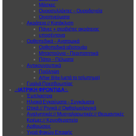
Μάσκες
Ουροσυλλέκτες – Ουροδοχεία
Οινοπνεύματα
Ακράτεια // Κατάκλιση
Πάνες + σερβιέτες ακράτειας
υποσέντονα
Ορθοπεδικά – Ανατομικά
Ορθοπεδικά αξεσουάρ
Μπαστούνια – Περιπατητικά
Πάτοι – Πέλματα
Αντικουνουπικά
Πρόληψη
After Bite (μετά το τσίμπημα)
Γυαλιά Πρεσβυωπίας
.::ΙΑΤΡΙΚΗ ΦΡΟΝΤΙΔΑ::.
Έμπλαστρα
Ηλιακά Εγκαύματα – Συγκάματα
Ωτικά // Ρινικά // Οφθαλμολογικά
Αναλγητικές// Μυοχαλαρωτικές// Θερμαντικές
Κρέμες// Κρυοθεραπεία
Αρθρώσεις
Υγρά Φακών Επαφής