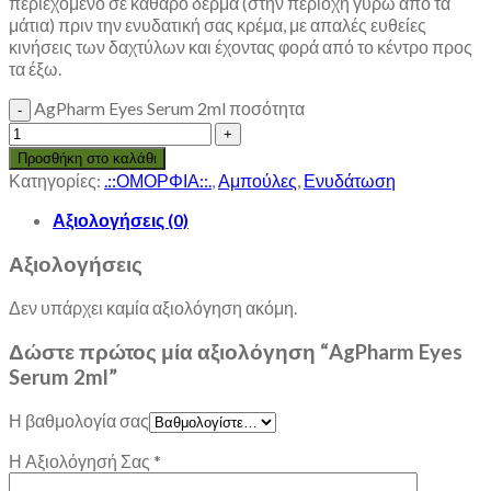
περιεχόμενο σε καθαρό δέρμα (στην περιοχή γύρω από τα
μάτια) πριν την ενυδατική σας κρέμα, με απαλές ευθείες
κινήσεις των δαχτύλων και έχοντας φορά από το κέντρο προς
τα έξω.
AgPharm Eyes Serum 2ml ποσότητα
Προσθήκη στο καλάθι
Κατηγορίες:
.::ΟΜΟΡΦΙΑ::.
,
Αμπούλες
,
Ενυδάτωση
Αξιολογήσεις (0)
Αξιολογήσεις
Δεν υπάρχει καμία αξιολόγηση ακόμη.
Δώστε πρώτος μία αξιολόγηση “AgPharm Eyes
Serum 2ml”
Η βαθμολογία σας
Η Αξιολόγησή Σας
*