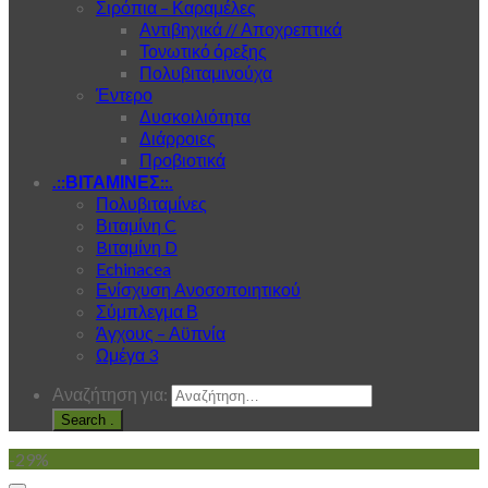
Σιρόπια – Καραμέλες
Αντιβηχικά // Αποχρεπτικά
Τονωτικό όρεξης
Πολυβιταμινούχα
Έντερο
Δυσκοιλιότητα
Διάρροιες
Προβιοτικά
.::ΒΙΤΑΜΙΝΕΣ::.
Πολυβιταμίνες
Βιταμίνη C
Bιταμίνη D
Echinacea
Ενίσχυση Ανοσοποιητικού
Σύμπλεγμα Β
Άγχους – Αϋπνία
Ωμέγα 3
Αναζήτηση για:
.
-29%