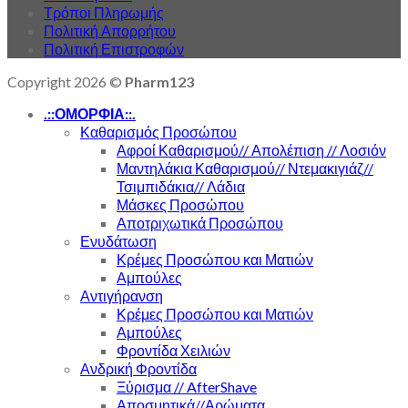
Τρόποι Πληρωμής
Πολιτική Απορρήτου
Πολιτική Επιστροφών
Copyright 2026 ©
Pharm123
.::ΟΜΟΡΦΙΑ::.
Καθαρισμός Προσώπου
Αφροί Καθαρισμού// Απολέπιση // Λοσιόν
Μαντηλάκια Καθαρισμού// Ντεμακιγιάζ//
Τσιμπιδάκια// Λάδια
Μάσκες Προσώπου
Αποτριχωτικά Προσώπου
Ενυδάτωση
Κρέμες Προσώπου και Ματιών
Αμπούλες
Αντιγήρανση
Κρέμες Προσώπου και Ματιών
Αμπούλες
Φροντίδα Χειλιών
Ανδρική Φροντίδα
Ξύρισμα // AfterShave
Αποσμητικά//Αρώματα