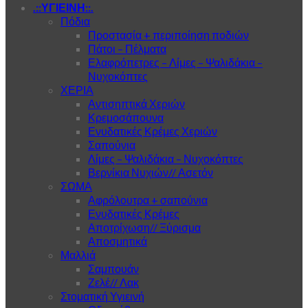
.::ΥΓΙΕΙΝΗ::.
Πόδια
Προστασία + περιποίηση ποδιών
Πάτοι – Πέλματα
Ελαφρόπετρες – Λίμες – Ψαλιδάκια –
Νυχοκόπτες
ΧΕΡΙΑ
Αντισηπτικά Χεριών
Κρεμοσάπουνα
Ενυδατικές Κρέμες Χεριών
Σαπούνια
Λίμες – Ψαλιδάκια – Νυχοκόπτες
Βερνίκια Νυχιών// Ασετόν
ΣΩΜΑ
Αφρόλουτρα + σαπούνια
Ενυδατικές Κρέμες
Αποτρίχωση// Ξύρισμα
Αποσμητικά
Μαλλιά
Σαμπουάν
Ζελέ// Λακ
Στοματική Υγιεινή