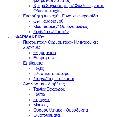
φίλτρα καπνίσματος
Κρέμα Συγκράτησης// Φύλλα Τεχνητής
Οδοντοστοιχίας
Ευαίσθητη περιοχή – Γυναικεία Φροντίδα
Gel Καθαρισμού
Μυκητιάσεις// Ουρολοιμώξεις
Σερβιέτες// Ταμπόν
.::ΦΑΡΜΑΚΕΙΟ::.
Πιεσόμετρα// Θερμόμετρα// Ηλεκτρονικές
Συσκευές
Θερμόμετρα
Θερμοφόρες
Επιθέματα
Γάζες
Ελαστικοί επίδεσμοι
Strips//Ταχυεπίδεσμοι
Αναλώσιμα – Διαβήτης
Ταινίες Σακχάρου
Γάντια
Σύριγγες
Μάσκες
Ουροσυλλέκτες – Ουροδοχεία
Οινοπνεύματα