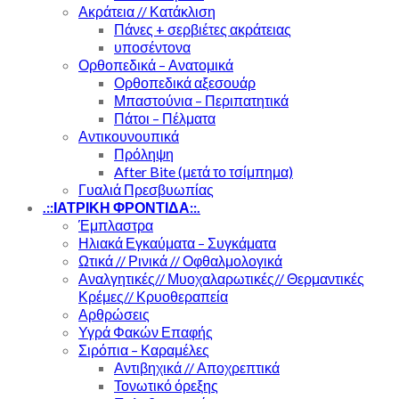
Ακράτεια // Κατάκλιση
Πάνες + σερβιέτες ακράτειας
υποσέντονα
Ορθοπεδικά – Ανατομικά
Ορθοπεδικά αξεσουάρ
Μπαστούνια – Περιπατητικά
Πάτοι – Πέλματα
Αντικουνουπικά
Πρόληψη
After Bite (μετά το τσίμπημα)
Γυαλιά Πρεσβυωπίας
.::ΙΑΤΡΙΚΗ ΦΡΟΝΤΙΔΑ::.
Έμπλαστρα
Ηλιακά Εγκαύματα – Συγκάματα
Ωτικά // Ρινικά // Οφθαλμολογικά
Αναλγητικές// Μυοχαλαρωτικές// Θερμαντικές
Κρέμες// Κρυοθεραπεία
Αρθρώσεις
Υγρά Φακών Επαφής
Σιρόπια – Καραμέλες
Αντιβηχικά // Αποχρεπτικά
Τονωτικό όρεξης