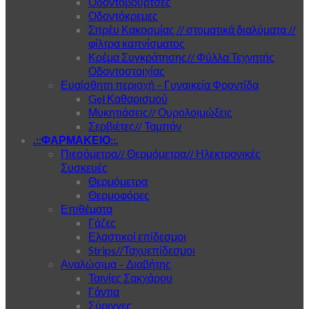
Οδοντόβουρτσες
Οδοντόκρεμες
Σπρέυ Κακοσμίας // στοματικά διαλύματα //
φίλτρα καπνίσματος
Κρέμα Συγκράτησης// Φύλλα Τεχνητής
Οδοντοστοιχίας
Ευαίσθητη περιοχή – Γυναικεία Φροντίδα
Gel Καθαρισμού
Μυκητιάσεις// Ουρολοιμώξεις
Σερβιέτες// Ταμπόν
.::ΦΑΡΜΑΚΕΙΟ::.
Πιεσόμετρα// Θερμόμετρα// Ηλεκτρονικές
Συσκευές
Θερμόμετρα
Θερμοφόρες
Επιθέματα
Γάζες
Ελαστικοί επίδεσμοι
Strips//Ταχυεπίδεσμοι
Αναλώσιμα – Διαβήτης
Ταινίες Σακχάρου
Γάντια
Σύριγγες