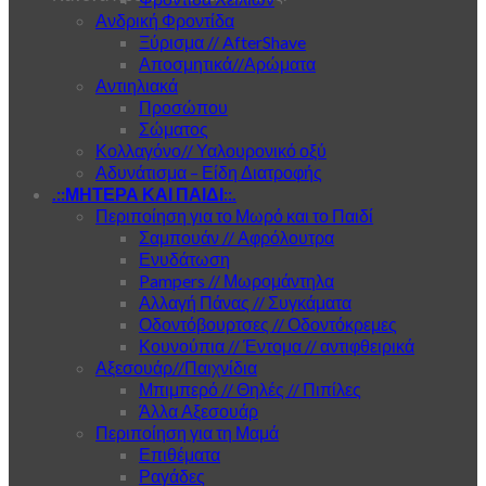
Ανδρική Φροντίδα
Ξύρισμα // AfterShave
Αποσμητικά//Αρώματα
Αντιηλιακά
Προσώπου
Σώματος
Κολλαγόνο// Υαλουρονικό οξύ
Αδυνάτισμα – Είδη Διατροφής
.::ΜΗΤΕΡΑ ΚΑΙ ΠΑΙΔΙ::.
Περιποίηση για το Μωρό και το Παιδί
Σαμπουάν // Αφρόλουτρα
Ενυδάτωση
Pampers // Μωρομάντηλα
Αλλαγή Πάνας // Συγκάματα
Οδοντόβουρτσες // Οδοντόκρεμες
Κουνούπια // Έντομα // αντιφθειρικά
Αξεσουάρ//Παιχνίδια
Μπιμπερό // Θηλές // Πιπίλες
Άλλα Αξεσουάρ
Περιποίηση για τη Μαμά
Επιθέματα
Ραγάδες