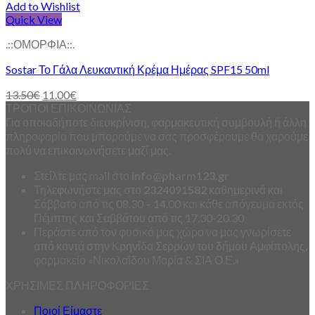
Add to Wishlist
Quick View
.::ΟΜΟΡΦΙΑ::.
Sostar Το Γάλα Λευκαντική Κρέμα Ημέρας SPF15 50ml
13.50
€
11.00
€
ΤΡΟΠΟΙ ΕΠΙΚΟΙΝΩΝΙΑΣ
Για οποιαδήποτε διευκρίνιση, φαρμακευτική συμβουλή ή άλλη
πληροφορία που μπορούμε να σας προσφέρουμε θα χαρούμε
πολύ να επικοινωνήσετε μαζί μας.
Στείλτε μας mail στο
info
@
pharm123.
gr
Τηλεφωνήστε μας στο
2324091582
καθημερινά και
Σάββατο από τις 08.30 – 14.00 και κάθε απόγευμα εκτός
Πέμπτης και Σαββάτου από τις 17.30-20.30
Περάστε από τον φυσικό μας χώρο να μας γνωρίσετε
από κοντά στην Κρηνίδα Σερρών του δήμου Αμφίπολης,
φαρμακείο «Νικολαΐδου Μαρία & ΣΙΑ Ο.Ε.»
ΧΡΗΣΙΜΕΣ ΠΛΗΡΟΦΟΡΙΕΣ
Ποιοί Είμαστε