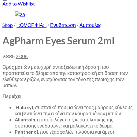
Add to Wishlist
Shop
/
.::ΟΜΟΡΦΙΑ::.
/
Ενυδάτωση
/
Αμπούλες
AgPharm Eyes Serum 2ml
2.83
€
2.00
€
Ορός ματιών με ισχυρή αντιοξειδωτική δράση που
προστατεύει το δέρμα από την καταστροφική επίδραση των
ελεύθερων ριζών, ενισχύοντας τον τόνο της περιοχής των
ματιών.
Περιέχει:
Haloxyl
, συστατικό που μειώνει τους μαύρους κύκλους
και βελτιώνει την εικόνα των κουρασμένων ματιών
Allantoin
, η οποία λόγω της κερατολυτικής της
σύστασης ενυδατώνει και μαλακώνει το δέρμα
Panthenol
, που εξασφαλίζει πλούσια και άμεση