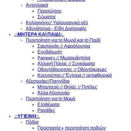
Αντιηλιακά
Προσώπου
Σώματος
Κολλαγόνο// Υαλουρονικό οξύ
Αδυνάτισμα – Είδη Διατροφής
.::ΜΗΤΕΡΑ ΚΑΙ ΠΑΙΔΙ::.
Περιποίηση για το Μωρό και το Παιδί
Σαμπουάν // Αφρόλουτρα
Ενυδάτωση
Pampers // Μωρομάντηλα
Αλλαγή Πάνας // Συγκάματα
Οδοντόβουρτσες // Οδοντόκρεμες
Κουνούπια // Έντομα // αντιφθειρικά
Αξεσουάρ//Παιχνίδια
Μπιμπερό // Θηλές // Πιπίλες
Άλλα Αξεσουάρ
Περιποίηση για τη Μαμά
Επιθέματα
Ραγάδες
.::ΥΓΙΕΙΝΗ::.
Πόδια
Προστασία + περιποίηση ποδιών