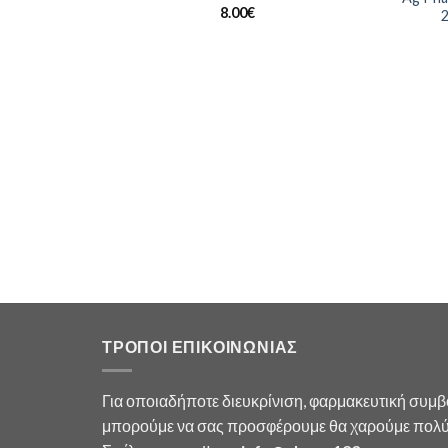
8.00
€
2
κτρονικό
ού
ΤΡΟΠΟΙ ΕΠΙΚΟΙΝΩΝΙΑΣ
Για οποιαδήποτε διευκρίνιση, φαρμακευτική συμ
μπορούμε να σας προσφέρουμε θα χαρούμε πολύ 