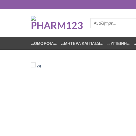
Αναζήτηση
για:
.::ΟΜΟΡΦΙΑ::.
.::ΜΗΤΕΡΑ ΚΑΙ ΠΑΙΔΙ::.
.::ΥΓΙΕΙΝΗ::.