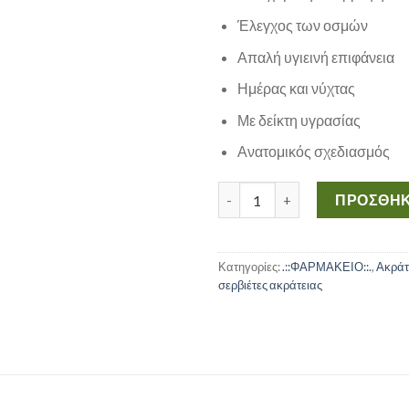
Έλεγχος των οσμών
Απαλή υγιεινή επιφάνεια
Ημέρας και νύχτας
Με δείκτη υγρασίας
Ανατομικός σχεδιασμός
Stroma Pad Large No3 110-15
ΠΡΟΣΘΉΚ
Κατηγορίες:
.::ΦΑΡΜΑΚΕΙΟ::.
,
Ακράτ
σερβιέτες ακράτειας