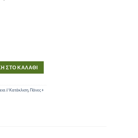
0cm 12τμχ ποσότητα
Η ΣΤΟ ΚΑΛΆΘΙ
εια // Κατάκλιση
,
Πάνες +