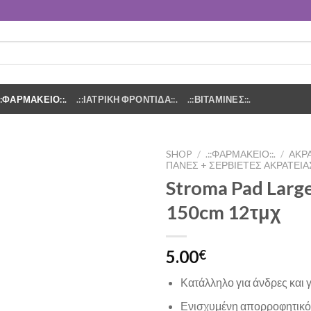
.::ΦΑΡΜΑΚΕΙΟ::.
.::ΙΑΤΡΙΚΗ ΦΡΟΝΤΙΔΑ::.
.::ΒΙΤΑΜΙΝΕΣ::.
SHOP
/
.::ΦΑΡΜΑΚΕΙΟ::.
/
ΑΚΡΆ
ΠΆΝΕΣ + ΣΕΡΒΙΈΤΕΣ ΑΚΡΆΤΕΙΑ
Stroma Pad Larg
Add to
Wishlist
150cm 12τμχ
5.00
€
Κατάλληλο για άνδρες και 
Ενισχυμένη απορροφητικό