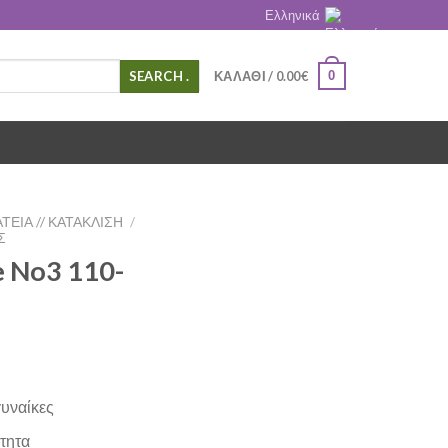
Ελληνικά
.
0
ΚΑΛΆΘΙ /
0.00
€
ΤΕΙΑ // ΚΑΤΆΚΛΙΣΗ
/
Σ
e No3 110-
γυναίκες
τητα