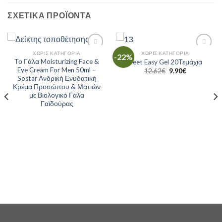
ΣΧΕΤΙΚΆ ΠΡΟΪΌΝΤΑ
ΧΩΡΊΣ ΚΑΤΗΓΟΡΊΑ
ΧΩΡΊΣ ΚΑΤΗΓΟΡΊΑ
-22%
Add to
Add to
Το Γάλα Moisturizing Face &
Veet Easy Gel 20Τεμάχια
Wishlist
Wishlist
Eye Cream For Men 50ml –
12.62
€
9.90
€
Sostar Ανδρική Ενυδατική
Κρέμα Προσώπου & Ματιών
με Βιολογικό Γάλα
Γαϊδούρας