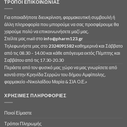
ΤΡΟΠΟΙ ΕΠΙΚΟΙΝΩΝΙΑΣ
Για οποιαδήποτε διευκρίνιση, φαρμακευτική συμβουλή ή
άλλη πληροφορία που μπορούμε να σας προσφέρουμε θα
χαρούμε πολύ να επικοινωνήσετε μαζί μας.
Στείλτε μας mail στο
info
@
pharm123.
gr
Τηλεφωνήστε μας στο
2324091582
καθημερινά και Σάββατο
από τις 08.30 – 14.00 και κάθε απόγευμα εκτός Πέμπτης και
Σαββάτου από τις 17.30-20.30
Περάστε από τον φυσικό μας χώρο να μας γνωρίσετε από
κοντά στην Κρηνίδα Σερρών του δήμου Αμφίπολης,
φαρμακείο «Νικολαΐδου Μαρία & ΣΙΑ Ο.Ε.»
ΧΡΗΣΙΜΕΣ ΠΛΗΡΟΦΟΡΙΕΣ
Ποιοί Είμαστε
Τρόποι Πληρωμής