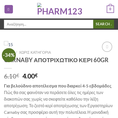
0
Αναζήτηση
.
για:
SHOP
/
ΧΩΡΊΣ ΚΑΤΗΓΟΡΊΑ
-34%
Add to
CARNABY ΑΠΟΤΡΙΧΩΤΙΚΟ ΚΕΡΙ 60GR
Wishlist
6.10
4.00
€
€
Για βελούδινο αποτέλεσμα που διαρκεί 4-5 εβδομάδες
Πώς θα σας φαινόταν να περάσετε όλες τις ημέρες των
διακοπών σας χωρίς να σκεφτείτε καθόλου την λέξη
αποτρίχωση; Το ζεστό κερί αποτρίχωσης των Εργαστηρίων
Carnaby σας προσφέρει αυτή την πολυτέλεια. Η μοναδική