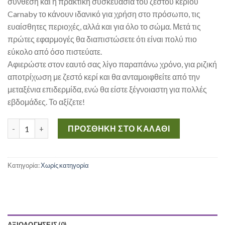
σύνθεση και η πρακτική συσκευασία του ζεστού κεριού
Carnaby το κάνουν ιδανικό για χρήση στο πρόσωπο, τις
ευαίσθητες περιοχές, αλλά και για όλο το σώμα. Μετά τις
πρώτες εφαρμογές θα διαπιστώσετε ότι είναι πολύ πιο
εύκολο από όσο πιστεύατε.
Αφιερώστε στον εαυτό σας λίγο παραπάνω χρόνο, για ριζική
αποτρίχωση με ζεστό κερί και θα ανταμοιφθείτε από την
μεταξένια επιδερμίδα, ενώ θα είστε ξέγνοιαστη για πολλές
εβδομάδες. Το αξίζετε!
CARNABY ΑΠΟΤΡΙΧΩΤΙΚΟ ΚΕΡΙ 60GR ποσότητα
ΠΡΟΣΘΉΚΗ ΣΤΟ ΚΑΛΆΘΙ
Κατηγορία:
Χωρίς κατηγορία
ΑΞΙΟΛΟΓΉΣΕΙΣ (0)