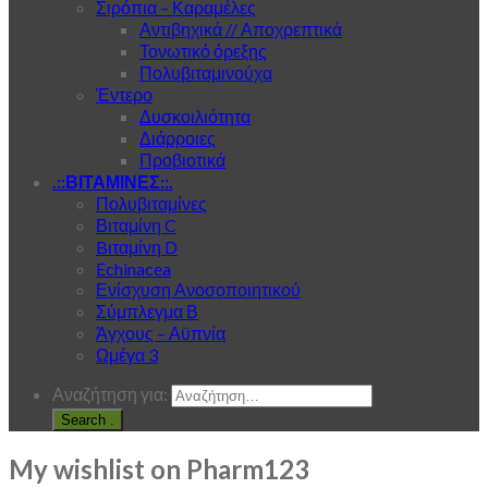
Σιρόπια – Καραμέλες
Αντιβηχικά // Αποχρεπτικά
Τονωτικό όρεξης
Πολυβιταμινούχα
Έντερο
Δυσκοιλιότητα
Διάρροιες
Προβιοτικά
.::ΒΙΤΑΜΙΝΕΣ::.
Πολυβιταμίνες
Βιταμίνη C
Bιταμίνη D
Echinacea
Ενίσχυση Ανοσοποιητικού
Σύμπλεγμα Β
Άγχους – Αϋπνία
Ωμέγα 3
Αναζήτηση για:
.
My wishlist on Pharm123