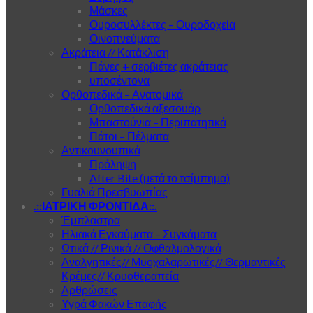
Μάσκες
Ουροσυλλέκτες – Ουροδοχεία
Οινοπνεύματα
Ακράτεια // Κατάκλιση
Πάνες + σερβιέτες ακράτειας
υποσέντονα
Ορθοπεδικά – Ανατομικά
Ορθοπεδικά αξεσουάρ
Μπαστούνια – Περιπατητικά
Πάτοι – Πέλματα
Αντικουνουπικά
Πρόληψη
After Bite (μετά το τσίμπημα)
Γυαλιά Πρεσβυωπίας
.::ΙΑΤΡΙΚΗ ΦΡΟΝΤΙΔΑ::.
Έμπλαστρα
Ηλιακά Εγκαύματα – Συγκάματα
Ωτικά // Ρινικά // Οφθαλμολογικά
Αναλγητικές// Μυοχαλαρωτικές// Θερμαντικές
Κρέμες// Κρυοθεραπεία
Αρθρώσεις
Υγρά Φακών Επαφής