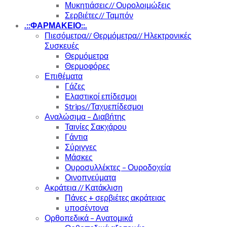
Μυκητιάσεις// Ουρολοιμώξεις
Σερβιέτες// Ταμπόν
.::ΦΑΡΜΑΚΕΙΟ::.
Πιεσόμετρα// Θερμόμετρα// Ηλεκτρονικές
Συσκευές
Θερμόμετρα
Θερμοφόρες
Επιθέματα
Γάζες
Ελαστικοί επίδεσμοι
Strips//Ταχυεπίδεσμοι
Αναλώσιμα – Διαβήτης
Ταινίες Σακχάρου
Γάντια
Σύριγγες
Μάσκες
Ουροσυλλέκτες – Ουροδοχεία
Οινοπνεύματα
Ακράτεια // Κατάκλιση
Πάνες + σερβιέτες ακράτειας
υποσέντονα
Ορθοπεδικά – Ανατομικά