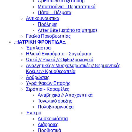
Ορθοπεδικά αξεσουάρ
Μπαστούνια – Περιπατητικά
Πάτοι – Πέλματα
Αντικουνουπικά
Πρόληψη
After Bite (μετά το τσίμπημα)
Γυαλιά Πρεσβυωπίας
.::ΙΑΤΡΙΚΗ ΦΡΟΝΤΙΔΑ::.
Έμπλαστρα
Ηλιακά Εγκαύματα – Συγκάματα
Ωτικά // Ρινικά // Οφθαλμολογικά
Αναλγητικές// Μυοχαλαρωτικές// Θερμαντικές
Κρέμες// Κρυοθεραπεία
Αρθρώσεις
Υγρά Φακών Επαφής
Σιρόπια – Καραμέλες
Αντιβηχικά // Αποχρεπτικά
Τονωτικό όρεξης
Πολυβιταμινούχα
Έντερο
Δυσκοιλιότητα
Διάρροιες
Προβιοτικά