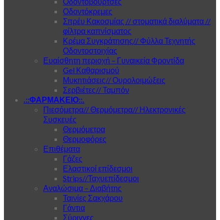
Οδοντόβουρτσες
Οδοντόκρεμες
Σπρέυ Κακοσμίας // στοματικά διαλύματα //
φίλτρα καπνίσματος
Κρέμα Συγκράτησης// Φύλλα Τεχνητής
Οδοντοστοιχίας
Ευαίσθητη περιοχή – Γυναικεία Φροντίδα
Gel Καθαρισμού
Μυκητιάσεις// Ουρολοιμώξεις
Σερβιέτες// Ταμπόν
.::ΦΑΡΜΑΚΕΙΟ::.
Πιεσόμετρα// Θερμόμετρα// Ηλεκτρονικές
Συσκευές
Θερμόμετρα
Θερμοφόρες
Επιθέματα
Γάζες
Ελαστικοί επίδεσμοι
Strips//Ταχυεπίδεσμοι
Αναλώσιμα – Διαβήτης
Ταινίες Σακχάρου
Γάντια
Σύριγγες