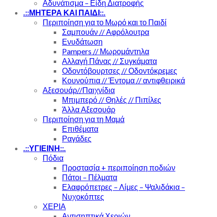
Αδυνάτισμα – Είδη Διατροφής
.::ΜΗΤΕΡΑ ΚΑΙ ΠΑΙΔΙ::.
Περιποίηση για το Μωρό και το Παιδί
Σαμπουάν // Αφρόλουτρα
Ενυδάτωση
Pampers // Μωρομάντηλα
Αλλαγή Πάνας // Συγκάματα
Οδοντόβουρτσες // Οδοντόκρεμες
Κουνούπια // Έντομα // αντιφθειρικά
Αξεσουάρ//Παιχνίδια
Μπιμπερό // Θηλές // Πιπίλες
Άλλα Αξεσουάρ
Περιποίηση για τη Μαμά
Επιθέματα
Ραγάδες
.::ΥΓΙΕΙΝΗ::.
Πόδια
Προστασία + περιποίηση ποδιών
Πάτοι – Πέλματα
Ελαφρόπετρες – Λίμες – Ψαλιδάκια –
Νυχοκόπτες
ΧΕΡΙΑ
Αντισηπτικά Χεριών