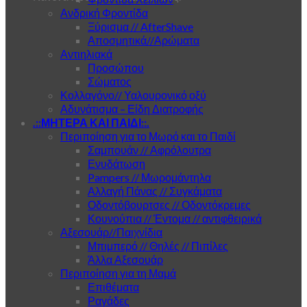
Ανδρική Φροντίδα
Ξύρισμα // AfterShave
Αποσμητικά//Αρώματα
Αντιηλιακά
Προσώπου
Σώματος
Κολλαγόνο// Υαλουρονικό οξύ
Αδυνάτισμα – Είδη Διατροφής
.::ΜΗΤΕΡΑ ΚΑΙ ΠΑΙΔΙ::.
Περιποίηση για το Μωρό και το Παιδί
Σαμπουάν // Αφρόλουτρα
Ενυδάτωση
Pampers // Μωρομάντηλα
Αλλαγή Πάνας // Συγκάματα
Οδοντόβουρτσες // Οδοντόκρεμες
Κουνούπια // Έντομα // αντιφθειρικά
Αξεσουάρ//Παιχνίδια
Μπιμπερό // Θηλές // Πιπίλες
Άλλα Αξεσουάρ
Περιποίηση για τη Μαμά
Επιθέματα
Ραγάδες