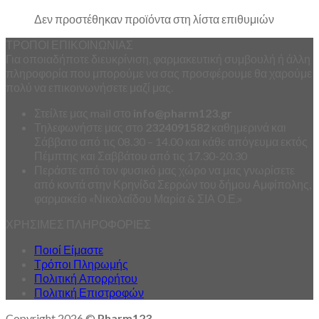
Δεν προστέθηκαν προϊόντα στη λίστα επιθυμιών
ΤΡΟΠΟΙ ΕΠΙΚΟΙΝΩΝΙΑΣ
Για οποιαδήποτε διευκρίνιση, φαρμακευτική συμβουλή ή άλλη
πληροφορία που μπορούμε να σας προσφέρουμε θα χαρούμε
πολύ να επικοινωνήσετε μαζί μας.
Στείλτε μας mail στο
info
@
pharm123.
gr
Τηλεφωνήστε μας στο
2324091582
καθημερινά και
Σάββατο από τις 08.30 – 14.00 και κάθε απόγευμα εκτός
Πέμπτης και Σαββάτου από τις 17.30-20.30
Περάστε από τον φυσικό μας χώρο να μας γνωρίσετε
από κοντά στην Κρηνίδα Σερρών του δήμου Αμφίπολης,
φαρμακείο «Νικολαΐδου Μαρία & ΣΙΑ Ο.Ε.»
ΧΡΗΣΙΜΕΣ ΠΛΗΡΟΦΟΡΙΕΣ
Ποιοί Είμαστε
Τρόποι Πληρωμής
Πολιτική Απορρήτου
Πολιτική Επιστροφών
Copyright 2026 ©
Pharm123