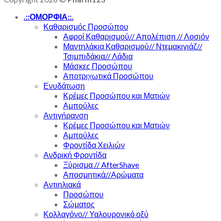
.::ΟΜΟΡΦΙΑ::.
Καθαρισμός Προσώπου
Αφροί Καθαρισμού// Απολέπιση // Λοσιόν
Μαντηλάκια Καθαρισμού// Ντεμακιγιάζ//
Τσιμπιδάκια// Λάδια
Μάσκες Προσώπου
Αποτριχωτικά Προσώπου
Ενυδάτωση
Κρέμες Προσώπου και Ματιών
Αμπούλες
Αντιγήρανση
Κρέμες Προσώπου και Ματιών
Αμπούλες
Φροντίδα Χειλιών
Ανδρική Φροντίδα
Ξύρισμα // AfterShave
Αποσμητικά//Αρώματα
Αντιηλιακά
Προσώπου
Σώματος
Κολλαγόνο// Υαλουρονικό οξύ