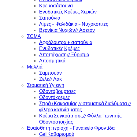
Κρεμοσάπουνα
Ενυδατικές Κρέμες Χεριών
Σαπούνια
Λίμες – Ψαλιδάκια – Νυχοκόπτες
Βερνίκια Νυχιών// Ασετόν
ΣΩΜΑ
Αφρόλουτρα + σαπούνια
Ενυδατικές Κρέμες
Αποτρίχωση// Ξύρισμα
Αποσμητικά
Μαλλιά
Σαμπουάν
Ζελέ// Λακ
Στοματική Υγιεινή
Οδοντόβουρτσες
Οδοντόκρεμες
Σπρέυ Κακοσμίας // στοματικά διαλύματα //
φίλτρα καπνίσματος
Κρέμα Συγκράτησης// Φύλλα Τεχνητής
Οδοντοστοιχίας
Ευαίσθητη περιοχή – Γυναικεία Φροντίδα
Gel Καθαρισμού