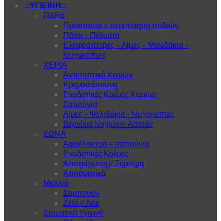
.::ΥΓΙΕΙΝΗ::.
Πόδια
Προστασία + περιποίηση ποδιών
Πάτοι – Πέλματα
Ελαφρόπετρες – Λίμες – Ψαλιδάκια –
Νυχοκόπτες
ΧΕΡΙΑ
Αντισηπτικά Χεριών
Κρεμοσάπουνα
Ενυδατικές Κρέμες Χεριών
Σαπούνια
Λίμες – Ψαλιδάκια – Νυχοκόπτες
Βερνίκια Νυχιών// Ασετόν
ΣΩΜΑ
Αφρόλουτρα + σαπούνια
Ενυδατικές Κρέμες
Αποτρίχωση// Ξύρισμα
Αποσμητικά
Μαλλιά
Σαμπουάν
Ζελέ// Λακ
Στοματική Υγιεινή