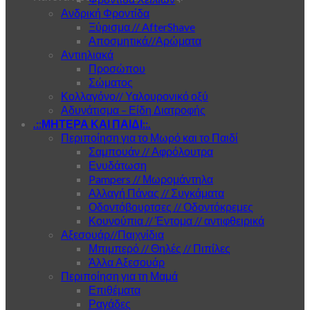
Ανδρική Φροντίδα
Ξύρισμα // AfterShave
Αποσμητικά//Αρώματα
Αντιηλιακά
Προσώπου
Σώματος
Κολλαγόνο// Υαλουρονικό οξύ
Αδυνάτισμα – Είδη Διατροφής
.::ΜΗΤΕΡΑ ΚΑΙ ΠΑΙΔΙ::.
Περιποίηση για το Μωρό και το Παιδί
Σαμπουάν // Αφρόλουτρα
Ενυδάτωση
Pampers // Μωρομάντηλα
Αλλαγή Πάνας // Συγκάματα
Οδοντόβουρτσες // Οδοντόκρεμες
Κουνούπια // Έντομα // αντιφθειρικά
Αξεσουάρ//Παιχνίδια
Μπιμπερό // Θηλές // Πιπίλες
Άλλα Αξεσουάρ
Περιποίηση για τη Μαμά
Επιθέματα
Ραγάδες