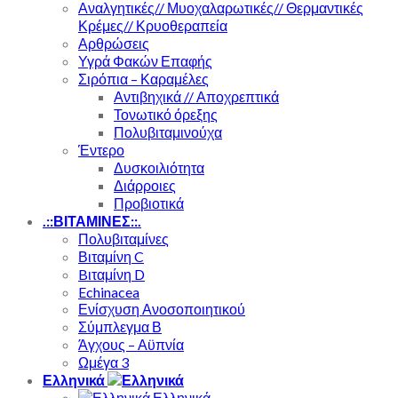
Αναλγητικές// Μυοχαλαρωτικές// Θερμαντικές
Κρέμες// Κρυοθεραπεία
Αρθρώσεις
Υγρά Φακών Επαφής
Σιρόπια – Καραμέλες
Αντιβηχικά // Αποχρεπτικά
Τονωτικό όρεξης
Πολυβιταμινούχα
Έντερο
Δυσκοιλιότητα
Διάρροιες
Προβιοτικά
.::ΒΙΤΑΜΙΝΕΣ::.
Πολυβιταμίνες
Βιταμίνη C
Bιταμίνη D
Echinacea
Ενίσχυση Ανοσοποιητικού
Σύμπλεγμα Β
Άγχους – Αϋπνία
Ωμέγα 3
Ελληνικά
Ελληνικά