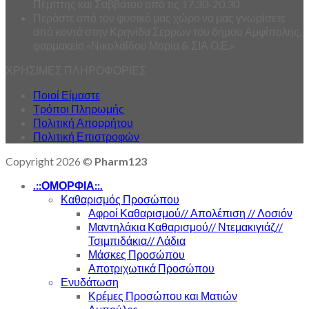
Πέμπτης και Σαββάτου από τις 17.30-20.30
Περάστε από τον φυσικό μας χώρο να μας γνωρίσετε
από κοντά στην Κρηνίδα Σερρών του δήμου Αμφίπολης,
φαρμακείο «Νικολαΐδου Μαρία & ΣΙΑ Ο.Ε.»
ΧΡΗΣΙΜΕΣ ΠΛΗΡΟΦΟΡΙΕΣ
Ποιοί Είμαστε
Τρόποι Πληρωμής
Πολιτική Απορρήτου
Πολιτική Επιστροφών
Copyright 2026 ©
Pharm123
.::ΟΜΟΡΦΙΑ::.
Καθαρισμός Προσώπου
Αφροί Καθαρισμού// Απολέπιση // Λοσιόν
Μαντηλάκια Καθαρισμού// Ντεμακιγιάζ//
Τσιμπιδάκια// Λάδια
Μάσκες Προσώπου
Αποτριχωτικά Προσώπου
Ενυδάτωση
Κρέμες Προσώπου και Ματιών