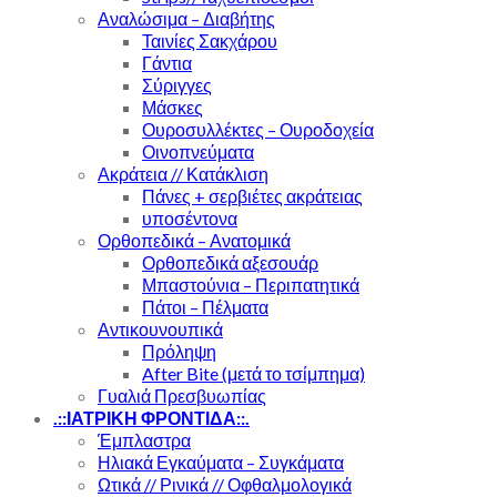
Αναλώσιμα – Διαβήτης
Ταινίες Σακχάρου
Γάντια
Σύριγγες
Μάσκες
Ουροσυλλέκτες – Ουροδοχεία
Οινοπνεύματα
Ακράτεια // Κατάκλιση
Πάνες + σερβιέτες ακράτειας
υποσέντονα
Ορθοπεδικά – Ανατομικά
Ορθοπεδικά αξεσουάρ
Μπαστούνια – Περιπατητικά
Πάτοι – Πέλματα
Αντικουνουπικά
Πρόληψη
After Bite (μετά το τσίμπημα)
Γυαλιά Πρεσβυωπίας
.::ΙΑΤΡΙΚΗ ΦΡΟΝΤΙΔΑ::.
Έμπλαστρα
Ηλιακά Εγκαύματα – Συγκάματα
Ωτικά // Ρινικά // Οφθαλμολογικά