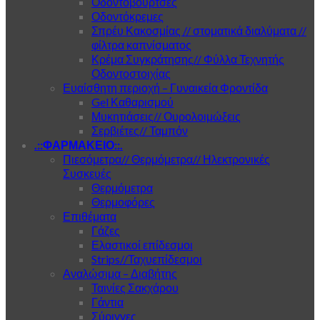
Οδοντόβουρτσες
Οδοντόκρεμες
Σπρέυ Κακοσμίας // στοματικά διαλύματα //
φίλτρα καπνίσματος
Κρέμα Συγκράτησης// Φύλλα Τεχνητής
Οδοντοστοιχίας
Ευαίσθητη περιοχή – Γυναικεία Φροντίδα
Gel Καθαρισμού
Μυκητιάσεις// Ουρολοιμώξεις
Σερβιέτες// Ταμπόν
.::ΦΑΡΜΑΚΕΙΟ::.
Πιεσόμετρα// Θερμόμετρα// Ηλεκτρονικές
Συσκευές
Θερμόμετρα
Θερμοφόρες
Επιθέματα
Γάζες
Ελαστικοί επίδεσμοι
Strips//Ταχυεπίδεσμοι
Αναλώσιμα – Διαβήτης
Ταινίες Σακχάρου
Γάντια
Σύριγγες