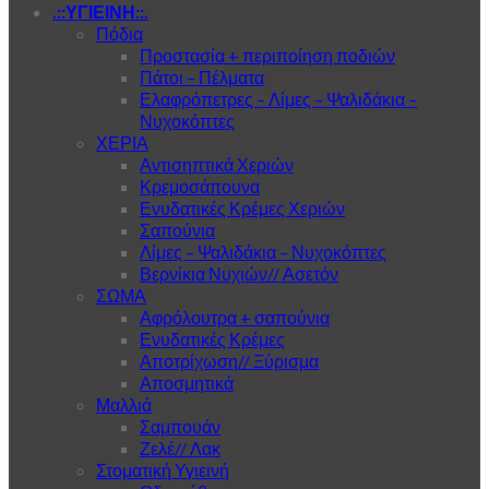
.::ΥΓΙΕΙΝΗ::.
Πόδια
Προστασία + περιποίηση ποδιών
Πάτοι – Πέλματα
Ελαφρόπετρες – Λίμες – Ψαλιδάκια –
Νυχοκόπτες
ΧΕΡΙΑ
Αντισηπτικά Χεριών
Κρεμοσάπουνα
Ενυδατικές Κρέμες Χεριών
Σαπούνια
Λίμες – Ψαλιδάκια – Νυχοκόπτες
Βερνίκια Νυχιών// Ασετόν
ΣΩΜΑ
Αφρόλουτρα + σαπούνια
Ενυδατικές Κρέμες
Αποτρίχωση// Ξύρισμα
Αποσμητικά
Μαλλιά
Σαμπουάν
Ζελέ// Λακ
Στοματική Υγιεινή