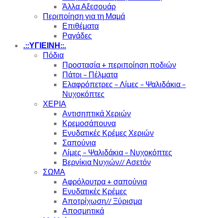
Άλλα Αξεσουάρ
Περιποίηση για τη Μαμά
Επιθέματα
Ραγάδες
.::ΥΓΙΕΙΝΗ::.
Πόδια
Προστασία + περιποίηση ποδιών
Πάτοι – Πέλματα
Ελαφρόπετρες – Λίμες – Ψαλιδάκια –
Νυχοκόπτες
ΧΕΡΙΑ
Αντισηπτικά Χεριών
Κρεμοσάπουνα
Ενυδατικές Κρέμες Χεριών
Σαπούνια
Λίμες – Ψαλιδάκια – Νυχοκόπτες
Βερνίκια Νυχιών// Ασετόν
ΣΩΜΑ
Αφρόλουτρα + σαπούνια
Ενυδατικές Κρέμες
Αποτρίχωση// Ξύρισμα
Αποσμητικά