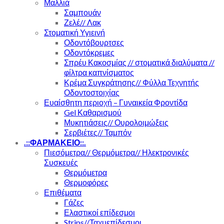
Μαλλιά
Σαμπουάν
Ζελέ// Λακ
Στοματική Υγιεινή
Οδοντόβουρτσες
Οδοντόκρεμες
Σπρέυ Κακοσμίας // στοματικά διαλύματα //
φίλτρα καπνίσματος
Κρέμα Συγκράτησης// Φύλλα Τεχνητής
Οδοντοστοιχίας
Ευαίσθητη περιοχή – Γυναικεία Φροντίδα
Gel Καθαρισμού
Μυκητιάσεις// Ουρολοιμώξεις
Σερβιέτες// Ταμπόν
.::ΦΑΡΜΑΚΕΙΟ::.
Πιεσόμετρα// Θερμόμετρα// Ηλεκτρονικές
Συσκευές
Θερμόμετρα
Θερμοφόρες
Επιθέματα
Γάζες
Ελαστικοί επίδεσμοι
Strips//Ταχυεπίδεσμοι