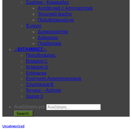
Σιρόπια – Καραμέλες
Αντιβηχικά // Αποχρεπτικά
Τονωτικό όρεξης
Πολυβιταμινούχα
Έντερο
Δυσκοιλιότητα
Διάρροιες
Προβιοτικά
.::ΒΙΤΑΜΙΝΕΣ::.
Πολυβιταμίνες
Βιταμίνη C
Bιταμίνη D
Echinacea
Ενίσχυση Ανοσοποιητικού
Σύμπλεγμα Β
Άγχους – Αϋπνία
Ωμέγα 3
Αναζήτηση για:
.
Uncategorized