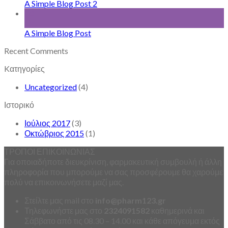
A Simple Blog Post 2
13
Οκτ
A Simple Blog Post
Recent Comments
Kατηγορίες
Uncategorized
(4)
Ιστορικό
Ιούλιος 2017
(3)
Οκτώβριος 2015
(1)
ΤΡΟΠΟΙ ΕΠΙΚΟΙΝΩΝΙΑΣ
Για οποιαδήποτε διευκρίνιση, φαρμακευτική συμβουλή ή άλλη
πληροφορία που μπορούμε να σας προσφέρουμε θα χαρούμε
πολύ να επικοινωνήσετε μαζί μας.
Στείλτε μας mail στο
info
@
pharm123.
gr
Τηλεφωνήστε μας στο
2324091582
καθημερινά και
Σάββατο από τις 08.30 – 14.00 και κάθε απόγευμα εκτός