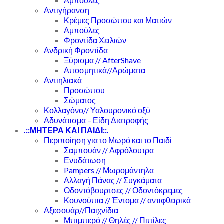
Αμπούλες
Αντιγήρανση
Κρέμες Προσώπου και Ματιών
Αμπούλες
Φροντίδα Χειλιών
Ανδρική Φροντίδα
Ξύρισμα // AfterShave
Αποσμητικά//Αρώματα
Αντιηλιακά
Προσώπου
Σώματος
Κολλαγόνο// Υαλουρονικό οξύ
Αδυνάτισμα – Είδη Διατροφής
.::ΜΗΤΕΡΑ ΚΑΙ ΠΑΙΔΙ::.
Περιποίηση για το Μωρό και το Παιδί
Σαμπουάν // Αφρόλουτρα
Ενυδάτωση
Pampers // Μωρομάντηλα
Αλλαγή Πάνας // Συγκάματα
Οδοντόβουρτσες // Οδοντόκρεμες
Κουνούπια // Έντομα // αντιφθειρικά
Αξεσουάρ//Παιχνίδια
Μπιμπερό // Θηλές // Πιπίλες