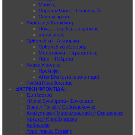
Μάσκες
Ουροσυλλέκτες – Ουροδοχεία
Οινοπνεύματα
Ακράτεια // Κατάκλιση
Πάνες + σερβιέτες ακράτειας
υποσέντονα
Ορθοπεδικά – Ανατομικά
Ορθοπεδικά αξεσουάρ
Μπαστούνια – Περιπατητικά
Πάτοι – Πέλματα
Αντικουνουπικά
Πρόληψη
After Bite (μετά το τσίμπημα)
Γυαλιά Πρεσβυωπίας
.::ΙΑΤΡΙΚΗ ΦΡΟΝΤΙΔΑ::.
Έμπλαστρα
Ηλιακά Εγκαύματα – Συγκάματα
Ωτικά // Ρινικά // Οφθαλμολογικά
Αναλγητικές// Μυοχαλαρωτικές// Θερμαντικές
Κρέμες// Κρυοθεραπεία
Αρθρώσεις
Υγρά Φακών Επαφής