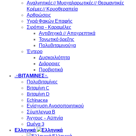
Αναλγητικές// Μυοχαλαρωτικές// Θερμαντικές
Κρέμες// Κρυοθεραπεία
Αρθρώσεις
Υγρά Φακών Επαφής
Σιρόπια – Καραμέλες
Αντιβηχικά // Αποχρεπτικά
Τονωτικό όρεξης
Πολυβιταμινούχα
Έντερο
Δυσκοιλιότητα
Διάρροιες
Προβιοτικά
.::ΒΙΤΑΜΙΝΕΣ::.
Πολυβιταμίνες
Βιταμίνη C
Bιταμίνη D
Echinacea
Ενίσχυση Ανοσοποιητικού
Σύμπλεγμα Β
Άγχους – Αϋπνία
Ωμέγα 3
Ελληνικά
Ελληνικά