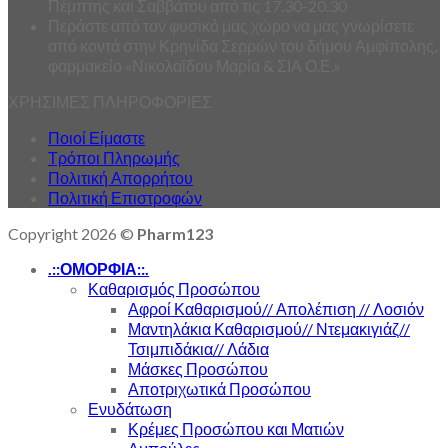
Πέμπτης και Σαββάτου από τις 17.30-20.30
Περάστε από τον φυσικό μας χώρο να μας γνωρίσετε
από κοντά στην Κρηνίδα Σερρών του δήμου Αμφίπολης,
φαρμακείο «Νικολαΐδου Μαρία & ΣΙΑ Ο.Ε.»
ΧΡΗΣΙΜΕΣ ΠΛΗΡΟΦΟΡΙΕΣ
Ποιοί Είμαστε
Τρόποι Πληρωμής
Πολιτική Απορρήτου
Πολιτική Επιστροφών
Copyright 2026 ©
Pharm123
.::ΟΜΟΡΦΙΑ::.
Καθαρισμός Προσώπου
Αφροί Καθαρισμού// Απολέπιση // Λοσιόν
Μαντηλάκια Καθαρισμού// Ντεμακιγιάζ//
Τσιμπιδάκια// Λάδια
Μάσκες Προσώπου
Αποτριχωτικά Προσώπου
Ενυδάτωση
Κρέμες Προσώπου και Ματιών