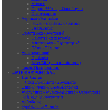
Μάσκες
Ουροσυλλέκτες – Ουροδοχεία
Οινοπνεύματα
Ακράτεια // Κατάκλιση
Πάνες + σερβιέτες ακράτειας
υποσέντονα
Ορθοπεδικά – Ανατομικά
Ορθοπεδικά αξεσουάρ
Μπαστούνια – Περιπατητικά
Πάτοι – Πέλματα
Αντικουνουπικά
Πρόληψη
After Bite (μετά το τσίμπημα)
Γυαλιά Πρεσβυωπίας
.::ΙΑΤΡΙΚΗ ΦΡΟΝΤΙΔΑ::.
Έμπλαστρα
Ηλιακά Εγκαύματα – Συγκάματα
Ωτικά // Ρινικά // Οφθαλμολογικά
Αναλγητικές// Μυοχαλαρωτικές// Θερμαντικές
Κρέμες// Κρυοθεραπεία
Αρθρώσεις
Υγρά Φακών Επαφής