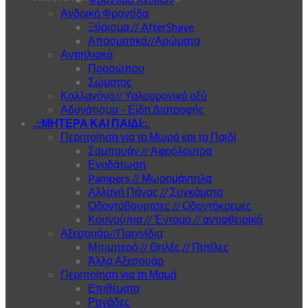
Ανδρική Φροντίδα
Ξύρισμα // AfterShave
Αποσμητικά//Αρώματα
Αντιηλιακά
Προσώπου
Σώματος
Κολλαγόνο// Υαλουρονικό οξύ
Αδυνάτισμα – Είδη Διατροφής
.::ΜΗΤΕΡΑ ΚΑΙ ΠΑΙΔΙ::.
Περιποίηση για το Μωρό και το Παιδί
Σαμπουάν // Αφρόλουτρα
Ενυδάτωση
Pampers // Μωρομάντηλα
Αλλαγή Πάνας // Συγκάματα
Οδοντόβουρτσες // Οδοντόκρεμες
Κουνούπια // Έντομα // αντιφθειρικά
Αξεσουάρ//Παιχνίδια
Μπιμπερό // Θηλές // Πιπίλες
Άλλα Αξεσουάρ
Περιποίηση για τη Μαμά
Επιθέματα
Ραγάδες