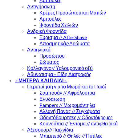
Αμπούλες
Αντιγήρανση
Κρέμες Προσώπου και Ματιών
Αμπούλες
Φροντίδα Χειλιών
Ανδρική Φροντίδα
Ξύρισμα // AfterShave
Αποσμητικά//Αρώματα
Αντιηλιακά
Προσώπου
Σώματος
Κολλαγόνο// Υαλουρονικό οξύ
Αδυνάτισμα – Είδη Διατροφής
.::ΜΗΤΕΡΑ ΚΑΙ ΠΑΙΔΙ::.
Περιποίηση για το Μωρό και το Παιδί
Σαμπουάν // Αφρόλουτρα
Ενυδάτωση
Pampers // Μωρομάντηλα
Αλλαγή Πάνας // Συγκάματα
Οδοντόβουρτσες // Οδοντόκρεμες
Κουνούπια // Έντομα // αντιφθειρικά
Αξεσουάρ//Παιχνίδια
Μπιμπερό // Θηλές // Πιπίλες