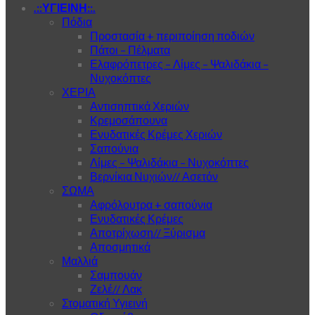
.::ΥΓΙΕΙΝΗ::.
Πόδια
Προστασία + περιποίηση ποδιών
Πάτοι – Πέλματα
Ελαφρόπετρες – Λίμες – Ψαλιδάκια –
Νυχοκόπτες
ΧΕΡΙΑ
Αντισηπτικά Χεριών
Κρεμοσάπουνα
Ενυδατικές Κρέμες Χεριών
Σαπούνια
Λίμες – Ψαλιδάκια – Νυχοκόπτες
Βερνίκια Νυχιών// Ασετόν
ΣΩΜΑ
Αφρόλουτρα + σαπούνια
Ενυδατικές Κρέμες
Αποτρίχωση// Ξύρισμα
Αποσμητικά
Μαλλιά
Σαμπουάν
Ζελέ// Λακ
Στοματική Υγιεινή