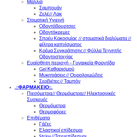
Μαλλιά
Σαμπουάν
Ζελέ// Λακ
Στοματική Υγιεινή
Οδοντόβουρτσες
Οδοντόκρεμες
Σπρέυ Κακοσμίας // στοματικά διαλύματα //
φίλτρα καπνίσματος
Κρέμα Συγκράτησης// Φύλλα Τεχνητής
Οδοντοστοιχίας
Ευαίσθητη περιοχή – Γυναικεία Φροντίδα
Gel Καθαρισμού
Μυκητιάσεις// Ουρολοιμώξεις
Σερβιέτες// Ταμπόν
.::ΦΑΡΜΑΚΕΙΟ::.
Πιεσόμετρα// Θερμόμετρα// Ηλεκτρονικές
Συσκευές
Θερμόμετρα
Θερμοφόρες
Επιθέματα
Γάζες
Ελαστικοί επίδεσμοι
Strips//Ταχυεπίδεσμοι