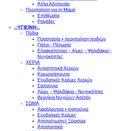
Άλλα Αξεσουάρ
Περιποίηση για τη Μαμά
Επιθέματα
Ραγάδες
.::ΥΓΙΕΙΝΗ::.
Πόδια
Προστασία + περιποίηση ποδιών
Πάτοι – Πέλματα
Ελαφρόπετρες – Λίμες – Ψαλιδάκια –
Νυχοκόπτες
ΧΕΡΙΑ
Αντισηπτικά Χεριών
Κρεμοσάπουνα
Ενυδατικές Κρέμες Χεριών
Σαπούνια
Λίμες – Ψαλιδάκια – Νυχοκόπτες
Βερνίκια Νυχιών// Ασετόν
ΣΩΜΑ
Αφρόλουτρα + σαπούνια
Ενυδατικές Κρέμες
Αποτρίχωση// Ξύρισμα
Αποσμητικά