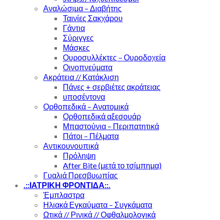
Αναλώσιμα – Διαβήτης
Ταινίες Σακχάρου
Γάντια
Σύριγγες
Μάσκες
Ουροσυλλέκτες – Ουροδοχεία
Οινοπνεύματα
Ακράτεια // Κατάκλιση
Πάνες + σερβιέτες ακράτειας
υποσέντονα
Ορθοπεδικά – Ανατομικά
Ορθοπεδικά αξεσουάρ
Μπαστούνια – Περιπατητικά
Πάτοι – Πέλματα
Αντικουνουπικά
Πρόληψη
After Bite (μετά το τσίμπημα)
Γυαλιά Πρεσβυωπίας
.::ΙΑΤΡΙΚΗ ΦΡΟΝΤΙΔΑ::.
Έμπλαστρα
Ηλιακά Εγκαύματα – Συγκάματα
Ωτικά // Ρινικά // Οφθαλμολογικά