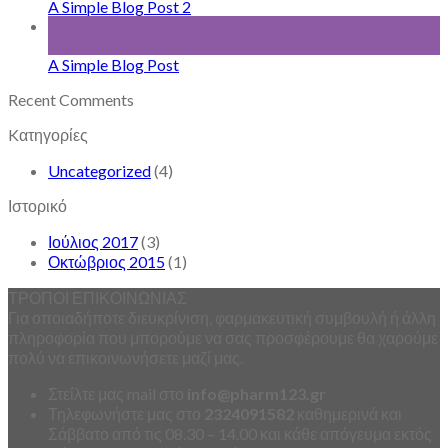
A Simple Blog Post 2
13
Οκτ
A Simple Blog Post
Recent Comments
Kατηγορίες
Uncategorized
(4)
Ιστορικό
Ιούλιος 2017
(3)
Οκτώβριος 2015
(1)
ΤΡΟΠΟΙ ΕΠΙΚΟΙΝΩΝΙΑΣ
Για οποιαδήποτε διευκρίνιση, φαρμακευτική συμβουλή ή άλλη
πληροφορία που μπορούμε να σας προσφέρουμε θα χαρούμε
πολύ να επικοινωνήσετε μαζί μας.
Στείλτε μας mail στο
info
@
pharm123.
gr
Τηλεφωνήστε μας στο
2324091582
καθημερινά και
Σάββατο από τις 08.30 – 14.00 και κάθε απόγευμα εκτός