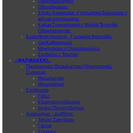
Οδοντόβουρτσες
Οδοντόκρεμες
Σπρέυ Κακοσμίας // στοματικά διαλύματα //
φίλτρα καπνίσματος
Κρέμα Συγκράτησης// Φύλλα Τεχνητής
Οδοντοστοιχίας
Ευαίσθητη περιοχή – Γυναικεία Φροντίδα
Gel Καθαρισμού
Μυκητιάσεις// Ουρολοιμώξεις
Σερβιέτες// Ταμπόν
.::ΦΑΡΜΑΚΕΙΟ::.
Πιεσόμετρα// Θερμόμετρα// Ηλεκτρονικές
Συσκευές
Θερμόμετρα
Θερμοφόρες
Επιθέματα
Γάζες
Ελαστικοί επίδεσμοι
Strips//Ταχυεπίδεσμοι
Αναλώσιμα – Διαβήτης
Ταινίες Σακχάρου
Γάντια
Σύριγγες