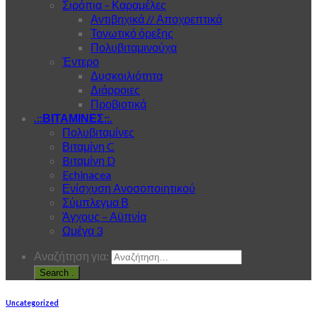
Σιρόπια – Καραμέλες
Αντιβηχικά // Αποχρεπτικά
Τονωτικό όρεξης
Πολυβιταμινούχα
Έντερο
Δυσκοιλιότητα
Διάρροιες
Προβιοτικά
.::ΒΙΤΑΜΙΝΕΣ::.
Πολυβιταμίνες
Βιταμίνη C
Bιταμίνη D
Echinacea
Ενίσχυση Ανοσοποιητικού
Σύμπλεγμα Β
Άγχους – Αϋπνία
Ωμέγα 3
Αναζήτηση για:
.
Uncategorized